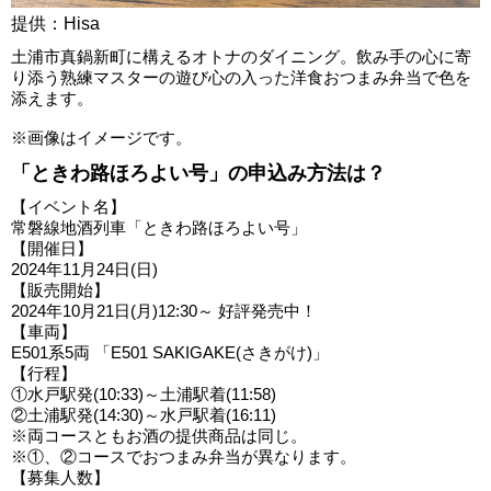
提供：Hisa
土浦市真鍋新町に構えるオトナのダイニング。飲み手の心に寄
り添う熟練マスターの遊び心の入った洋食おつまみ弁当で色を
添えます。
※画像はイメージです。
「ときわ路ほろよい号」の申込み方法は？
【イベント名】
常磐線地酒列車「ときわ路ほろよい号」
【開催日】
2024年11月24日(日)
【販売開始】
2024年10月21日(月)12:30～ 好評発売中！
【車両】
E501系5両 「E501 SAKIGAKE(さきがけ)」
【行程】
①水戸駅発(10:33)～土浦駅着(11:58)
②土浦駅発(14:30)～水戸駅着(16:11)
※両コースともお酒の提供商品は同じ。
※①、②コースでおつまみ弁当が異なります。
【募集人数】