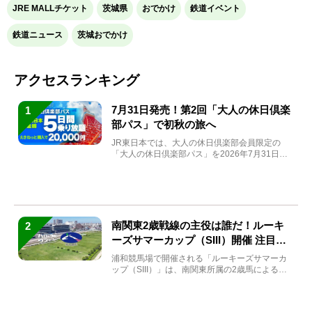
JRE MALLチケット
茨城県
おでかけ
鉄道イベント
鉄道ニュース
茨城おでかけ
アクセスランキング
7月31日発売！第2回「大人の休日倶楽
1
部パス」で初秋の旅へ
JR東日本では、大人の休日倶楽部会員限定の
「大人の休日倶楽部パス」を2026年7月31日
(金)～9月7日...
南関東2歳戦線の主役は誰だ！ルーキ
2
ーズサマーカップ（SIII）開催 注目馬
と見どころをチェック
浦和競馬場で開催される「ルーキーズサマーカ
ップ（SIII）」は、南関東所属の2歳馬による注
目の重賞競走（...