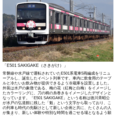
「E501 SAKIGAKE（さきがけ）」
常磐線や水戸線で運転されていたE501系電車5両編成をリニュ
ーアルし、誕生したイベント列車です。車内に飲食用のテーブ
ルと冷たいお飲み物が提供できるよう冷蔵庫を設置しました。
外装は水戸の象徴である、梅の花（紅梅と白梅）をイメージし
たカラーリングに、刀の柄の糸巻きをイメージしたデザインと
なっています。「E501 SAKIGAKE」という名称は徳川斉昭公
が水戸の弘道館に残した「魁」という文字から取っており、こ
の列車も時代の先駆けとして新しい企画と共に、たくさんの人
が集まり、新しい体験や特別な時間を過ごせる場となるよう願