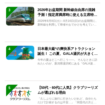
2026年お盆期間 新幹線自由席の混雑
3
予測！指定席満席時に使える立席特急
券も解説
2026年8月8日(土)～8月16日(日)のお盆期間に、
新幹線を利用して帰省やおでかけを考えている
方もい...
日本最大級*の爽快系アトラクション
4
誕生！ この夏、GALA湯沢が大きく生
まれ変わる
今年の夏はどこへ行こう――。 そんなときに訪
れたいのが、新潟県湯沢町にある「GALA湯
沢」。2026年...
【50代・60代に人気】クラブツーリズ
5
ムが選ばれる理由
「久しぶりに旅行に行きたいけれど、自分たち
だけで計画するのは不安…」「同世代の方と気