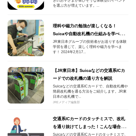
きのお子さまが喜びそうな体験型のイベント
を選ぶ方が増えています。...
理科や磁力の勉強が楽しくなる！
Suicaや自動改札機の仕組みを学べる体
験学習in大宮
JR東日本グループの技術者がお送りする体験
学習を通じて、楽しく理科や磁力を学べま
す！ 2024年2月17...
【JR東日本】Suicaなどの交通系ICカ
ードでの改札機の通り方を解説
Suicaなどの交通系ICカードで、自動改札機や
簡易改札機を通る方法をご紹介します。JR東
日本の改札機で...
JREメディア編集部
交通系ICカードのタッチミスで、改札
を通り抜けてしまった！こんな場合は
どうしたらいいの？
Suicaなどの交通系ICカードのタッチミスで、