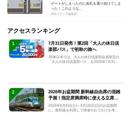
ゲートがしまったのに改札を通り抜けてしま
った！このような...
JREメディア編集部
アクセスランキング
7月31日発売！第2回「大人の休日倶
1
楽部パス」で初秋の旅へ
JR東日本では、大人の休日倶楽部会員限定の
「大人の休日倶楽部パス」を2026年7月31日
(金)～9月7日...
2026年お盆期間 新幹線自由席の混雑
2
予測！指定席満席時に使える立席特
急券も解説
2026年8月8日(土)～8月16日(日)のお盆期間
に、新幹線を利用して帰省やおでかけを考え
ている方もい...