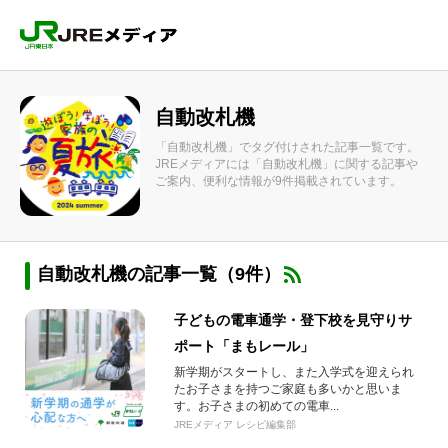
自動改札機
「自動改札機」でタグ付けされた記事一覧です。
JREメディアには「自動改札機」に関する記事や
ご案内、便利な情報が9件掲載されています。
自動改札機の記事一覧（9件）
子どもの電車通学・登下校を見守りサ
ポート「まもレール」
新学期がスタートし、また入学式を迎えられ
たお子さまを持つご家庭も多いかと思いま
す。お子さまの初めての電車...
JREメディア レシピ編集部