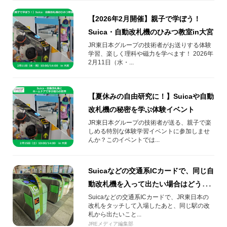
【2026年2月開催】親子で学ぼう！
Suica・自動改札機のひみつ教室in大宮
JR東日本グループの技術者がお送りする体験
学習、楽しく理科や磁力を学べます！ 2026年
2月11日（水・...
【夏休みの自由研究に！】Suicaや自動
改札機の秘密を学ぶ体験イベント
JR東日本グループの技術者が送る、親子で楽
しめる特別な体験学習イベントに参加しませ
んか？このイベントでは...
Suicaなどの交通系ICカードで、同じ自
動改札機を入って出たい場合はどうす
れば良い？
Suicaなどの交通系ICカードで、JR東日本の
改札をタッチして入場したあと、同じ駅の改
札から出たいこと...
JREメディア編集部