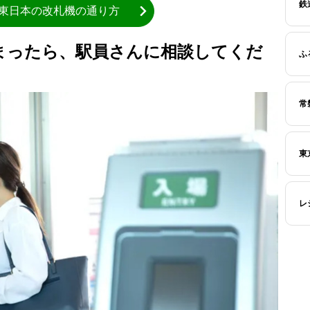
鉄
R東日本の改札機の通り方
まったら、駅員さんに相談してくだ
ふ
常
東
レ