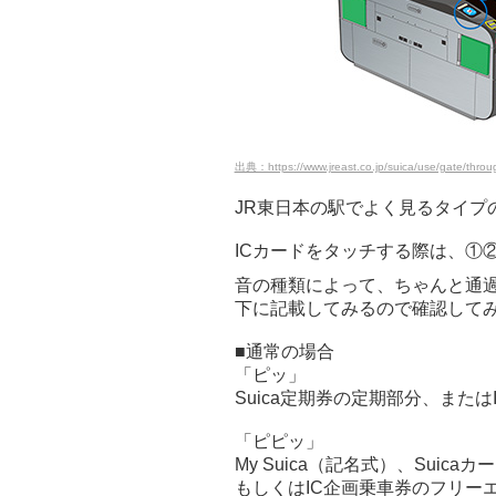
出典：https://www.jreast.co.jp/suica/use/gate/throu
JR東日本の駅でよく見るタイプ
ICカードをタッチする際は、①
音の種類によって、ちゃんと通
下に記載してみるので確認して
■通常の場合
「ピッ」
Suica定期券の定期部分、また
「ピピッ」
My Suica（記名式）、Suic
もしくはIC企画乗車券のフリー