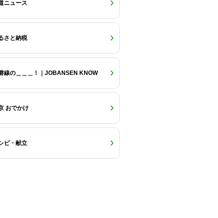
道ニュース
るさと納税
磐線の＿＿＿！｜JOBANSEN KNOW
京 おでかけ
シピ・献立