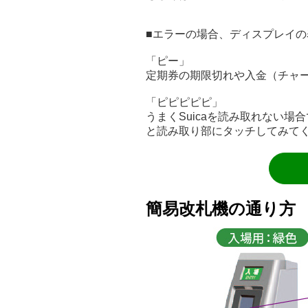
■エラーの場合、ディスプレイ
「ピー」
定期券の期限切れや入金（チャ
「ピピピピピ」
うまくSuicaを読み取れない
と読み取り部にタッチしてみて
簡易改札機の通り方