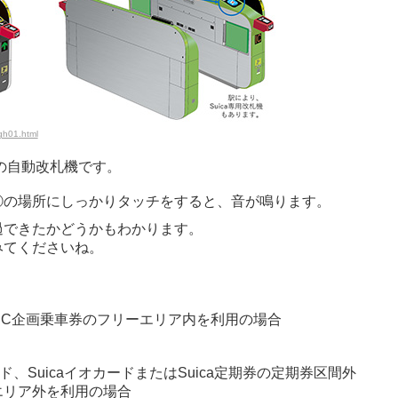
gh01.html
の自動改札機です。
②の場所にしっかりタッチをすると、音が鳴ります。
過できたかどうかもわかります。
みてくださいね。
はIC企画乗車券のフリーエリア内を利用の場合
aカード、SuicaイオカードまたはSuica定期券の定期券区間外
エリア外を利用の場合