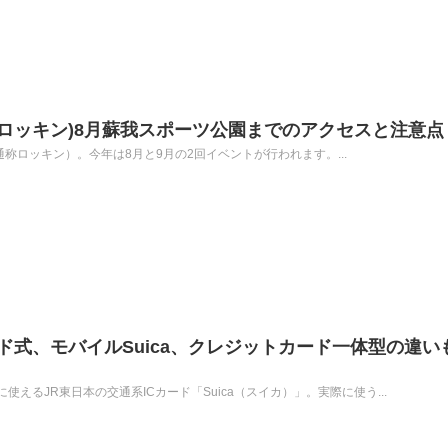
 2024(ロッキン)8月蘇我スポーツ公園までのアクセスと注意点
AN（通称ロッキン）。今年は8月と9月の2回イベントが行われます。...
ード式、モバイルSuica、クレジットカード一体型の違い
えるJR東日本の交通系ICカード「Suica（スイカ）」。実際に使う...