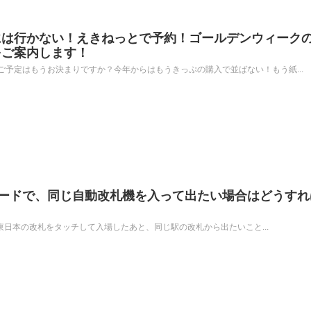
には行かない！えきねっとで予約！ゴールデンウィーク
をご案内します！
予定はもうお決まりですか？今年からはもうきっぷの購入で並ばない！もう紙...
ICカードで、同じ自動改札機を入って出たい場合はどうす
JR東日本の改札をタッチして入場したあと、同じ駅の改札から出たいこと...