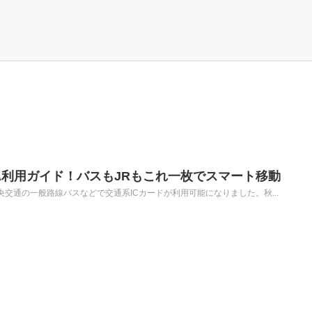
CA利用ガイド！バスもJRもこれ一枚でスマート移動
央交通の一般路線バスなどで交通系ICカードが利用可能になりました。秋...