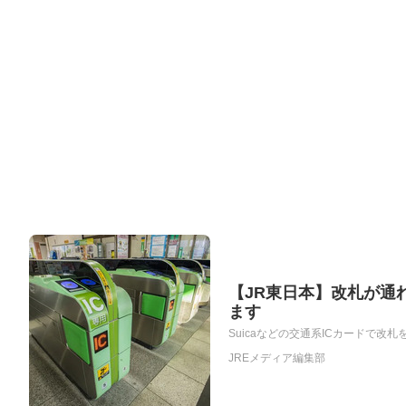
【JR東日本】改札が通
ます
Suicaなどの交通系ICカードで改
JREメディア編集部