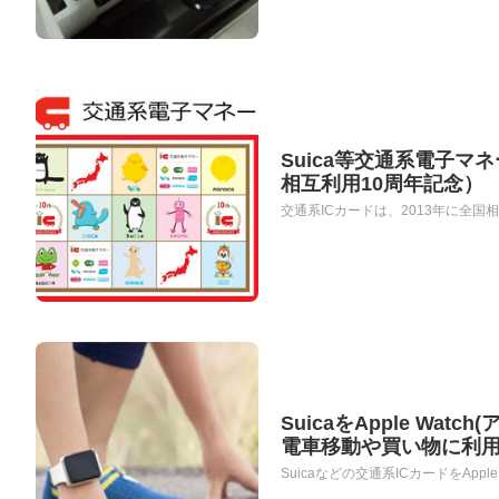
Suica等交通系電子マ
相互利用10周年記念）
交通系ICカードは、2013年に全国相
SuicaをApple Wa
電車移動や買い物に利用
Suicaなどの交通系ICカードをAppl