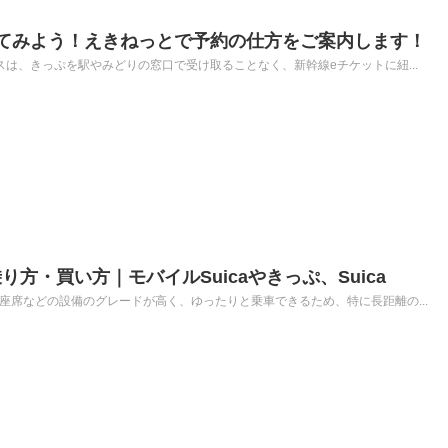
てみよう！えきねっとで予約の仕方をご案内します！
スは、きっぷを駅やみどりの窓口で受け取ることなく、新幹線eチケットに紐...
方・買い方｜モバイルSuicaやきっぷ、Suica
座席などの設備のグレードが高く、ゆったりと乗車できるため、特に長距離の...