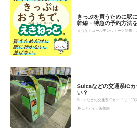
きっぷを買うために駅
幹線・特急の予約方法
まもなくゴールデンウィーク到来！ご
Suicaなどの交通系
い？
Suicaなどの交通系ICカードで、
JREメディア編集部