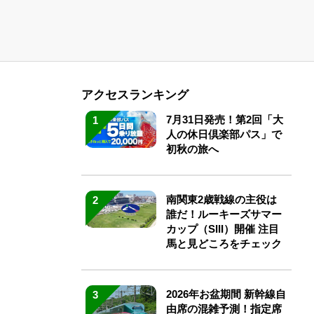
アクセスランキング
7月31日発売！第2回「大
1
人の休日倶楽部パス」で
初秋の旅へ
南関東2歳戦線の主役は
2
誰だ！ルーキーズサマー
カップ（SIII）開催 注目
馬と見どころをチェック
2026年お盆期間 新幹線自
3
由席の混雑予測！指定席