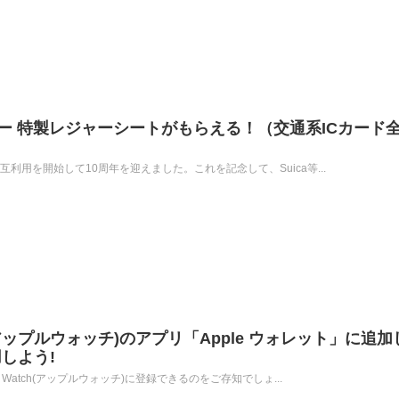
ネー 特製レジャーシートがもらえる！（交通系ICカード
互利用を開始して10周年を迎えました。これを記念して、Suica等...
tch(アップルウォッチ)のアプリ「Apple ウォレット」に追
しよう!
e Watch(アップルウォッチ)に登録できるのをご存知でしょ...