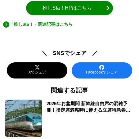
推しSta！HPはこちら
「推しSta！」関連記事はこちら
＼ SNSでシェア ／
Xでシェア
Facebookでシェア
関連する記事
2026年お盆期間 新幹線自由席の混雑予
測！指定席満席時に使える立席特急券も
解説