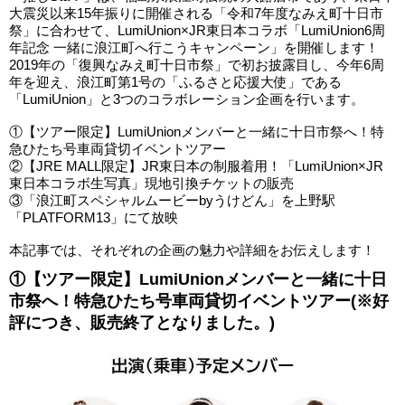
大震災以来15年振りに開催される「令和7年度なみえ町十日市
祭」に合わせて、LumiUnion×JR東日本コラボ「LumiUnion6周
年記念 一緒に浪江町へ行こうキャンペーン」を開催します！
2019年の「復興なみえ町十日市祭」で初お披露目し、今年6周
年を迎え、浪江町第1号の「ふるさと応援大使」である
「LumiUnion」と3つのコラボレーション企画を行います。
①【ツアー限定】LumiUnionメンバーと一緒に十日市祭へ！特
急ひたち号車両貸切イベントツアー
②【JRE MALL限定】JR東日本の制服着用！「LumiUnion×JR
東日本コラボ生写真」現地引換チケットの販売
③「浪江町スペシャルムービーbyうけどん」を上野駅
「PLATFORM13」にて放映
本記事では、それぞれの企画の魅力や詳細をお伝えします！
①【ツアー限定】LumiUnionメンバーと一緒に十日
市祭へ！特急ひたち号車両貸切イベントツアー(※好
評につき、販売終了となりました。)