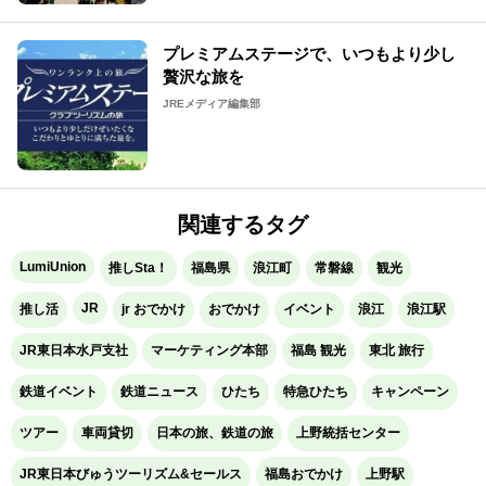
プレミアムステージで、いつもより少し
贅沢な旅を
JREメディア編集部
関連するタグ
LumiUnion
推しSta！
福島県
浪江町
常磐線
観光
JR
推し活
jr おでかけ
おでかけ
イベント
浪江
浪江駅
JR東日本水戸支社
マーケティング本部
福島 観光
東北 旅行
鉄道イベント
鉄道ニュース
ひたち
特急ひたち
キャンペーン
ツアー
車両貸切
日本の旅、鉄道の旅
上野統括センター
JR東日本びゅうツーリズム&セールス
福島おでかけ
上野駅