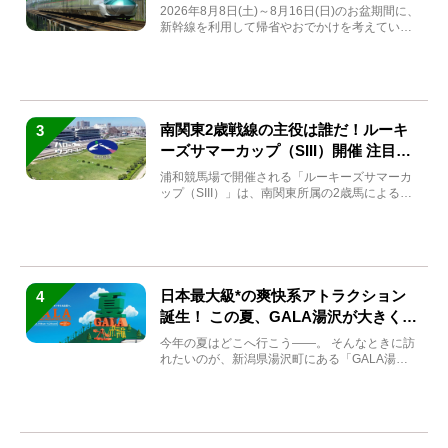
券も解説
2026年8月8日(土)～8月16日(日)のお盆期間に、
新幹線を利用して帰省やおでかけを考えている
方もい...
南関東2歳戦線の主役は誰だ！ルーキ
3
ーズサマーカップ（SIII）開催 注目馬
と見どころをチェック
浦和競馬場で開催される「ルーキーズサマーカ
ップ（SIII）」は、南関東所属の2歳馬による注
目の重賞競走（...
日本最大級*の爽快系アトラクション
4
誕生！ この夏、GALA湯沢が大きく生
まれ変わる
今年の夏はどこへ行こう――。 そんなときに訪
れたいのが、新潟県湯沢町にある「GALA湯
沢」。2026年...