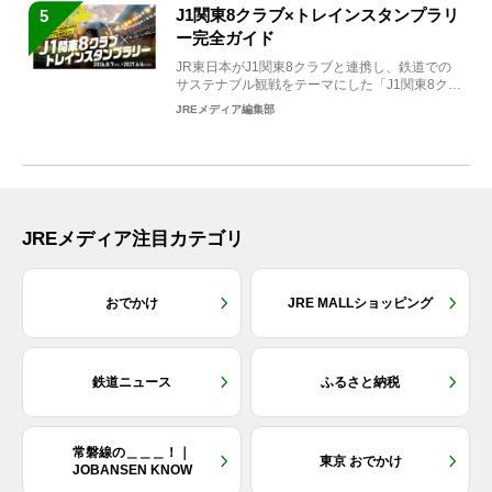
J1関東8クラブ×トレインスタンプラリ
5
ー完全ガイド
JR東日本がJ1関東8クラブと連携し、鉄道での
サステナブル観戦をテーマにした「J1関東8クラ
ブ×トレイン...
JREメディア編集部
JREメディア注目カテゴリ
おでかけ
JRE MALLショッピング
鉄道ニュース
ふるさと納税
常磐線の＿＿＿！｜
東京 おでかけ
JOBANSEN KNOW