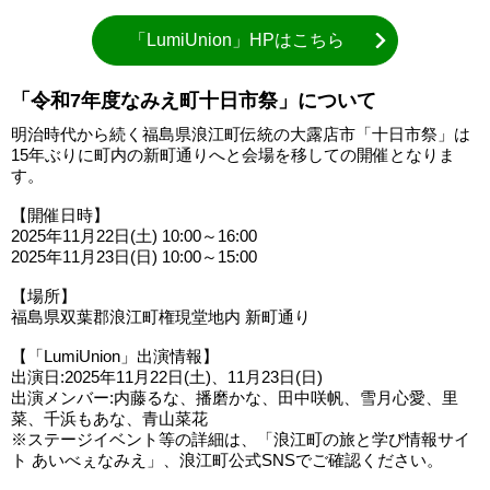
「LumiUnion」HPはこちら
「令和7年度なみえ町十日市祭」について
明治時代から続く福島県浪江町伝統の大露店市「十日市祭」は
15年ぶりに町内の新町通りへと会場を移しての開催となりま
す。
【開催日時】
2025年11月22日(土) 10:00～16:00
2025年11月23日(日) 10:00～15:00
【場所】
福島県双葉郡浪江町権現堂地内 新町通り
【「LumiUnion」出演情報】
出演日:2025年11月22日(土)、11月23日(日)
出演メンバー:内藤るな、播磨かな、田中咲帆、雪月心愛、里
菜、千浜もあな、青山菜花
※ステージイベント等の詳細は、「浪江町の旅と学び情報サイ
ト あいべぇなみえ」、浪江町公式SNSでご確認ください。