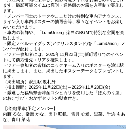
ます。撮影可能タイムは窓側・通路側のお席を入替制で実施し
ます。
・メンバー同士のトークやここだけの特別な車内アナウンス、
サイン入り車内ポスターの抽選会等、様々なイベントをお楽し
みいただけます。
・車内の装飾や、「LumiUnion」楽曲のBGMで特別な空間を演
出します。
・限定ノベルティグッズ(アクリルスタンド)を「LumiUnion」メ
ンバーが配付します。
・ツアー参加者には、2025年11月22日(土)新町通りでのイベン
トにて前方優先エリアを確保します。
・ツアー参加者の皆様のニックネーム入りのポスターを浪江駅
に掲出します。また、掲出したポスターデータもプレゼントし
ます。
（掲出場所）浪江駅 改札外
（掲出期間）2025年11月22日(土)～2025年11月28日(金)
・厳選した福島県会津産コシヒカリを使用した「ほんのり屋」
のおむすび・おかずセットの朝食付き。
【出演(乗車)予定メンバー】
内藤 るな、播磨 かな、田中 咲帆、雪月 心愛、里菜、千浜 もあ
な、青山 菜花