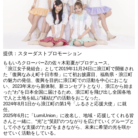
提供：スターダストプロモーション
ももいろクローバーZの佐々木彩夏がプロデュース。
「浪江女子発組合」として2019年11月24日に浪江町で開催され
た「復興なみえ町十日市祭」にて初お披露目、福島県・浪江町
の魅力の発信、復興を目的に浪江町での活動を中心におこな
い、2023年末から新体制、新コンセプトとなり、浪江から始ま
った“わ”を日本全国に届けるため、浪江町を飛び出し全国各地
で人と土地を結ぶ”縁結び”の活動をおこなった。
2024年8月1日から浪江町の第1号「ふるさと応援大使」に就
任。
2025年6月に「LumiUnion」に改名し、地域・応援してくれる皆
さんと一緒に、“光”と“笑顔”のつながりを広げていくグループと
して小さな支援の“たね”をまきながら、未来に希望の光を咲か
せていく活動をしている。