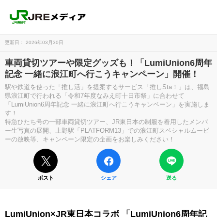
更新日： 2026年03月30日
車両貸切ツアーや限定グッズも！「LumiUnion6周年
記念 一緒に浪江町へ行こうキャンペーン」開催！
駅や鉄道を使った「推し活」を提案するサービス「推しSta！」は、福島
県浪江町で行われる「令和7年度なみえ町十日市祭」に合わせて
「LumiUnion6周年記念 一緒に浪江町へ行こうキャンペーン」を実施しま
す！
特急ひたち号の一部車両貸切ツアー、JR東日本の制服を着用したメンバ
ー生写真の展開、上野駅「PLATFORM13」での浪江町スペシャルムービ
ーの放映等、キャンペーン限定の企画をお楽しみください！
ポスト
シェア
送る
LumiUnion×JR東日本コラボ 「LumiUnion6周年記