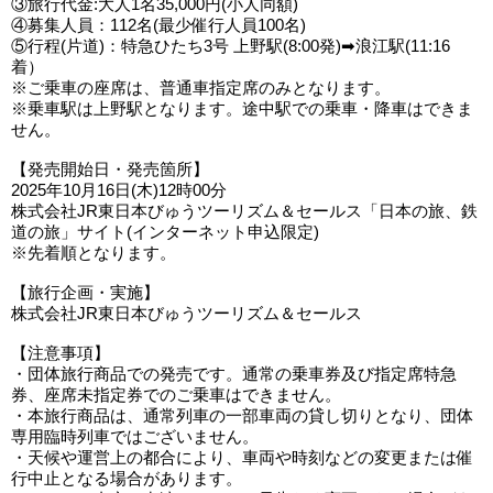
③旅行代金:大人1名35,000円(小人同額)
④募集人員：112名(最少催行人員100名)
⑤行程(片道)：特急ひたち3号 上野駅(8:00発)➡浪江駅(11:16
着）
※ご乗車の座席は、普通車指定席のみとなります。
※乗車駅は上野駅となります。途中駅での乗車・降車はできま
せん。
【発売開始日・発売箇所】
2025年10月16日(木)12時00分
株式会社JR東日本びゅうツーリズム＆セールス「日本の旅、鉄
道の旅」サイト(インターネット申込限定)
※先着順となります。
【旅行企画・実施】
株式会社JR東日本びゅうツーリズム＆セールス
【注意事項】
・団体旅行商品での発売です。通常の乗車券及び指定席特急
券、座席未指定券でのご乗車はできません。
・本旅行商品は、通常列車の一部車両の貸し切りとなり、団体
専用臨時列車ではございません。
・天候や運営上の都合により、車両や時刻などの変更または催
行中止となる場合があります。