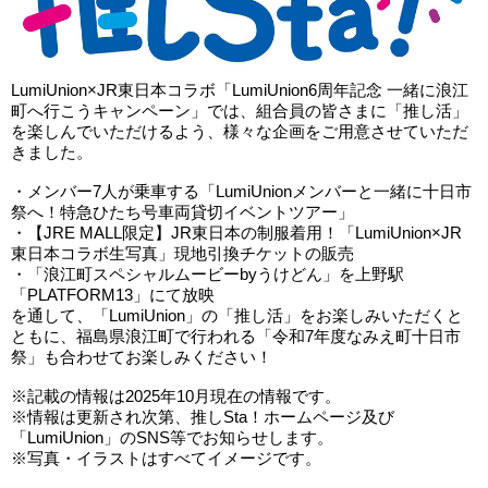
LumiUnion×JR東日本コラボ「LumiUnion6周年記念 一緒に浪江
町へ行こうキャンペーン」では、組合員の皆さまに「推し活」
を楽しんでいただけるよう、様々な企画をご用意させていただ
きました。
・メンバー7人が乗車する「LumiUnionメンバーと一緒に十日市
祭へ！特急ひたち号車両貸切イベントツアー」
・【JRE MALL限定】JR東日本の制服着用！「LumiUnion×JR
東日本コラボ生写真」現地引換チケットの販売
・「浪江町スペシャルムービーbyうけどん」を上野駅
「PLATFORM13」にて放映
を通して、「LumiUnion」の「推し活」をお楽しみいただくと
ともに、福島県浪江町で行われる「令和7年度なみえ町十日市
祭」も合わせてお楽しみください！
※記載の情報は2025年10月現在の情報です。
※情報は更新され次第、推しSta！ホームページ及び
「LumiUnion」のSNS等でお知らせします。
※写真・イラストはすべてイメージです。