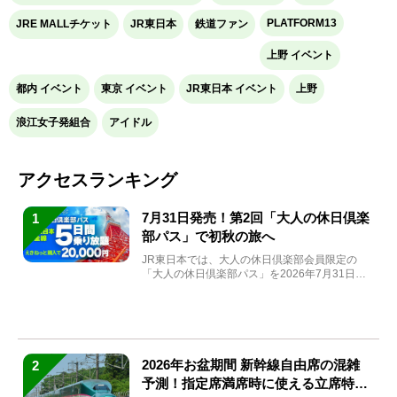
PLATFORM13
JRE MALLチケット
JR東日本
鉄道ファン
上野 イベント
都内 イベント
東京 イベント
JR東日本 イベント
上野
浪江女子発組合
アイドル
アクセスランキング
7月31日発売！第2回「大人の休日倶楽
1
部パス」で初秋の旅へ
JR東日本では、大人の休日倶楽部会員限定の
「大人の休日倶楽部パス」を2026年7月31日
(金)～9月7日...
2026年お盆期間 新幹線自由席の混雑
2
予測！指定席満席時に使える立席特急