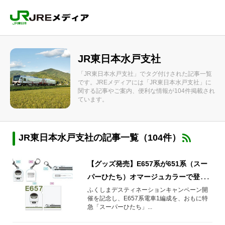
JR東日本水戸支社
「JR東日本水戸支社」でタグ付けされた記事一覧
です。JREメディアには「JR東日本水戸支社」に
関する記事やご案内、便利な情報が104件掲載され
ています。
JR東日本水戸支社の記事一覧（104件）
【グッズ発売】E657系が651系（スー
パーひたち）オマージュカラーで登
場！運行記念グッズも発売♪
ふくしまデスティネーションキャンペーン開
催を記念し、E657系電車1編成を、おもに特
急「スーパーひたち」...