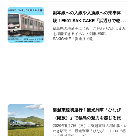
副本線への入線や入換線への乗車体
験！E501 SAKIGAKE「浜通りで乾
杯！副本線の旅」をご紹介
福島県の地酒をはじめ、こだわりのおつまみ
を堪能できるイベント列車 E501
SAKIGAKE「浜通りで乾...
磐越東線初運行！観光列車「ひなび
（陽旅）」で福島の魅力を感じる旅
へ！
2026年6月7日（日）に磐越東線の郡山駅～い
わき駅間で、観光列車「ひなび～ココロで感
じる磐越東線～」が...