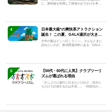
に、新幹線を利用して帰省やおでかけを考え
ている方もい...
日本最大級*の爽快系アトラクション
4
誕生！ この夏、GALA湯沢が大きく
生まれ変わる
今年の夏はどこへ行こう――。 そんなときに
訪れたいのが、新潟県湯沢町にある「GALA湯
沢」。2026年...
【50代・60代に人気】クラブツーリ
5
ズムが選ばれる理由
「久しぶりに旅行に行きたいけれど、自分た
ちだけで計画するのは不安…」「同世代の方
と気兼ねなく楽しみたい」...