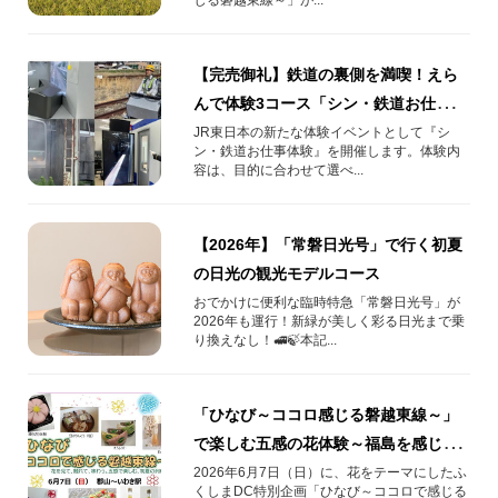
【完売御礼】鉄道の裏側を満喫！えら
んで体験3コース「シン・鉄道お仕事体
験」を開催
JR東日本の新たな体験イベントとして『シ
ン・鉄道お仕事体験』を開催します。体験内
容は、目的に合わせて選べ...
【2026年】「常磐日光号」で行く初夏
の日光の観光モデルコース
おでかけに便利な臨時特急「常磐日光号」が
2026年も運行！新緑が美しく彩る日光まで乗
り換えなし！🚅🍃本記...
「ひなび～ココロ感じる磐越東線～」
で楽しむ五感の花体験～福島を感じる1
日限定列車旅～
2026年6月7日（日）に、花をテーマにしたふ
くしまDC特別企画「ひなび～ココロで感じる