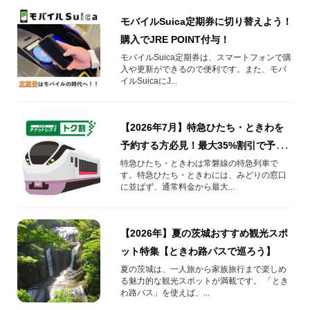
モバイルSuica定期券に切り替えよう！
購入でJRE POINT付与！
モバイルSuica定期券は、スマートフォンで購
入や更新ができるので便利です。また、モバ
イルSuicaにJ...
【2026年7月】特急ひたち・ときわを
予約する方必見！最大35%割引で予約
する方法や知っておきたい情報を解
特急ひたち・ときわは常磐線の特急列車で
す。特急ひたち・ときわには、みどりの窓口
説！
に並ばず、通常料金から最大...
【2026年】夏の茨城おすすめ観光スポ
ット特集【ときわ路パスで巡ろう】
夏の茨城は、一人旅から家族旅行まで楽しめ
る魅力的な観光スポットが満載です。 「とき
わ路パス」を使えば、...