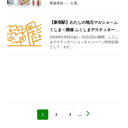
磐越東線～」を運...
【新宿駅】わたしの地元マルシェ～ふ
くしま～開催 ふくしまデスティネーシ
ョンキャンペーン特別企画
2026年5月8日(金)～10日(日)の期間、ふくし
まデスティネーションキャンペーン特別企画
として「わた...
1
2
3
…