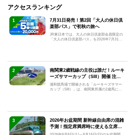
アクセスランキング
7月31日発売！第2回「大人の休日倶
1
楽部パス」で初秋の旅へ
JR東日本では、大人の休日倶楽部会員限定の
「大人の休日倶楽部パス」を2026年7月31日
(金)～9月7日...
南関東2歳戦線の主役は誰だ！ルーキ
2
ーズサマーカップ（SIII）開催 注目
馬と見どころをチェック
浦和競馬場で開催される「ルーキーズサマー
カップ（SIII）」は、南関東所属の2歳馬によ
る注目の重賞競走（...
2026年お盆期間 新幹線自由席の混雑
3
予測！指定席満席時に使える立席特
急券も解説
2026年8月8日(土)～8月16日(日)のお盆期間