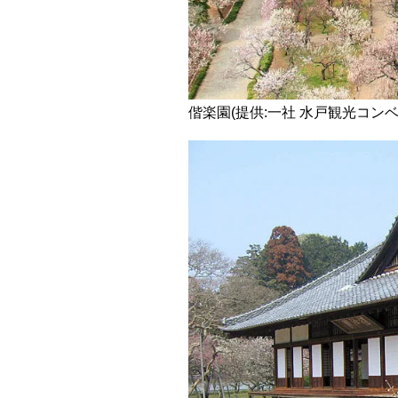
偕楽園(提供:一社 水戸観光コン