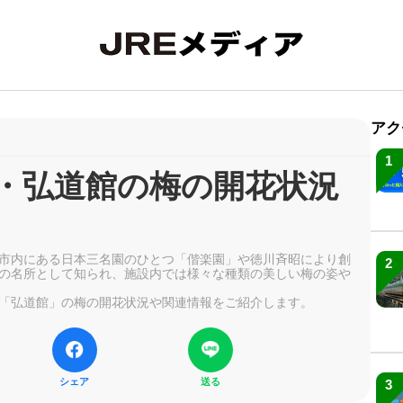
アク
1
園・弘道館の梅の開花状況
市内にある日本三名園のひとつ「偕楽園」や徳川斉昭により創
2
の名所として知られ、施設内では様々な種類の美しい梅の姿や
「弘道館」の梅の開花状況や関連情報をご紹介します。
シェア
送る
3