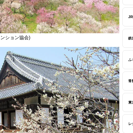
J
ベンション協会)
鉄
ふ
常
東
レ