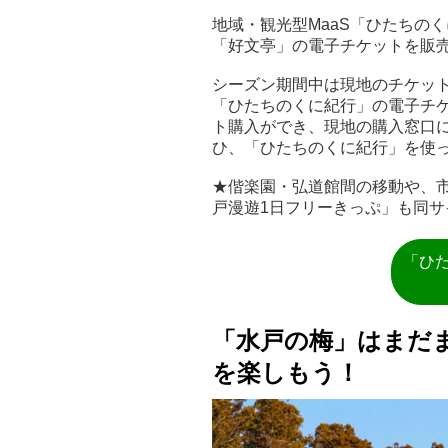
地域・観光型MaaS「ひたちの
「好文亭」の電子チケットを販
シーズン期間中は現地のチケッ
「ひたちのくに紀行」の電子チ
ト購入ができ、現地の購入窓口
ひ、「ひたちのくに紀行」を使
★偕楽園・弘道館間の移動や、
戸漫遊1日フリーきっぷ」も同サ
「ひ
「水戸の梅」はまだ
を楽しもう！