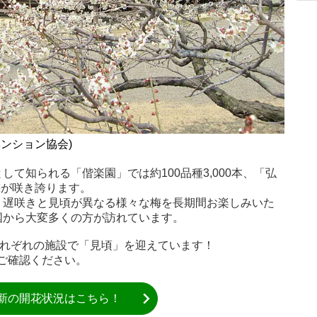
ベンション協会)
て知られる「偕楽園」では約100品種3,000本、「弘
梅が咲き誇ります。
・遅咲きと見頃が異なる様々な梅を長期間お楽しみいた
国から大変多くの方が訪れています。
それぞれの施設で「見頃」を迎えています！
ご確認ください。
新の開花状況はこちら！