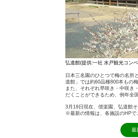
弘道館(提供:一社 水戸観光コン
日本三名園のひとつで梅の名所とし
道館」では約60品種800本もの
また、それぞれ早咲き・中咲き
だくことができるため、例年全
3月19日現在、偕楽園、弘道館
※最新の情報は、各施設のHPで
最