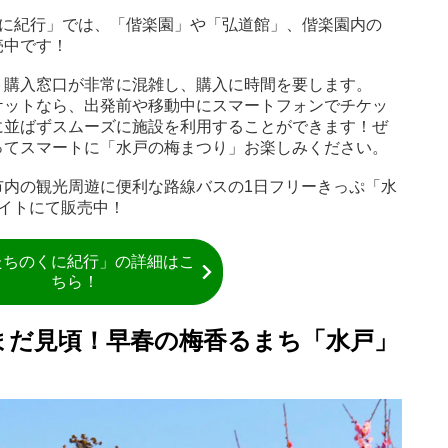
くに紀行」では、「偕楽園」や「弘道館」、偕楽園内の
売中です！
ト購入窓口が非常に混雑し、購入に時間を要します。
ケットなら、出発前や移動中にスマートフォンでチケッ
に並ばずスムーズに施設を利用することができます！ぜ
ってスマートに「水戸の梅まつり」お楽しみください。
市内の観光周遊に便利な路線バスの1日フリーきっぷ「水
イトにて販売中！
たちのくに紀行」の詳細はこ
ちら！
まだ見頃！早春の梅香るまち「水戸」