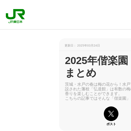
更新日： 2025年03月24日
2025年偕楽
まとめ
茨城・水戸の春は梅の花から！水戸
設された藩校「弘道館」は有数の梅
香りを楽しむことができます。
こちらの記事ではそんな「偕楽園」
ポスト