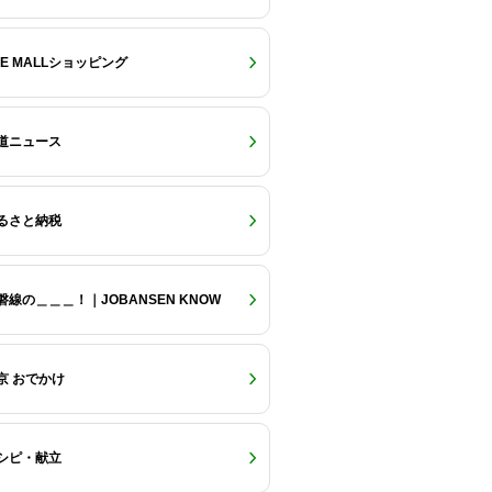
RE MALLショッピング
道ニュース
るさと納税
磐線の＿＿＿！｜JOBANSEN KNOW
京 おでかけ
シピ・献立