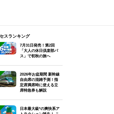
セスランキング
7月31日発売！第2回
「大人の休日倶楽部パ
ス」で初秋の旅へ
2026年お盆期間 新幹線
自由席の混雑予測！指
定席満席時に使える立
席特急券も解説
日本最大級*の爽快系ア
トラクション誕生！ こ