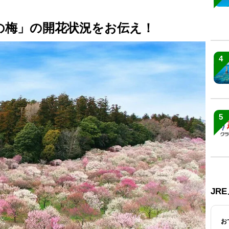
戸の梅」の開花状況をお伝え！
4
5
JR
お