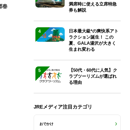
満席時に使える立席特急
郷春
券も解説
日本最大級*の爽快系アト
4
ラクション誕生！ この
夏、GALA湯沢が大きく
生まれ変わる
【50代・60代に人気】ク
5
ラブツーリズムが選ばれ
る理由
JREメディア注目カテゴリ
おでかけ