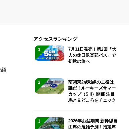
アクセスランキング
7月31日発売！第2回「大
1
人の休日倶楽部パス」で
初秋の旅へ
ご紹
南関東2歳戦線の主役は
2
誰だ！ルーキーズサマー
カップ（SIII）開催 注目
馬と見どころをチェック
2026年お盆期間 新幹線自
3
由席の混雑予測！指定席