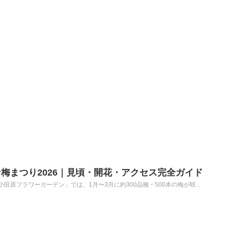
梅まつり2026｜見頃・開花・アクセス完全ガイド
原フラワーガーデン」では、1月〜3月に約300品種・500本の梅が咲...