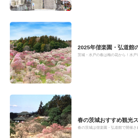
2025年偕楽園・弘道
茨城・水戸の春は梅の花から！水戸市
春の茨城おすすめ観光
春の茨城は偕楽園・弘道館で開催され