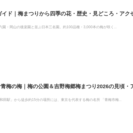
合ガイド｜梅まつりから四季の花・歴史・見どころ・アク
・岡山の後楽園と並ぶ日本三名園。約100品種・3,000本の梅が咲く...
青梅の梅｜梅の公園＆吉野梅郷梅まつり2026の見頃・
和田駅」から徒歩約15分の場所には、東京を代表する梅の名所 「青梅市梅...