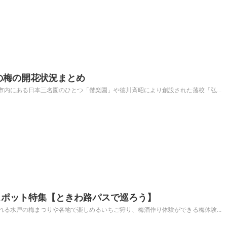
館の梅の開花状況まとめ
内にある日本三名園のひとつ「偕楽園」や徳川斉昭により創設された藩校「弘...
スポット特集【ときわ路パスで巡ろう】
る水戸の梅まつりや各地で楽しめるいちご狩り、梅酒作り体験ができる梅体験...