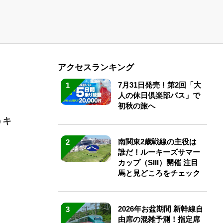
アクセスランキング
7月31日発売！第2回「大
1
人の休日倶楽部パス」で
初秋の旅へ
うキ
南関東2歳戦線の主役は
2
誰だ！ルーキーズサマー
カップ（SIII）開催 注目
馬と見どころをチェック
2026年お盆期間 新幹線自
3
由席の混雑予測！指定席