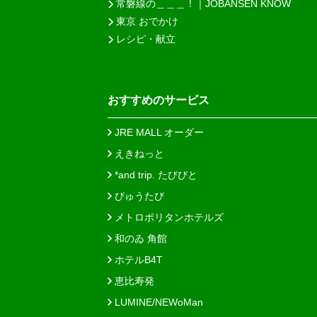
常磐線の＿＿＿！｜JOBANSEN KNOW
東京 おでかけ
レシピ・献立
おすすめのサービス
JRE MALL オーダー
えきねっと
*and trip. たびびと
びゅうたび
メトロポリタンホテルズ
和のゐ 角館
ホテルB4T
恵比寿発
LUMINE/NEWoMan