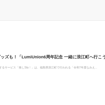
ズも！「LumiUnion6周年記念 一緒に浪江町へ行こ
るサービス「推しSta！」は、福島県浪江町で行われる「令和7年度なみえ...