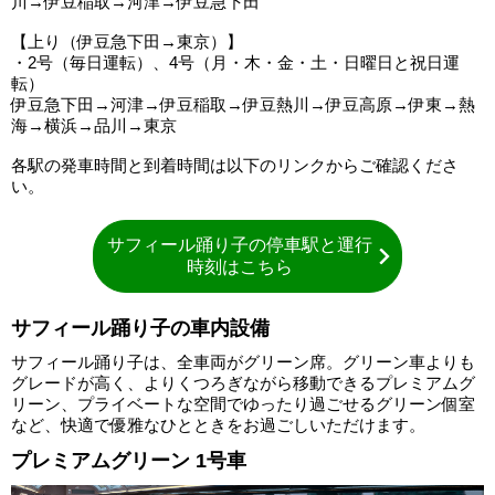
川→伊豆稲取→河津→伊豆急下田
【上り（伊豆急下田→東京）】
・2号（毎日運転）、4号（月・木・金・土・日曜日と祝日運
転）
伊豆急下田→河津→伊豆稲取→伊豆熱川→伊豆高原→伊東→熱
海→横浜→品川→東京
各駅の発車時間と到着時間は以下のリンクからご確認くださ
い。
サフィール踊り子の停車駅と運行
時刻はこちら
サフィール踊り子の車内設備
サフィール踊り子は、全車両がグリーン席。グリーン車よりも
グレードが高く、よりくつろぎながら移動できるプレミアムグ
リーン、プライベートな空間でゆったり過ごせるグリーン個室
など、快適で優雅なひとときをお過ごしいただけます。
プレミアムグリーン 1号車