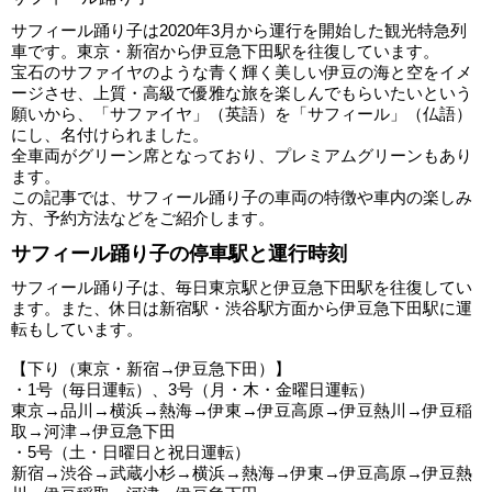
サフィール踊り子は2020年3月から運行を開始した観光特急列
車です。東京・新宿から伊豆急下田駅を往復しています。
宝石のサファイヤのような青く輝く美しい伊豆の海と空をイメ
ージさせ、上質・高級で優雅な旅を楽しんでもらいたいという
願いから、「サファイヤ」（英語）を「サフィール」（仏語）
にし、名付けられました。
全車両がグリーン席となっており、プレミアムグリーンもあり
ます。
この記事では、サフィール踊り子の車両の特徴や車内の楽しみ
方、予約方法などをご紹介します。
サフィール踊り子の停車駅と運行時刻
サフィール踊り子は、毎日東京駅と伊豆急下田駅を往復してい
ます。また、休日は新宿駅・渋谷駅方面から伊豆急下田駅に運
転もしています。
【下り（東京・新宿→伊豆急下田）】
・1号（毎日運転）、3号（月・木・金曜日運転）
東京→品川→横浜→熱海→伊東→伊豆高原→伊豆熱川→伊豆稲
取→河津→伊豆急下田
・5号（土・日曜日と祝日運転）
新宿→渋谷→武蔵小杉→横浜→熱海→伊東→伊豆高原→伊豆熱