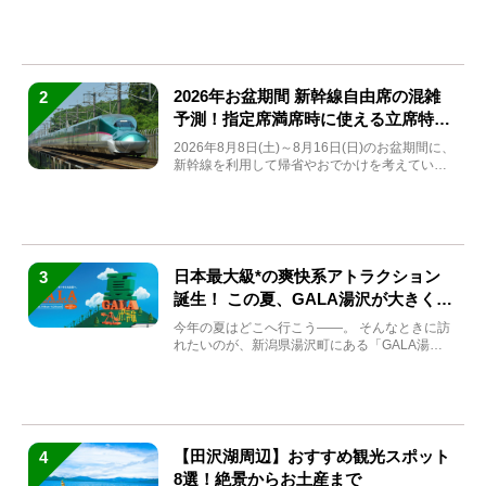
(金)～9月7日...
2026年お盆期間 新幹線自由席の混雑
2
予測！指定席満席時に使える立席特急
券も解説
2026年8月8日(土)～8月16日(日)のお盆期間に、
新幹線を利用して帰省やおでかけを考えている
方もい...
日本最大級*の爽快系アトラクション
3
誕生！ この夏、GALA湯沢が大きく生
まれ変わる
今年の夏はどこへ行こう――。 そんなときに訪
れたいのが、新潟県湯沢町にある「GALA湯
沢」。2026年...
【田沢湖周辺】おすすめ観光スポット
4
8選！絶景からお土産まで