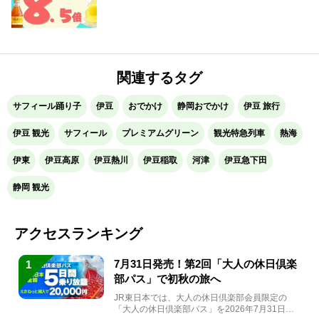
関連するタグ
サフィール踊り子
伊豆
おでかけ
静岡おでかけ
伊豆 旅行
伊豆 観光
サフィール
プレミアムグリーン
観光特急列車
熱海
伊東
伊豆高原
伊豆熱川
伊豆稲取
河津
伊豆急下田
静岡 観光
アクセスランキング
7月31日発売！第2回「大人の休日倶楽
1
部パス」で初秋の旅へ
JR東日本では、大人の休日倶楽部会員限定の
「大人の休日倶楽部パス」を2026年7月31日