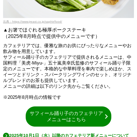
出典：https://www.jreast.co.jp/saphir/food/
▲お箸でほぐれる極厚ポークステーキ
（2025年8月時点で提供中のメニューです）
カフェテリアでは、優雅な旅のお供にぴったりなメニューやお
飲み物を用意しています。
サフィール踊り子のカフェテリアで提供されるメニューは、中
国料理「美虎-Miyu-」五十嵐美幸氏監修のサフィール踊り子限
定のメニューです。本格的な中華料理を車内で楽しめほか、ス
イーツとドリンク・スパークリングワインのセット、オリジナ
ルブレンドのお茶も提供しています。
メニューの詳細は以下のリンク先からご覧ください。
※2025年8月時点の情報です
サフィール踊り子のカフェテリア
メニューはこちら
2025年10月1日（水）以降のカフェテリア新メニューについて