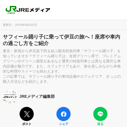
更新日： 2025年08月22日
サフィール踊り子に乗って伊豆の旅へ！座席や車内
の過ごし方をご紹介
東京・新宿から伊豆急下田を結ぶ観光特急列車「サフィール踊り子」を
知っていますか？サフィール踊り子は、全席グリーン席で、プレミアム
グリーンやグリーン個室があるなど通常の特急列車とは異なる贅沢な車
内設備が魅力です。また、カフェテリアもあり、旅を楽しみながら本格
的な料理やスイーツも味わえます。
この記事では、サフィール踊り子の車内設備やカフェテリア、きっぷの
購入方法などを紹介します。
JREメディア編集部
ポスト
シェア
送る