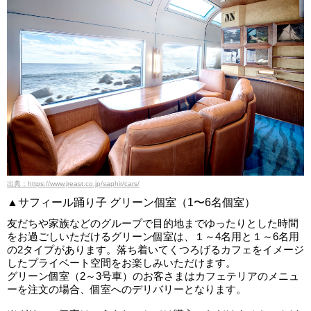
出典：https://www.jreast.co.jp/saphir/cars/
▲サフィール踊り子 グリーン個室（1〜6名個室）
友だちや家族などのグループで目的地までゆったりとした時間
をお過ごしいただけるグリーン個室は、１～4名用と１～6名用
の2タイプがあります。落ち着いてくつろげるカフェをイメージ
したプライベート空間をお楽しみいただけます。
グリーン個室（2～3号車）のお客さまはカフェテリアのメニュ
ーを注文の場合、個室へのデリバリーとなります。