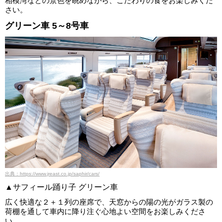
相模湾などの景色を眺めながら、こだわりの食をお楽しみくだ
さい。
グリーン車 5～8号車
出典：https://www.jreast.co.jp/saphir/cars/
▲サフィール踊り子 グリーン車
広く快適な２＋１列の座席で、天窓からの陽の光がガラス製の
荷棚を通して車内に降り注ぐ心地よい空間をお楽しみくださ
い。