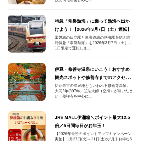
特急「常磐熱海」に乗って熱海へ出か
けよう！【2026年3月7日（土）運転】
常磐線の日立駅と東海道線の熱海駅を結ぶ臨
時特急「常磐熱海」を2026年3月7日（土）に
1日限定で運転しま...
伊豆・修善寺温泉にいこう！おすすめ
観光スポットや修善寺までのアクセス
をご紹介！
伊豆最古の温泉地ともいわれる修善寺温泉。
大同2年(807年）弘法大師（空海）が開いたと
いう修禅寺を中心に...
JRE MALL伊湘箱＼ポイント最大12.5
倍／5日間毎日がお年玉！
【2026年最初のポイントアップキャンペーン
実施】 1月27日(火)～31日(土)の“月末お得な5