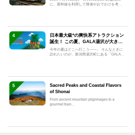
に、新幹線を利用して帰省やおでかけを考え
ている方もい...
日本最大級*の爽快系アトラクション
4
誕生！ この夏、GALA湯沢が大きく
生まれ変わる
今年の夏はどこへ行こう――。 そんなときに
訪れたいのが、新潟県湯沢町にある「GALA湯
沢」。2026年...
Sacred Peaks and Coastal Flavors
5
of Shonai
From ancient mountain pilgrimages to a
gourmet train...