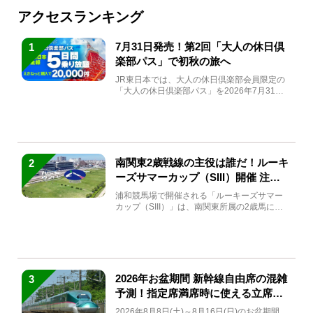
アクセスランキング
7月31日発売！第2回「大人の休日倶
1
楽部パス」で初秋の旅へ
JR東日本では、大人の休日倶楽部会員限定の
「大人の休日倶楽部パス」を2026年7月31日
(金)～9月7日...
南関東2歳戦線の主役は誰だ！ルーキ
2
ーズサマーカップ（SIII）開催 注目
馬と見どころをチェック
浦和競馬場で開催される「ルーキーズサマー
カップ（SIII）」は、南関東所属の2歳馬によ
る注目の重賞競走（...
2026年お盆期間 新幹線自由席の混雑
3
予測！指定席満席時に使える立席特
急券も解説
2026年8月8日(土)～8月16日(日)のお盆期間