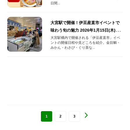
日間...
大宮駅で開催！伊豆産直市イベントで
味わう旬の魅力 2026年1月15日(木)～
18(日)
大宮駅構内で開催される「伊豆産直市」イベ
ントの開催日程や見どころを紹介。金目鯛・
みかん・わさび・ぐり茶な...
1
2
3