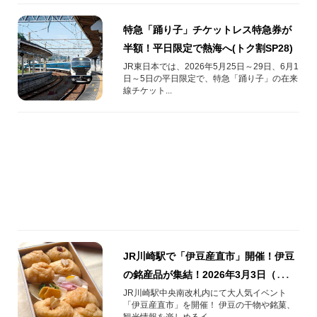
特急「踊り子」チケットレス特急券が
半額！平日限定で熱海へ(トク割SP28)
JR東日本では、2026年5月25日～29日、6月1
日～5日の平日限定で、特急「踊り子」の在来
線チケット...
JR川崎駅で「伊豆産直市」開催！伊豆
の銘産品が集結！2026年3月3日（火）
～7日（土）
JR川崎駅中央南改札内にて大人気イベント
「伊豆産直市」を開催！ 伊豆の干物や銘菓、
観光情報を楽しめるイ...