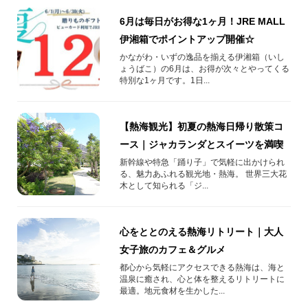
6月は毎日がお得な1ヶ月！JRE MALL
伊湘箱でポイントアップ開催☆
かながわ・いずの逸品を揃える伊湘箱（いし
ょうばこ）の6月は、お得が次々とやってくる
特別な1ヶ月です。1日...
【熱海観光】初夏の熱海日帰り散策コ
ース｜ジャカランダとスイーツを満喫
新幹線や特急「踊り子」で気軽に出かけられ
る、魅力あふれる観光地・熱海。 世界三大花
木として知られる「ジ...
心をととのえる熱海リトリート｜大人
女子旅のカフェ＆グルメ
都心から気軽にアクセスできる熱海は、海と
温泉に癒され、心と体を整えるリトリートに
最適。地元食材を生かした...