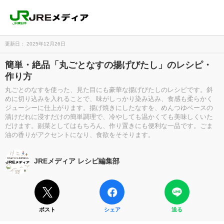
更新日： 2025年12月26日
簡単・絶品「丸ごとなすの揚げびたし」のレシピ・
作り方
丸ごとのなすを使った、見た目にも豪華な揚げびたしのレシピです。斜
めに切り込みを入れることで、味がしっかり染み込み、食感も柔らかく
ジューシーに仕上がります。揚げ焼きにしたなすを、めんつゆベースの
漬けだれに浸すだけの簡単調理で、冷やしても温かくても美味しくいた
だけます。副菜としてはもちろん、作り置きにも便利な一品です。ごま
油の香りがアクセントになり、食欲をそそります。
JREメディア レシピ編集部
ポスト
シェア
送る