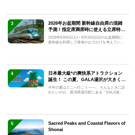
2026年お盆期間 新幹線自由席の混雑
3
予測！指定席満席時に使える立席特急
券も解説
2026年8月8日(土)～8月16日(日)のお盆期間に、
新幹線を利用して帰省やおでかけを考えている
方もい...
日本最大級*の爽快系アトラクション
4
誕生！ この夏、GALA湯沢が大きく生
まれ変わる
今年の夏はどこへ行こう――。 そんなときに訪
れたいのが、新潟県湯沢町にある「GALA湯
沢」。2026年...
Sacred Peaks and Coastal Flavors of
5
Shonai