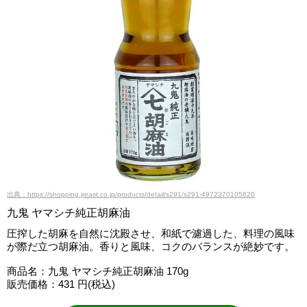
出典：https://shopping.jreast.co.jp/products/detail/s291/s291-4972370105820
九鬼 ヤマシチ純正胡麻油
圧搾した胡麻を自然に沈殿させ、和紙で濾過した、料理の風味
が際だ立つ胡麻油。香りと風味、コクのバランスが絶妙です。
商品名：九鬼 ヤマシチ純正胡麻油 170g
販売価格：431 円(税込)