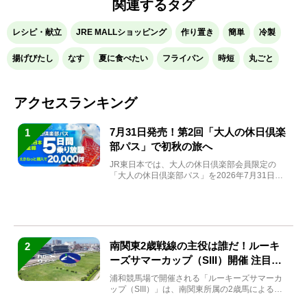
関連するタグ
レシピ・献立
JRE MALLショッピング
作り置き
簡単
冷製
揚げびたし
なす
夏に食べたい
フライパン
時短
丸ごと
アクセスランキング
7月31日発売！第2回「大人の休日倶楽
1
部パス」で初秋の旅へ
JR東日本では、大人の休日倶楽部会員限定の
「大人の休日倶楽部パス」を2026年7月31日
(金)～9月7日...
南関東2歳戦線の主役は誰だ！ルーキ
2
ーズサマーカップ（SIII）開催 注目馬
と見どころをチェック
浦和競馬場で開催される「ルーキーズサマーカ
ップ（SIII）」は、南関東所属の2歳馬による注
目の重賞競走（...