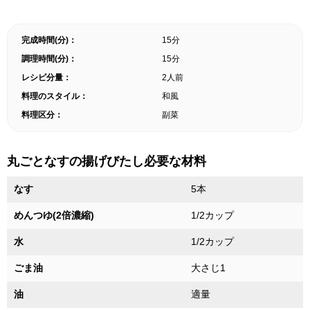
完成時間(分)：
15分
調理時間(分)：
15分
レシピ分量：
2人前
料理のスタイル：
和風
料理区分：
副菜
丸ごとなすの揚げびたし必要な材料
なす
5本
めんつゆ(2倍濃縮)
1/2カップ
水
1/2カップ
ごま油
大さじ1
油
適量