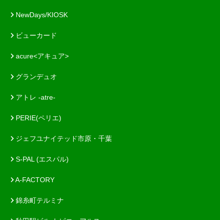
NewDays/KIOSK
ビューカード
acure<アキュア>
グランデュオ
アトレ -atre-
PERIE(ペリエ)
ジェフユナイテッド市原・千葉
S-PAL (エスパル)
A-FACTORY
錦糸町テルミナ