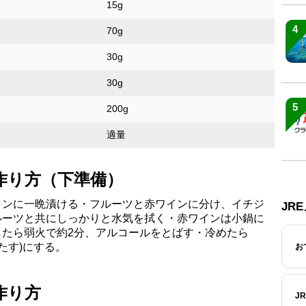
15g
4
70g
30g
30g
5
200g
適量
作り方（下準備）
インに一晩漬ける・フルーツと赤ワインに分け、イチジ
JR
ルーツと共にしっかりと水気を拭く・赤ワインは小鍋に
したら弱火で約2分、アルコールをとばす・冷めたら
をたす)にする。
お
作り方
J