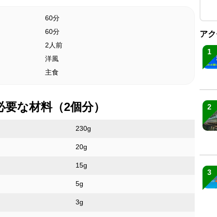
60分
60分
アク
2人前
1
洋風
主食
必要な材料（2個分）
2
230g
20g
15g
3
5g
3g