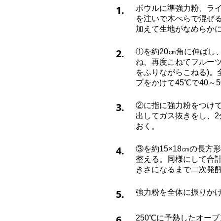
1.
ボウルに準強力粉、ラ
を注いで木べらで混ぜ
加えて生地がなめらか
2.
①を約20㎝角に伸ばし
ね、再度こねてフルー
をふりながらこねる)
プをかけて45℃で40～
3.
②に指に強力粉をつけ
出してガス抜きをし、2
おく。
4.
③を約15×18㎝の長
整える。同様にして合計
きさになるまで二次発
5.
強力粉を全体に振りか
6.
250℃に予熱したオーブ