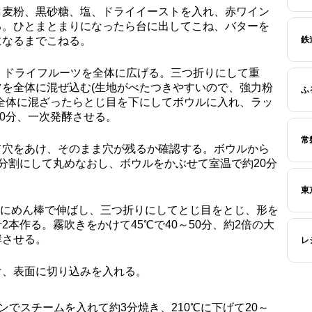
イ麦粉、黒砂糖、塩、ドライイーストを入れ、赤ワイン
る。ひとまとまりになったら台に出してこね、バターを
になるまでこねる。
鉄
、ドライフルーツを全体に広げる。三つ折りにして重
ツを全体に混ぜ込む(生地がべたつきやすいので、強力粉
ふ
。全体に混ざったらとじ目を下にしてボウルに入れ、ラッ
50分、一次発酵させる。
常
て穴をあけ、そのまま穴が残るか確認する。ボウルから
分割にして丸めなおし、ボウルをかぶせて室温で約20分
東
方形にめん棒で伸ばし、三つ折りにしてとじ目をとじ、形を
2本作る。霧吹きをかけて45℃で40～50分、約2倍の大
酵させる。
レ
け、表面に切り込みを入れる。
ンでスチームを入れて約3分焼き、210℃に下げて20～