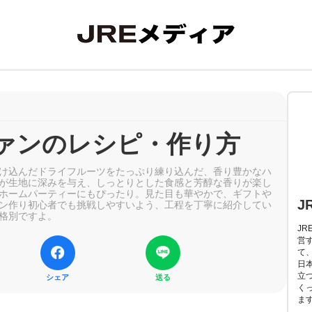
ァンのレシピ・作り方
け込んだドライフルーツをたっぷり練り込んだ、香り豊かなハ
が生地に深みを与え、しっとりとした食感と芳醇な香りが楽し
ホームパーティーにもぴったり。見た目も華やかで、ギフトや
J
ン作り初心者でも挑戦しやすいよう、工程を丁寧に紹介してい
格別ですよ。
J
営
て
日
立
シェア
送る
く
ま