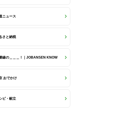
道ニュース
るさと納税
磐線の＿＿＿！｜JOBANSEN KNOW
京 おでかけ
シピ・献立