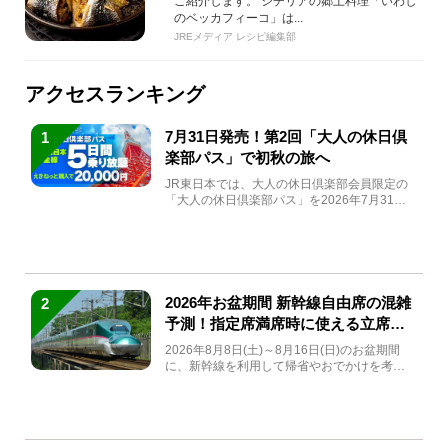
ご紹介します。 シチリアの郷土料理「いわし
のベッカフィーコ」は...
JREメディア レシピ編集部
アクセスランキング
7月31日発売！第2回「大人の休日倶
1
楽部パス」で初秋の旅へ
JR東日本では、大人の休日倶楽部会員限定の
「大人の休日倶楽部パス」を2026年7月31日
(金)～9月7日...
2026年お盆期間 新幹線自由席の混雑
2
予測！指定席満席時に使える立席特
急券も解説
2026年8月8日(土)～8月16日(日)のお盆期間
に、新幹線を利用して帰省やおでかけを考え
ている方もい...