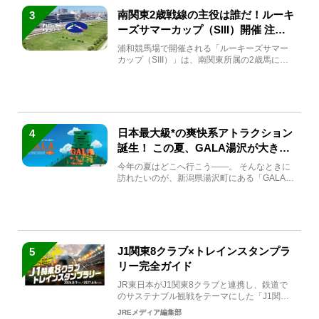
南関東2歳戦線の主役は誰だ！ルーキ
3
ーズサマーカップ（SIII）開催 注目
馬と見どころをチェック
浦和競馬場で開催される「ルーキーズサマー
カップ（SIII）」は、南関東所属の2歳馬によ
る注目の重賞競走（...
日本最大級*の爽快系アトラクション
4
誕生！ この夏、GALA湯沢が大きく
生まれ変わる
今年の夏はどこへ行こう――。 そんなときに
訪れたいのが、新潟県湯沢町にある「GALA湯
沢」。2026年...
J1関東8クラブ×トレインスタンプラ
5
リー完全ガイド
JR東日本がJ1関東8クラブと連携し、鉄道で
のサステナブル観戦をテーマにした「J1関東8
クラブ×トレイン...
JREメディア編集部