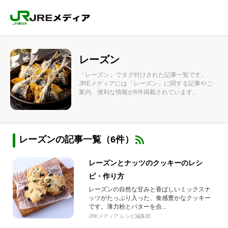
レーズン
「レーズン」でタグ付けされた記事一覧です。
JREメディアには「レーズン」に関する記事やご
案内、便利な情報が6件掲載されています。
レーズンの記事一覧（6件）
レーズンとナッツのクッキーのレシ
ピ・作り方
レーズンの自然な甘みと香ばしいミックスナ
ッツがたっぷり入った、食感豊かなクッキー
です。薄力粉とバターを合...
JREメディア レシピ編集部