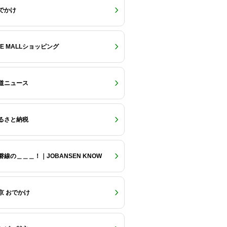
でかけ
RE MALLショッピング
道ニュース
るさと納税
磐線の＿＿＿！｜JOBANSEN KNOW
京 おでかけ