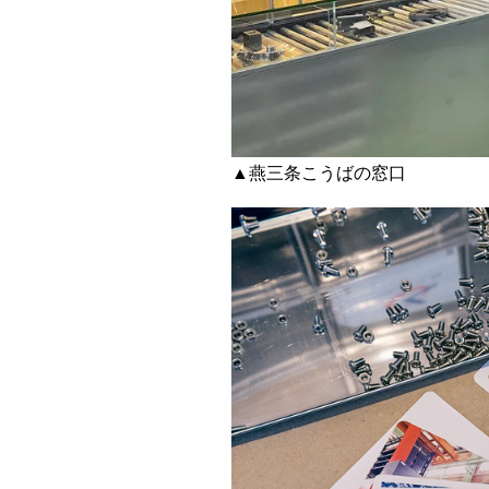
▲燕三条こうばの窓口