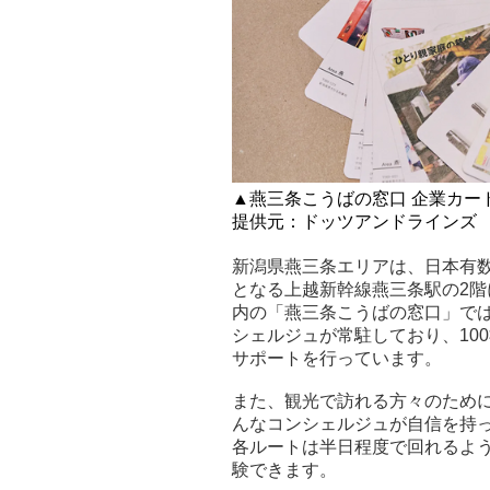
▲燕三条こうばの窓口 企業カー
提供元：ドッツアンドラインズ
新潟県燕三条エリアは、日本有
となる上越新幹線燕三条駅の2階には
内の「燕三条こうばの窓口」で
シェルジュが常駐しており、10
サポートを行っています。
また、観光で訪れる方々のため
んなコンシェルジュが自信を持
各ルートは半日程度で回れるよ
験できます。