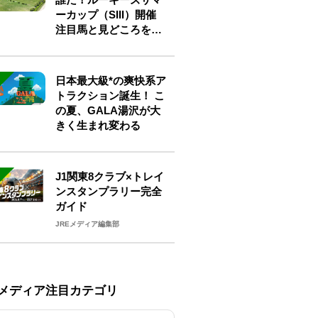
ーカップ（SIII）開催
注目馬と見どころをチ
ェック
日本最大級*の爽快系ア
トラクション誕生！ こ
の夏、GALA湯沢が大
きく生まれ変わる
J1関東8クラブ×トレイ
ンスタンプラリー完全
ガイド
JREメディア編集部
Eメディア注目カテゴリ