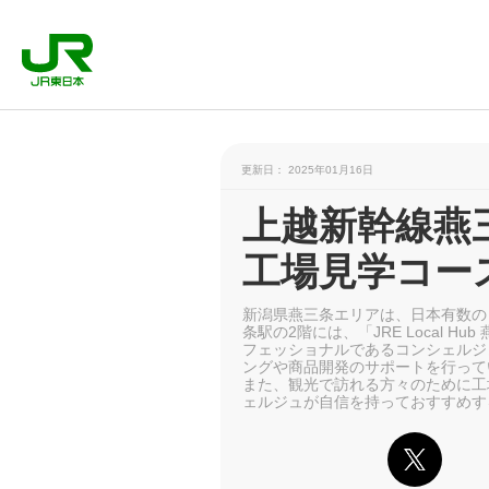
更新日： 2025年01月16日
上越新幹線燕
工場見学コー
新潟県燕三条エリアは、日本有数の
条駅の2階には、「JRE Local
フェッショナルであるコンシェルジ
ングや商品開発のサポートを行って
また、観光で訪れる方々のために工
ェルジュが自信を持っておすすめす