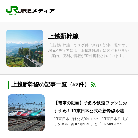
上越新幹線
「上越新幹線」でタグ付けされた記事一覧です。
JREメディアには「上越新幹線」に関する記事や
ご案内、便利な情報が52件掲載されています。
上越新幹線の記事一覧（52件）
【電車の動画】子鉄や鉄道ファンにお
すすめ！JR東日本公式の新幹線や蒸気
機関車・電車の動画10選
JR東日本では公式Youtube「JR東日本公式チ
ャンネル_@JR-qb6su」と「TRAInBLAZE...