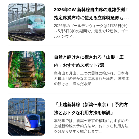
2026年GW 新幹線自由席の混雑予測！
指定席満席時に使える立席特急券も解
説
2026年のゴールデンウィークは4月25日(土)
～5月6日(水)の期間で、最長で12連休。ゴー
ルデンウィ...
自然と静けさに癒される「山形・庄
内」おすすめスポット7選
鳥海山と月山、二つの霊峰に抱かれ、日本海
と最上川の豊かな水に恵まれた庄内。 杉並木
の静けさ、澄んだ水景...
「上越新幹線（新潟〜東京）｜予約方
法とおトクな利用方法を解説」
本記事では、新潟〜東京の移動におすすめの
上越新幹線の予約方法や、おトクな利用方法
を分かりやすく紹介します...