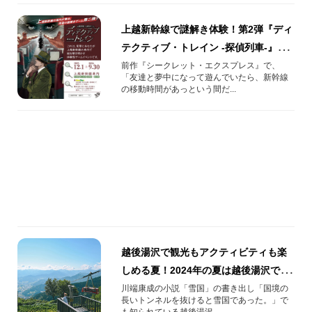
上越新幹線で謎解き体験！第2弾『ディ
テクティブ・トレイン -探偵列車-』開
催！
前作『シークレット・エクスプレス』で、
「友達と夢中になって遊んでいたら、新幹線
の移動時間があっという間だ...
越後湯沢で観光もアクティビティも楽
しめる夏！2024年の夏は越後湯沢で思
い出作ろう！
川端康成の小説「雪国」の書き出し「国境の
長いトンネルを抜けると雪国であった。」で
も知られている越後湯沢。...