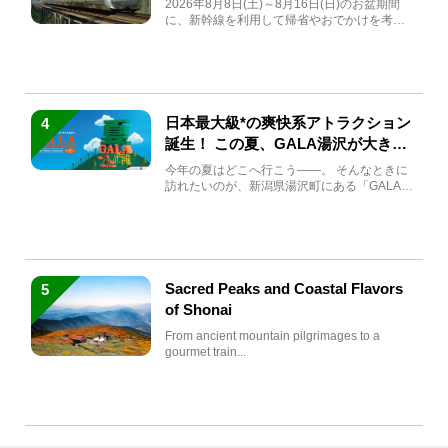
2026年8月8日(土)～8月16日(日)のお盆期間
に、新幹線を利用して帰省やおでかけを考え
ている方もい...
日本最大級*の爽快系アトラクション
4
誕生！ この夏、GALA湯沢が大きく
生まれ変わる
今年の夏はどこへ行こう――。 そんなときに
訪れたいのが、新潟県湯沢町にある「GALA湯
沢」。2026年...
Sacred Peaks and Coastal Flavors
5
of Shonai
From ancient mountain pilgrimages to a
gourmet train...