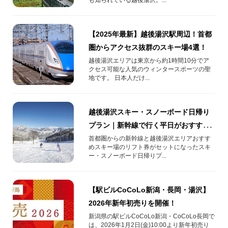
【2025年最新】越後湯沢駅周辺！首都
圏からアクセス抜群のスキー場4選！
越後湯沢エリアは東京から約1時間10分でア
クセス可能な人気のウィンタースポーツの聖
地です。 日本人だけ...
越後湯沢スキー・スノーボード日帰り
プラン｜新幹線で行く平日がおすす
め！
首都圏からの新幹線と越後湯沢エリアおすす
めスキー場のリフト券がセットになったスキ
ー・スノーボード日帰りプ...
【駅ビルCoCoLo新潟・長岡・湯沢】
2026年新年初売りを開催！
新潟県の駅ビルCoCoLo新潟・CoCoLo長岡で
は、2026年1月2日(金)10:00より新年初売り