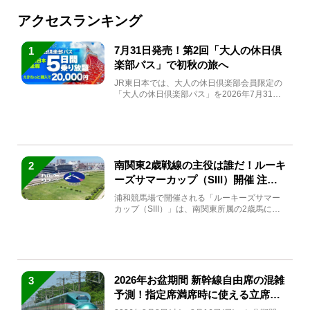
アクセスランキング
7月31日発売！第2回「大人の休日倶
1
楽部パス」で初秋の旅へ
JR東日本では、大人の休日倶楽部会員限定の
「大人の休日倶楽部パス」を2026年7月31日
(金)～9月7日...
南関東2歳戦線の主役は誰だ！ルーキ
2
ーズサマーカップ（SIII）開催 注目
馬と見どころをチェック
浦和競馬場で開催される「ルーキーズサマー
カップ（SIII）」は、南関東所属の2歳馬によ
る注目の重賞競走（...
2026年お盆期間 新幹線自由席の混雑
3
予測！指定席満席時に使える立席特
急券も解説