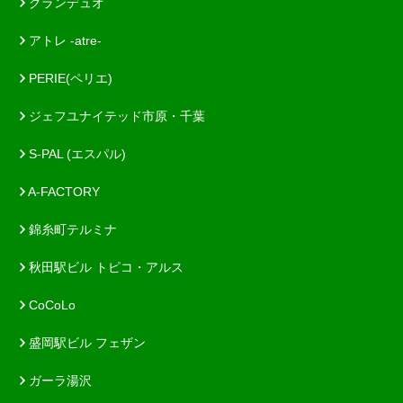
グランデュオ
アトレ -atre-
PERIE(ペリエ)
ジェフユナイテッド市原・千葉
S-PAL (エスパル)
A-FACTORY
錦糸町テルミナ
秋田駅ビル トピコ・アルス
CoCoLo
盛岡駅ビル フェザン
ガーラ湯沢