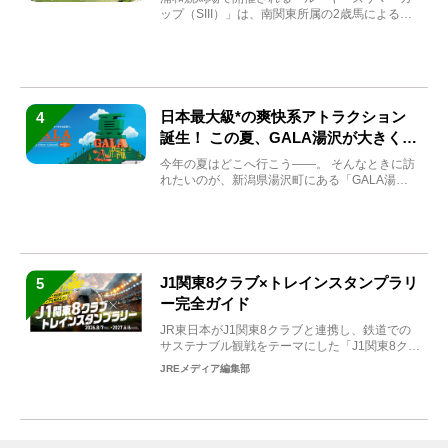
ップ（SIII）」は、南関東所属の2歳馬による注
目の重賞競走（...
日本最大級*の爽快系アトラクション
4
誕生！ この夏、GALA湯沢が大きく生
まれ変わる
今年の夏はどこへ行こう――。 そんなときに訪
れたいのが、新潟県湯沢町にある「GALA湯
沢」。2026年...
J1関東8クラブ×トレインスタンプラリ
5
ー完全ガイド
JR東日本がJ1関東8クラブと連携し、鉄道での
サステナブル観戦をテーマにした「J1関東8クラ
ブ×トレイン...
JREメディア編集部