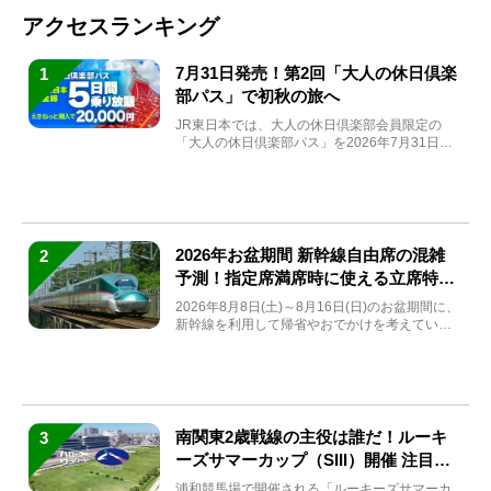
アクセスランキング
7月31日発売！第2回「大人の休日倶楽
1
部パス」で初秋の旅へ
JR東日本では、大人の休日倶楽部会員限定の
「大人の休日倶楽部パス」を2026年7月31日
(金)～9月7日...
2026年お盆期間 新幹線自由席の混雑
2
予測！指定席満席時に使える立席特急
券も解説
2026年8月8日(土)～8月16日(日)のお盆期間に、
新幹線を利用して帰省やおでかけを考えている
方もい...
南関東2歳戦線の主役は誰だ！ルーキ
3
ーズサマーカップ（SIII）開催 注目馬
と見どころをチェック
浦和競馬場で開催される「ルーキーズサマーカ