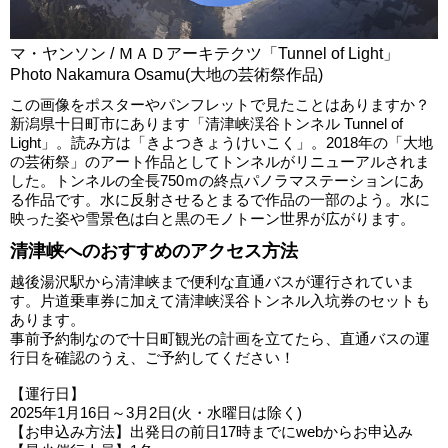
マ・ヤンソン / ＭＡＤアーキテクツ「Tunnel of Light」
Photo Nakamura Osamu(大地の芸術祭作品)
この画像をポスターやパンフレットで見たことはありますか？
新潟県十日町市にあります「清津峡渓谷トンネル Tunnel of
Light」。読み方は「きよつきょうけいこく」。2018年の「大地
の芸術祭」のアート作品としてトンネルがリニューアルされま
した。トンネルの全長750ｍの終点パノラマステーションにあ
る作品です。水に反射させるとまるで作品の一部のよう。水に
映った姿や雪景色は白と黒のモノトーン世界が広がります。
清津峡へのおすすめのアクセス方法
越後湯沢駅から清津峡まで便利な直通バスが運行されていま
す。片道乗車券に加えて清津峡渓谷トンネル入坑券のセットも
あります。
事前予約制なので十日町観光の計画を立てたら、直通バスの運
行日を確認のうえ、ご予約してください！
【運行日】
2025年1月16日～3月2日(火・水曜日は除く)
【お申込み方法】出発日の前日17時までにwebからお申込み