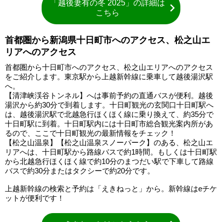
「越後妻有の冬 2025」の詳細は
こちら
首都圏から新潟県十日町市へのアクセス、松之山エ
リアへのアクセス
首都圏から十日町市へのアクセス、松之山エリアへのアクセス
をご紹介します。東京駅から上越新幹線に乗車して越後湯沢駅
へ。
【清津峡渓谷トンネル】へは事前予約の直通バスが便利。越後
湯沢から約30分で到着します。十日町観光の玄関口十日町駅へ
は、越後湯沢駅で北越急行ほくほく線に乗り換えて、約35分で
十日町駅に到着。十日町駅内には十日町市総合観光案内所があ
るので、ここで十日町観光の最新情報をチェック！
【松之山温泉】【松之山温泉スノーパーク】のある、松之山エ
リアへは、十日町駅から路線バスで約1時間。もしくは十日町駅
から北越急行ほくほく線で約10分のまつだい駅で下車して路線
バスで約30分またはタクシーで約20分です。
上越新幹線の検索と予約は「えきねっと」から。新幹線はeチケ
ットが便利です！