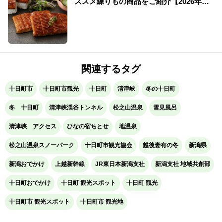
ススメ練りもの商品をご紹介【2026年
版】
関連するタグ
十日町市
十日町市観光
十日町
清津峡
冬の十日町
冬 十日町
清津峡渓谷トンネル
松之山温泉
雪見風呂
清津峡 アクセス
ひなの宿ちとせ
地温泉
松之山温泉スノーパーク
十日町市観光協会
越後妻有の冬
新潟県
新潟おでかけ
上越新幹線
JR東日本新潟支社
新潟支社 地域共創部
十日町おでかけ
十日町 観光スポット
十日町 観光
十日町市 観光スポット
十日町市 観光地