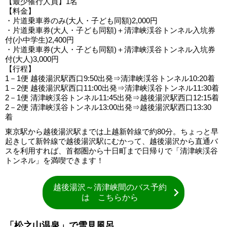
【最少催行人員】1名
【料金】
・片道乗車券のみ(大人・子ども同額)2,000円
・片道乗車券(大人・子ども同額)＋清津峡渓谷トンネル入坑券
付(小中学生)2,400円
・片道乗車券(大人・子ども同額)＋清津峡渓谷トンネル入坑券
付(大人)3,000円
【行程】
1－1便 越後湯沢駅西口9:50出発⇒清津峡渓谷トンネル10:20着
1－2便 越後湯沢駅西口11:00出発⇒清津峡渓谷トンネル11:30着
2－1便 清津峡渓谷トンネル11:45出発⇒越後湯沢駅西口12:15着
2－2便 清津峡渓谷トンネル13:00出発⇒越後湯沢駅西口13:30
着
東京駅から越後湯沢駅までは上越新幹線で約80分。ちょっと早
起きして新幹線で越後湯沢駅にむかって、越後湯沢から直通バ
スを利用すれば、首都圏から十日町まで日帰りで「清津峡渓谷
トンネル」を満喫できます！
越後湯沢～清津峡間のバス予約
は こちらから
「松之山温泉」で雪見風呂