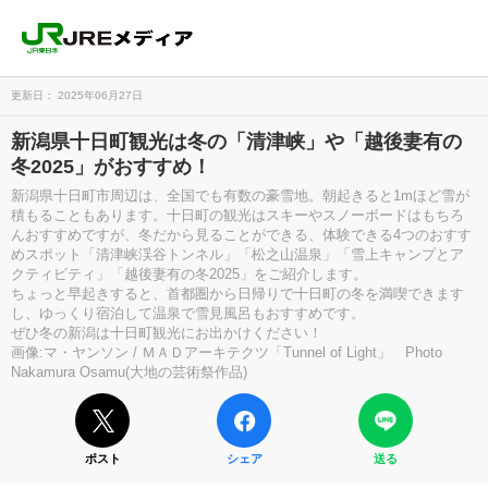
更新日： 2025年06月27日
新潟県十日町観光は冬の「清津峡」や「越後妻有の
冬2025」がおすすめ！
新潟県十日町市周辺は、全国でも有数の豪雪地。朝起きると1mほど雪が
積もることもあります。十日町の観光はスキーやスノーボードはもちろ
んおすすめですが、冬だから見ることができる、体験できる4つのおすす
めスポット「清津峡渓谷トンネル」「松之山温泉」「雪上キャンプとア
クティビティ」「越後妻有の冬2025」をご紹介します。
ちょっと早起きすると、首都圏から日帰りで十日町の冬を満喫できます
し、ゆっくり宿泊して温泉で雪見風呂もおすすめです。
ぜひ冬の新潟は十日町観光にお出かけください！
画像:マ・ヤンソン / ＭＡＤアーキテクツ「Tunnel of Light」 Photo
Nakamura Osamu(大地の芸術祭作品)
ポスト
シェア
送る