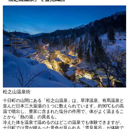
松之山温泉街
十日町の山間にある「松之山温泉」は、草津温泉、有馬温泉と
並んだ日本三大薬湯の１つに数えられています。約90℃もの高
温で噴出し、豊富に含まれた塩分の作用で、体がよく温まるこ
とから「熱の湯」の異名も。
冷えた体を温泉で温めるのはどこの温泉でも体験できますが、
十日町では雪が積もった景色が見られる「雪見風呂」が体験で