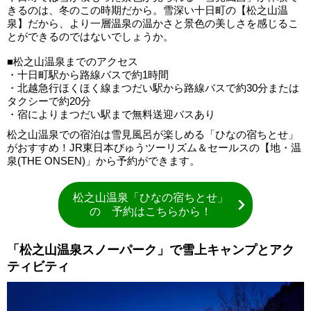
きるのは、冬のこの時期だから。雪深い十日町の【松之山温
泉】だから、より一層温泉の温かさと景色の美しさを感じるこ
とができるのではないでしょうか。
■松之山温泉までのアクセス
・十日町駅から路線バスで約1時間
・北越急行ほくほく線まつだい駅から路線バスで約30分または
タクシーで約20分
・宿によりまつだい駅まで無料送迎バスあり
松之山温泉での宿泊は雪見風呂が楽しめる「ひなの宿ちとせ」
がおすすめ！JR東日本びゅうツーリズム＆セールスの【地・温
泉(THE ONSEN)」から予約ができます。
松之山温泉「ひなの宿ちとせ」
の 予約はこちらから！
「松之山温泉スノーパーク」で雪上キャンプとアク
ティビティ