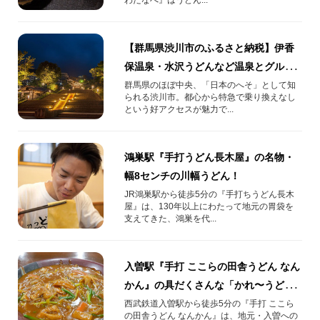
【群馬県渋川市のふるさと納税】伊香
保温泉・水沢うどんなど温泉とグルメ
のまちを満喫する返礼品7選
群馬県のほぼ中央、「日本のへそ」として知
られる渋川市。都心から特急で乗り換えなし
という好アクセスが魅力で...
鴻巣駅『手打うどん長木屋』の名物・
幅8センチの川幅うどん！
JR鴻巣駅から徒歩5分の『手打ちうどん長木
屋』は、130年以上にわたって地元の胃袋を
支えてきた、鴻巣を代...
入曽駅『手打 ここらの田舎うどん なん
かん』の具だくさんな「かれ〜うど
ん」！
西武鉄道入曽駅から徒歩5分の『手打 ここら
の田舎うどん なんかん』は、地元・入曽への