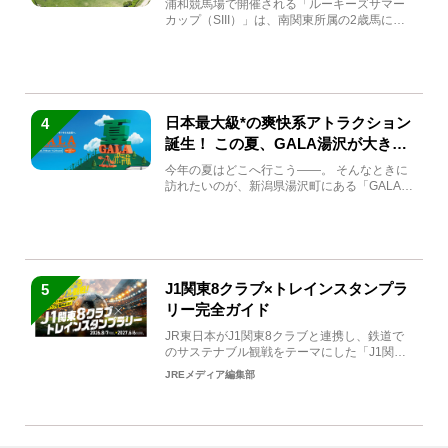
浦和競馬場で開催される「ルーキーズサマー
カップ（SIII）」は、南関東所属の2歳馬によ
る注目の重賞競走（...
日本最大級*の爽快系アトラクション
4
誕生！ この夏、GALA湯沢が大きく
生まれ変わる
今年の夏はどこへ行こう――。 そんなときに
訪れたいのが、新潟県湯沢町にある「GALA湯
沢」。2026年...
J1関東8クラブ×トレインスタンプラ
5
リー完全ガイド
JR東日本がJ1関東8クラブと連携し、鉄道で
のサステナブル観戦をテーマにした「J1関東8
クラブ×トレイン...
JREメディア編集部