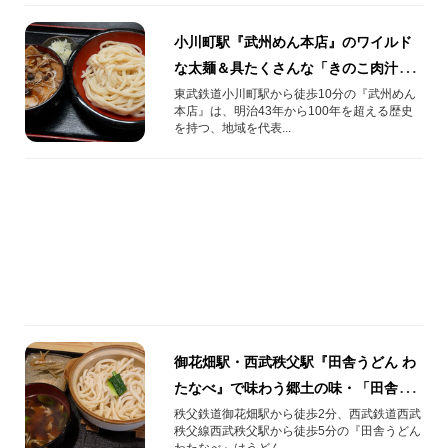
小川町駅『武州めん本店』のワイルド
な太麺＆具たくさんな「きのこ肉汁う
どん」！
東武鉄道小川町駅から徒歩10分の『武州めん
本店』は、明治43年から100年を超える歴史
を持つ、地域を代表...
御花畑駅・西武秩父駅『田舎うどん わ
たなべ』で味わう郷土の味・「田舎う
どん」！
秩父鉄道御花畑駅から徒歩2分、西武鉄道西武
秩父線西武秩父駅から徒歩5分の『田舎うどん
わたなべ』はうどん...