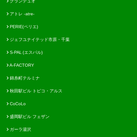
グランデュオ
アトレ -atre-
PERIE(ペリエ)
ジェフユナイテッド市原・千葉
S-PAL (エスパル)
A-FACTORY
錦糸町テルミナ
秋田駅ビル トピコ・アルス
CoCoLo
盛岡駅ビル フェザン
ガーラ湯沢