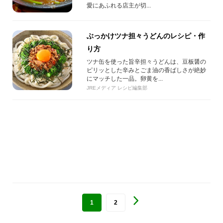
愛にあふれる店主が切...
ぶっかけツナ担々うどんのレシピ・作
り方
ツナ缶を使った旨辛担々うどんは、豆板醤の
ピリッとした辛みとごま油の香ばしさが絶妙
にマッチした一品。卵黄を...
JREメディア レシピ編集部
1
2