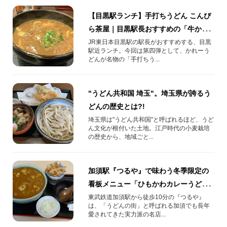
【目黒駅ランチ】手打ちうどん こんぴ
ら茶屋｜目黒駅長おすすめの「牛かれ
ーうどん」
JR東日本目黒駅の駅長がおすすめする、目黒
駅近ランチ。今回は第四弾として、かれーう
どんが名物の「手打ちう...
"うどん共和国 埼玉"。埼玉県が誇るう
どんの歴史とは?!
埼玉県は"うどん共和国"と呼ばれるほど、うど
ん文化が根付いた土地。江戸時代の小麦栽培
の歴史から、地域ごと...
加須駅『つるや』で味わう冬季限定の
看板メニュー「ひもかわカレーうど
ん」！
東武鉄道加須駅から徒歩10分の『つるや』
は、「うどんの街」と呼ばれる加須でも長年
愛されてきた実力派の名店...