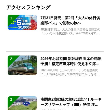
アクセスランキング
7月31日発売！第2回「大人の休日倶
1
楽部パス」で初秋の旅へ
JR東日本では、大人の休日倶楽部会員限定の
「大人の休日倶楽部パス」を2026年7月31日
(金)～9月7日...
2026年お盆期間 新幹線自由席の混雑
2
予測！指定席満席時に使える立席特
急券も解説
2026年8月8日(土)～8月16日(日)のお盆期間
に、新幹線を利用して帰省やおでかけを考え
ている方もい...
南関東2歳戦線の主役は誰だ！ルーキ
3
ーズサマーカップ（SIII）開催 注目
馬と見どころをチェック