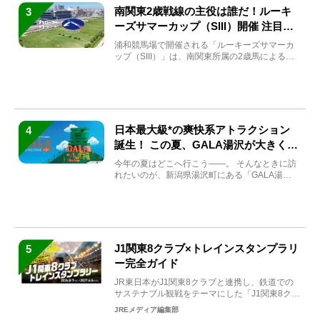
南関東2歳戦線の主役は誰だ！ルーキ
3
ーズサマーカップ（SIII）開催 注目馬
と見どころをチェック
浦和競馬場で開催される「ルーキーズサマーカ
ップ（SIII）」は、南関東所属の2歳馬による注
目の重賞競走（...
日本最大級*の爽快系アトラクション
4
誕生！ この夏、GALA湯沢が大きく生
まれ変わる
今年の夏はどこへ行こう――。 そんなときに訪
れたいのが、新潟県湯沢町にある「GALA湯
沢」。2026年...
J1関東8クラブ×トレインスタンプラリ
5
ー完全ガイド
JR東日本がJ1関東8クラブと連携し、鉄道での
サステナブル観戦をテーマにした「J1関東8クラ
ブ×トレイン...
JREメディア編集部