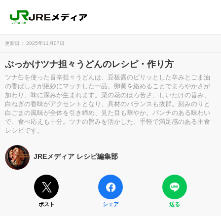
更新日： 2025年11月07日
ぶっかけツナ担々うどんのレシピ・作り方
ツナ缶を使った旨辛担々うどんは、豆板醤のピリッとした辛みとごま油
の香ばしさが絶妙にマッチした一品。卵黄を絡めることでまろやかさが
加わり、味に深みが生まれます。菜の花のほろ苦さ、しいたけの旨み、
白ねぎの香味がアクセントとなり、具材のバランスも抜群。刻みのりと
白ごまの風味が全体を引き締め、見た目も華やか。パンチのある味わい
で、食べ応えも十分。ツナの旨みを活かした、手軽で満足感のある主食
レシピです。
JREメディア レシピ編集部
ポスト
シェア
送る