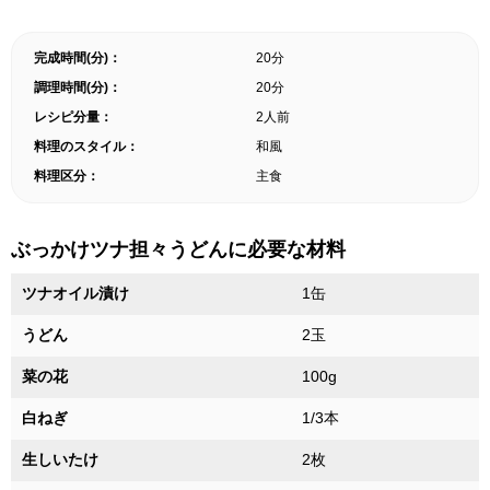
完成時間(分)：
20分
調理時間(分)：
20分
レシピ分量：
2人前
料理のスタイル：
和風
料理区分：
主食
ぶっかけツナ担々うどんに必要な材料
ツナオイル漬け
1缶
うどん
2玉
菜の花
100g
白ねぎ
1/3本
生しいたけ
2枚