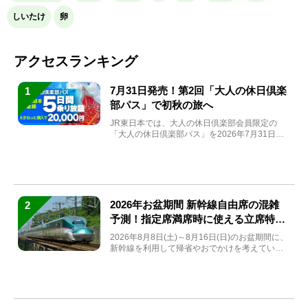
しいたけ
卵
アクセスランキング
7月31日発売！第2回「大人の休日倶楽
1
部パス」で初秋の旅へ
JR東日本では、大人の休日倶楽部会員限定の
「大人の休日倶楽部パス」を2026年7月31日
(金)～9月7日...
2026年お盆期間 新幹線自由席の混雑
2
予測！指定席満席時に使える立席特急
券も解説
2026年8月8日(土)～8月16日(日)のお盆期間に、
新幹線を利用して帰省やおでかけを考えている
方もい...