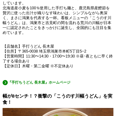
しています。
北海道産小麦を100％使用した手打ち麺と、鹿児島県産鰹節を
贅沢に使った出汁が織りなす味わいは、シンプルながら奥深
く、まさに鴻巣を代表する一杯。看板メニューの「こうのす川
幅うどん」は、鴻巣市と吉見町の間を流れる荒川の川幅が日本
一に認定されたことをきっかけに誕生し、全国的にも注目を集
めています。
【店舗名】手打うどん 長木屋
【住所】〒365-0038 埼玉県鴻巣市本町5丁目5−2
【営業時間】11:30〜14:30・17:00〜19:30 ※昼･夜ともに早く終
了する場合あり
【定休日】木曜・第二金曜 ※不定休あり
『手打ちうどん 長木屋』ホームページ
幅が8センチ！？衝撃の「こうのす川幅うどん」を実
食！