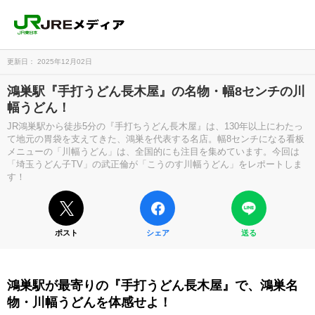
更新日： 2025年12月02日
鴻巣駅『手打うどん長木屋』の名物・幅8センチの川
幅うどん！
JR鴻巣駅から徒歩5分の『手打ちうどん長木屋』は、130年以上にわたっ
て地元の胃袋を支えてきた、鴻巣を代表する名店。幅8センチになる看板
メニューの「川幅うどん」は、全国的にも注目を集めています。今回は
「埼玉うどん子TV」の武正倫が「こうのす川幅うどん」をレポートしま
す！
ポスト
シェア
送る
鴻巣駅が最寄りの『手打うどん長木屋』で、鴻巣名
物・川幅うどんを体感せよ！