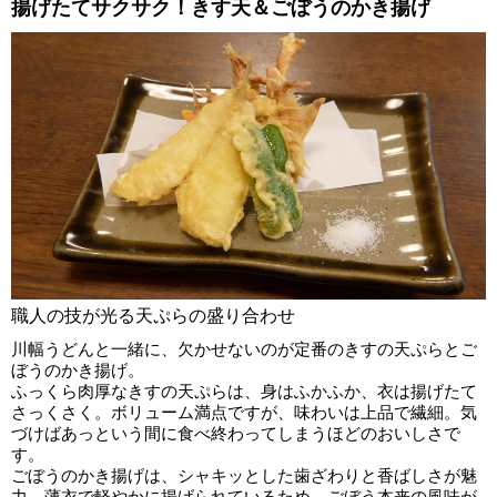
揚げたてサクサク！きす天＆ごぼうのかき揚げ
職人の技が光る天ぷらの盛り合わせ
川幅うどんと一緒に、欠かせないのが定番のきすの天ぷらとご
ぼうのかき揚げ。
ふっくら肉厚なきすの天ぷらは、身はふかふか、衣は揚げたて
さっくさく。ボリューム満点ですが、味わいは上品で繊細。気
づけばあっという間に食べ終わってしまうほどのおいしさで
す。
ごぼうのかき揚げは、シャキッとした歯ざわりと香ばしさが魅
力。薄衣で軽やかに揚げられているため、ごぼう本来の風味が