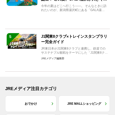
まれ変わる
今年の夏はどこへ行こう――。 そんなときに訪
れたいのが、新潟県湯沢町にある「GALA湯
沢」。2026年...
J1関東8クラブ×トレインスタンプラリ
5
ー完全ガイド
JR東日本がJ1関東8クラブと連携し、鉄道での
サステナブル観戦をテーマにした「J1関東8クラ
ブ×トレイン...
JREメディア編集部
JREメディア注目カテゴリ
おでかけ
JRE MALLショッピング