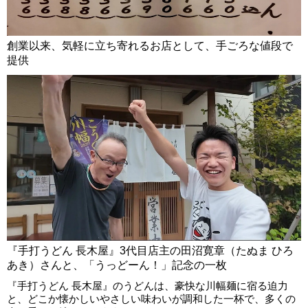
創業以来、気軽に立ち寄れるお店として、手ごろな値段で
提供
『手打うどん 長木屋』3代目店主の田沼寛章（たぬま ひろ
あき）さんと、「うっどーん！」記念の一枚
『手打うどん 長木屋』のうどんは、豪快な川幅麺に宿る迫力
と、どこか懐かしいやさしい味わいが調和した一杯で、多くの