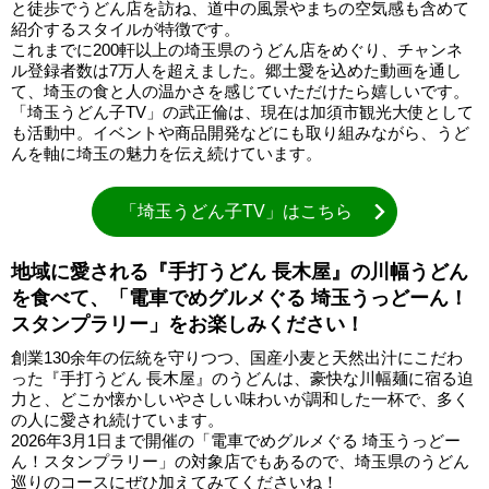
と徒歩でうどん店を訪ね、道中の風景やまちの空気感も含めて
紹介するスタイルが特徴です。
これまでに200軒以上の埼玉県のうどん店をめぐり、チャンネ
ル登録者数は7万人を超えました。郷土愛を込めた動画を通し
て、埼玉の食と人の温かさを感じていただけたら嬉しいです。
「埼玉うどん子TV」の武正倫は、現在は加須市観光大使として
も活動中。イベントや商品開発などにも取り組みながら、うど
んを軸に埼玉の魅力を伝え続けています。
「埼玉うどん子TV」はこちら
地域に愛される『手打うどん 長木屋』の川幅うどん
を食べて、「電車でめグルメぐる 埼玉うっどーん！
スタンプラリー」をお楽しみください！
創業130余年の伝統を守りつつ、国産小麦と天然出汁にこだわ
った『手打うどん 長木屋』のうどんは、豪快な川幅麺に宿る迫
力と、どこか懐かしいやさしい味わいが調和した一杯で、多く
の人に愛され続けています。
2026年3月1日まで開催の「電車でめグルメぐる 埼玉うっどー
ん！スタンプラリー」の対象店でもあるので、埼玉県のうどん
巡りのコースにぜひ加えてみてくださいね！