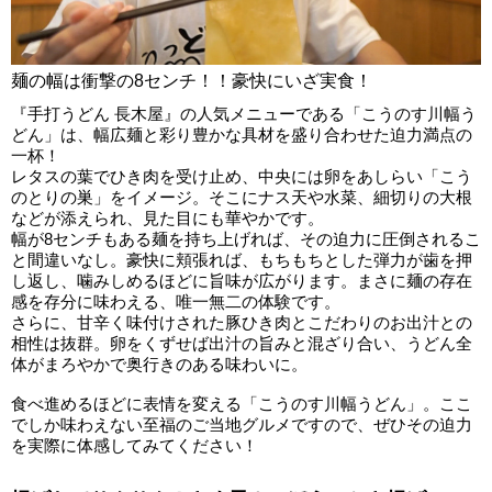
麺の幅は衝撃の8センチ！！豪快にいざ実食！
『手打うどん 長木屋』の人気メニューである「こうのす川幅う
どん」は、幅広麺と彩り豊かな具材を盛り合わせた迫力満点の
一杯！
レタスの葉でひき肉を受け止め、中央には卵をあしらい「こう
のとりの巣」をイメージ。そこにナス天や水菜、細切りの大根
などが添えられ、見た目にも華やかです。
幅が8センチもある麺を持ち上げれば、その迫力に圧倒されるこ
と間違いなし。豪快に頬張れば、もちもちとした弾力が歯を押
し返し、噛みしめるほどに旨味が広がります。まさに麺の存在
感を存分に味わえる、唯一無二の体験です。
さらに、甘辛く味付けされた豚ひき肉とこだわりのお出汁との
相性は抜群。卵をくずせば出汁の旨みと混ざり合い、うどん全
体がまろやかで奥行きのある味わいに。
食べ進めるほどに表情を変える「こうのす川幅うどん」。ここ
でしか味わえない至福のご当地グルメですので、ぜひその迫力
を実際に体感してみてください！