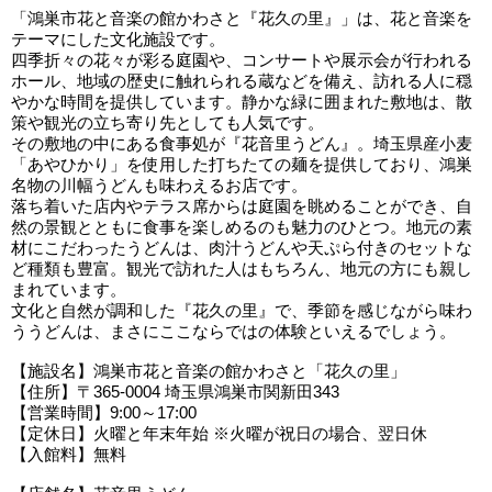
「鴻巣市花と音楽の館かわさと『花久の里』」は、花と音楽を
テーマにした文化施設です。
四季折々の花々が彩る庭園や、コンサートや展示会が行われる
ホール、地域の歴史に触れられる蔵などを備え、訪れる人に穏
やかな時間を提供しています。静かな緑に囲まれた敷地は、散
策や観光の立ち寄り先としても人気です。
その敷地の中にある食事処が『花音里うどん』。埼玉県産小麦
「あやひかり」を使用した打ちたての麺を提供しており、鴻巣
名物の川幅うどんも味わえるお店です。
落ち着いた店内やテラス席からは庭園を眺めることができ、自
然の景観とともに食事を楽しめるのも魅力のひとつ。地元の素
材にこだわったうどんは、肉汁うどんや天ぷら付きのセットな
ど種類も豊富。観光で訪れた人はもちろん、地元の方にも親し
まれています。
文化と自然が調和した『花久の里』で、季節を感じながら味わ
ううどんは、まさにここならではの体験といえるでしょう。
【施設名】鴻巣市花と音楽の館かわさと「花久の里」
【住所】〒365-0004 埼玉県鴻巣市関新田343
【営業時間】9:00～17:00
【定休日】火曜と年末年始 ※火曜が祝日の場合、翌日休
【入館料】無料