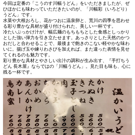
今回は定番の「こうのす川幅うどん」をいただきましたが、ぜ
ひほかにも味わっていただきたいのが、「川幅彩（いろどり）
うどん」です。
水菜や大根おろし、花かつおに温泉卵と、荒川の四季を思わせ
る彩り豊かな具材が盛り付けられた、美しい一杯です。
冷たいぶっかけ汁が、幅広麺のもちもちとした食感としっかり
とした強い弾力を引き立たせます。あっさりとした天然のかつ
おだしと合わせることで、最後まで飽きのこない軽やかな味わ
いに。揚げ玉や練りわさびを加えれば、また違った表情を見せ
てくれるのも魅力です。
彩り豊かな具材とやさしい出汁の調和が生み出す、『手打ちう
どん 長木屋』ならではの「川幅うどん」。見た目も味も、心に
残る一杯です。