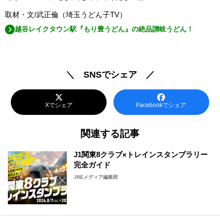
取材・文/武正倫（埼玉うどん子TV）
越谷レイクタウン駅『もり豊うどん』の絶品讃岐うどん！
＼ SNSでシェア ／
Xでシェア
Facebookでシェア
関連する記事
J1関東8クラブ×トレインスタンプラリー
完全ガイド
JREメディア編集部