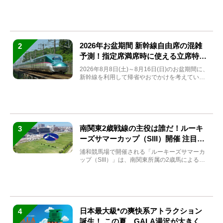
(金)～9月7日...
2026年お盆期間 新幹線自由席の混雑
2
予測！指定席満席時に使える立席特急
券も解説
2026年8月8日(土)～8月16日(日)のお盆期間に、
新幹線を利用して帰省やおでかけを考えている
方もい...
南関東2歳戦線の主役は誰だ！ルーキ
3
ーズサマーカップ（SIII）開催 注目馬
と見どころをチェック
浦和競馬場で開催される「ルーキーズサマーカ
ップ（SIII）」は、南関東所属の2歳馬による注
目の重賞競走（...
日本最大級*の爽快系アトラクション
4
誕生！ この夏、GALA湯沢が大きく生