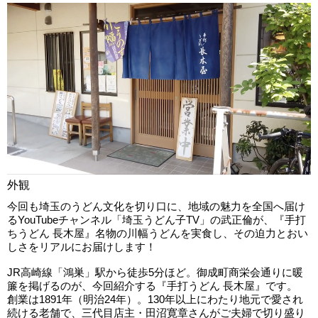
外観
今回も埼玉のうどん文化を切り口に、地域の魅力を全国へ届け
るYouTubeチャンネル「埼玉うどん子TV」の武正倫が、『手打
ちうどん 長木屋』名物の川幅うどんを実食し、その迫力とおい
しさをリアルにお届けします！
JR高崎線「鴻巣」駅から徒歩5分ほど。御成町商栄会通りに暖
簾を掲げるのが、今回紹介する『手打うどん 長木屋』です。
創業は1891年（明治24年）。130年以上にわたり地元で愛され
続ける老舗で、三代目店主・田沼寛章さんがご夫婦で切り盛り