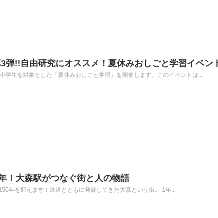
第3弾!!自由研究にオススメ！夏休みおしごと学習イベン
、小学生を対象とした「夏休みおしごと学習」を開催します。このイベントは...
0年！大森駅がつなぐ街と人の物語
150年を迎えます！鉄道とともに発展してきた大森という街。 1年...