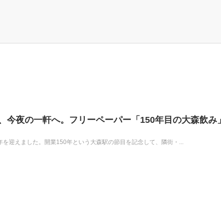
ら、今夜の一軒へ。フリーペーパー「150年目の大森飲み
50年を迎えました。開業150年という大森駅の節目を記念して、隣街・...