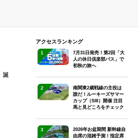
アクセスランキング
7月31日発売！第2回「大
1
人の休日倶楽部パス」で
初秋の旅へ
」誕
南関東2歳戦線の主役は
2
誰だ！ルーキーズサマー
カップ（SIII）開催 注目
馬と見どころをチェック
2026年お盆期間 新幹線自
3
由席の混雑予測！指定席