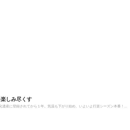
を楽しみ尽くす
遺産に登録されてから１年。気温も下がり始め、いよいよ行楽シーズン本番！...