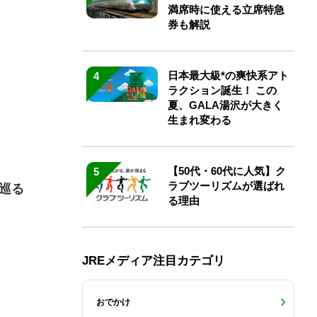
満席時に使える立席特急
券も解説
日本最大級*の爽快系アト
4
ラクション誕生！ この
夏、GALA湯沢が大きく
生まれ変わる
【50代・60代に人気】ク
5
ラブツーリズムが選ばれ
巡る
る理由
JREメディア注目カテゴリ
おでかけ