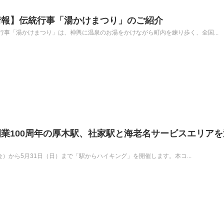
情報】伝統行事「湯かけまつり」のご紹介
事「湯かけまつり」は、神輿に温泉のお湯をかけながら町内を練り歩く、全国...
業100周年の厚木駅、社家駅と海老名サービスエリアを
（金）から5月31日（日）まで「駅からハイキング」を開催します。本コ...