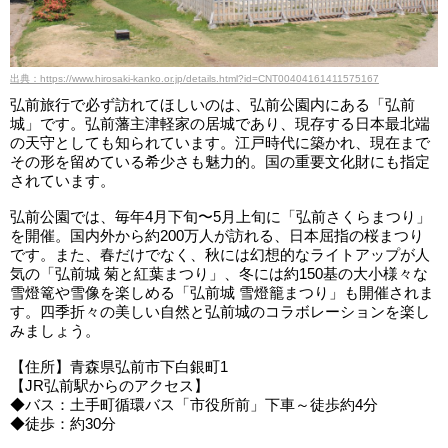
出典：https://www.hirosaki-kanko.or.jp/details.html?id=CNT00404161411575167
弘前旅行で必ず訪れてほしいのは、弘前公園内にある「弘前
城」です。弘前藩主津軽家の居城であり、現存する日本最北端
の天守としても知られています。江戸時代に築かれ、現在まで
その形を留めている希少さも魅力的。国の重要文化財にも指定
されています。
弘前公園では、毎年4月下旬〜5月上旬に「弘前さくらまつり」
を開催。国内外から約200万人が訪れる、日本屈指の桜まつり
です。また、春だけでなく、秋には幻想的なライトアップが人
気の「弘前城 菊と紅葉まつり」、冬には約150基の大小様々な
雪燈篭や雪像を楽しめる「弘前城 雪燈籠まつり」も開催されま
す。四季折々の美しい自然と弘前城のコラボレーションを楽し
みましょう。
【住所】青森県弘前市下白銀町1
【JR弘前駅からのアクセス】
◆バス：土手町循環バス「市役所前」下車～徒歩約4分
◆徒歩：約30分