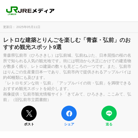
更新日： 2025年05月11日
レトロな建築とりんごを楽しむ「青森・弘前」のお
すすめ観光スポット9選
青森県弘前市（ひろさきし）は弘前城、弘前ねぷた、日本屈指の桜の名
所で知られる人気の観光地です。街には明治から大正にかけての建造物
が数多く残り、レトロ建築の数々も見どころの一つです。また、弘前市
はりんごの生産量日本一であり、弘前市内で提供されるアップルパイは
約40種類にも及びます。
「レトロモダンな街・弘前」「アップルパイの街・弘前」を満喫できる
おすすめ観光スポットを紹介します。
画像提供：弘前市観光情報サイト「きてみて、ひろさき。ここみて、弘
前」（旧弘前市立図書館）
ポスト
シェア
送る