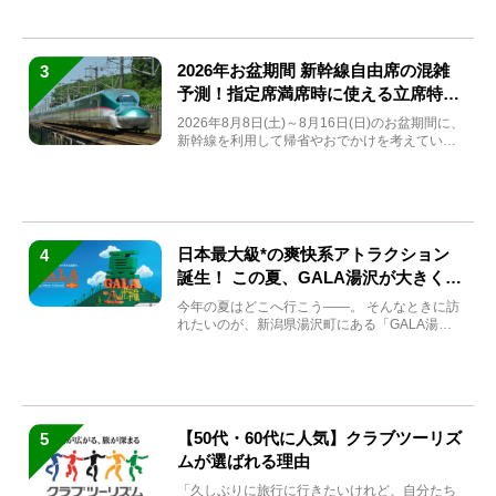
2026年お盆期間 新幹線自由席の混雑
3
予測！指定席満席時に使える立席特急
券も解説
2026年8月8日(土)～8月16日(日)のお盆期間に、
新幹線を利用して帰省やおでかけを考えている
方もい...
日本最大級*の爽快系アトラクション
4
誕生！ この夏、GALA湯沢が大きく生
まれ変わる
今年の夏はどこへ行こう――。 そんなときに訪
れたいのが、新潟県湯沢町にある「GALA湯
沢」。2026年...
【50代・60代に人気】クラブツーリズ
5
ムが選ばれる理由
「久しぶりに旅行に行きたいけれど、自分たち