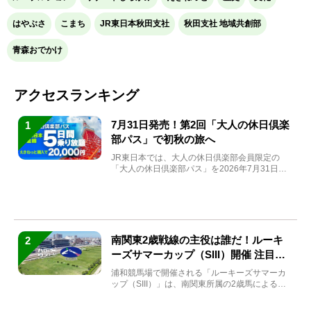
はやぶさ
こまち
JR東日本秋田支社
秋田支社 地域共創部
青森おでかけ
アクセスランキング
7月31日発売！第2回「大人の休日倶楽
1
部パス」で初秋の旅へ
JR東日本では、大人の休日倶楽部会員限定の
「大人の休日倶楽部パス」を2026年7月31日
(金)～9月7日...
南関東2歳戦線の主役は誰だ！ルーキ
2
ーズサマーカップ（SIII）開催 注目馬
と見どころをチェック
浦和競馬場で開催される「ルーキーズサマーカ
ップ（SIII）」は、南関東所属の2歳馬による注
目の重賞競走（...