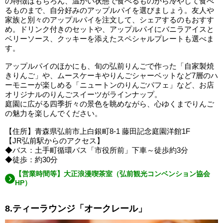
の特徴はもちろん、温かい状態で食べるものから冷やして食べ
るものまで、自分好みのアップルパイを選びましょう。友人や
家族と別々のアップルパイを注文して、シェアするのもおすす
め。ドリンク付きのセットや、アップルパイにバニラアイスと
ベリーソース、クッキーを添えたスペシャルプレートも選べま
す。
アップルパイのほかにも、旬の弘前りんごで作った「自家製焼
きりんご」や、ムースケーキやりんごシャーベットなど7層のハ
ーモニーが楽しめる「ニュートンのりんごパフェ」など、お店
オリジナルのりんごスイーツがラインナップ。
庭園に広がる四季折々の景色を眺めながら、心ゆくまでりんご
の魅力を楽しんでください。
【住所】青森県弘前市上白銀町8-1 藤田記念庭園洋館1F
【JR弘前駅からのアクセス】
◆バス：土手町循環バス「市役所前」下車～徒歩約3分
◆徒歩：約30分
【営業時間等】大正浪漫喫茶室（弘前観光コンベンション協会
HP）
8.ティーラウンジ「オークレール」