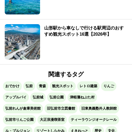
山形駅から車なしで行ける駅周辺のおす
すめ観光スポット16選【2026年】
関連するタグ
おでかけ
弘前
青森
観光スポット
レトロ建築
りんご
アップルパイ
弘前城
弘前公園
津軽藩ねぷた村
弘前れんが倉庫美術館
旧弘前市立図書館
旧東奥義塾外人教師館
弘前市りんご公園
大正浪漫喫茶室
ティーラウンジオークレール
ル・ブルジョン
リゾートしらかみ
えきねっと
歴史
文化