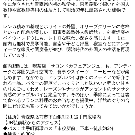
年に創立された青森県内初の私学校。東奥義塾で招いた外国人
教師や宣教師専用の住居として明治33年に建築された建物で
す。
レンガ積みの基礎とホワイトの外壁、オリーブグリーンの窓枠
といった配色が美しい「旧東奥義塾外人教師館」。外壁煙突や
ベイウィンドウにも、レトロな味わい深さを感じます。また、
館内も無料で見学可能。書斎や子ども部屋、寝室などにアンテ
ィークな家具や調度品が並び、明治時代の外国人の生活を再現
しています。
館内1階には、喫茶店「サロンドカフェアンジュ」も。アンティ
ークな雰囲気漂う空間で、食事やスイーツ、コーヒーなどが楽
しめます。なかでも、アップルパイは多くのメディアで紹介さ
れる一品。バターの濃厚でこっくりとした味わいと程よい甘さ
のりんごにくわえ、レーズンやナッツがアクセントのサクサク
食感のアップルパイは絶品です。そのほか、季節によっては箸
で食べるフランス料理のお弁当なども提供中。洋館めぐりの合
間にぜひ立ち寄ってみてはいかがでしょうか。
【住所】青森県弘前市下白銀町2-1 追手門広場内
【JR弘前駅からのアクセス】
◆バス：土手町循環バス「市役所前」下車～徒歩約3分
◆徒歩：約30分