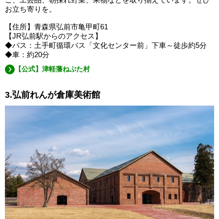
お立ち寄りを。
【住所】青森県弘前市亀甲町61
【JR弘前駅からのアクセス】
◆バス：土手町循環バス「文化センター前」下車～徒歩約5分
◆車：約20分
【公式】津軽藩ねぷた村
3.弘前れんが倉庫美術館