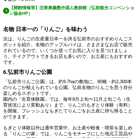
【開館情報等】旧東奥義塾外国人教師館（弘前観光コンベンショ
ン協会HP）
名物 日本一の「りんご」を味わう
次は、りんごの生産量日本一を誇る弘前市のおすすめりんごス
ポットを紹介。名物のアップルパイは、さまざまなお店で販売
されているので、いくつか巡ってお気に入りを見つけましょ
う。テイクアウトできるお店も多いので、お土産にもおすすめ
です。
6.弘前市りんご公園
「弘前市りんご公園」は、約9.7haの敷地に、80種・約2,300本
のりんごが植えられている公園。弘前名物のりんごを思う存分
楽しめるスポットです。
園内の「生育体験園」では、毎年8月上旬〜11月上旬ごろ（生
育状況により変動あり）まで、りんごのもぎとり体験（有料）
を開催。フレッシュなもぎたてりんごをお土産に持ち帰ること
ができます。
もぎとり体験以外は通年営業中。お土産や軽食・喫茶を楽しめ
る「りんごの家」では、りんごをモチーフにした地元工芸品や