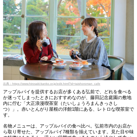
出典：https://www.hirosaki-kanko.or.jp/edit.html?id=taishoroman_cafe
アップルパイを提供するお店が多くある弘前で、どれを食べる
か迷ってしまったときにおすすめなのが、藤田記念庭園の敷地
内に佇む「大正浪漫喫茶室（たいしょうろまんきっさし
つ）」。赤いとんがり屋根の洋館1階にある、レトロな喫茶室で
す。
名物メニューは、アップルパイの食べ比べ。弘前市内のお店か
ら取り寄せた、アップルパイ7種類を揃えています。見た目や味