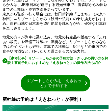
らかみは、JR東日本が運行する観光列車で、青森駅から秋田駅
までの五能線・奥羽本線を走っています。
東京から弘前へ行く場合には、秋田新幹線「こまち」（東京〜
秋田）→リゾートしらかみ（秋田〜弘前）の乗り換えがおすす
め。白神山地や日本海を望む絶景を眺めながら、優雅な列車旅
を楽しみましょう。
地元の方々が列車に乗り込み、地元の特産品を販売する「ふれ
あい販売」や津軽三味線の生演奏など、リゾートしらかみなら
ではのイベントも好評。電車での移動は、駅弁などの車内での
食事やお酒など、ゆったりと過ごせるのが魅力的。
【参考記事】リゾートしらかみの予約方法・きっぷの買い方を解
説！事前予約におすすめな「えきねっと」の操作方法も紹介
リゾートしらかみを「えきねっ
と」で予約する
新幹線の予約は「えきねっと」が便利！