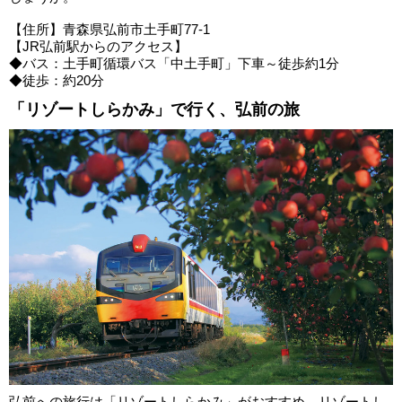
【住所】青森県弘前市土手町77-1
【JR弘前駅からのアクセス】
◆バス：土手町循環バス「中土手町」下車～徒歩約1分
◆徒歩：約20分
「リゾートしらかみ」で行く、弘前の旅
弘前への旅行は「リゾートしらかみ」がおすすめ。リゾートし