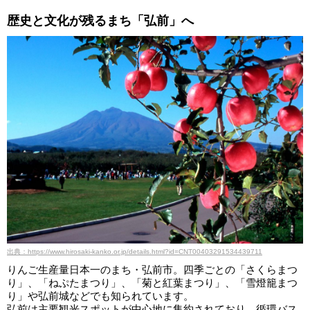
歴史と文化が残るまち「弘前」へ
出典：https://www.hirosaki-kanko.or.jp/details.html?id=CNT00403291534439711
りんご生産量日本一のまち・弘前市。四季ごとの「さくらまつ
り」、「ねぷたまつり」、「菊と紅葉まつり」、「雪燈籠まつ
り」や弘前城などでも知られています。
弘前は主要観光スポットが中心地に集約されており、循環バス