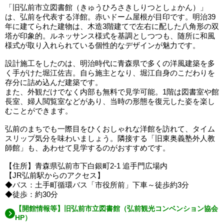
「旧弘前市立図書館（きゅうひろさきしりつとしょかん）」
は、弘前を代表する洋館。赤いドーム屋根が目印です。明治39
年に建てられた建物は、木造3階建てで左右に配した八角形の双
塔が印象的。ルネッサンス様式を基調としつつも、随所に和風
様式が取り入れられている個性的なデザインが魅力です。
設計施工をしたのは、明治時代に青森県で多くの洋風建築を多
く手がけた堀江佐吉。自ら施主となり、堀江自身のこだわりを
存分に詰め込んだ建築です。
また、外観だけでなく内部も無料で見学可能。1階は図書室や館
長室、婦人閲覧室などがあり、当時の形態を復元した姿を楽し
むことができます。
弘前のまちでも一際目をひくおしゃれな洋館を訪れて、タイム
スリップ気分を味わいましょう。隣接する「旧東奥義塾外人教
師館」も、あわせて見学するのがおすすめです。
【住所】青森県弘前市下白銀町2-1 追手門広場内
【JR弘前駅からのアクセス】
◆バス：土手町循環バス「市役所前」下車～徒歩約3分
◆徒歩：約30分
【開館情報等】旧弘前市立図書館（弘前観光コンベンション協会
HP）