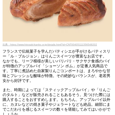
出典：https://www.hirosaki-kanko.or.jp/details.html?id=CNT00405111356548202
フランスで伝統菓子を学んだパティシエが手がけるパティスリ
ー「ル・ブルジョン」はりんごスイーツが豊富なお店です。
なかでも、リーフ模様が美しいパリパリ・サクサク食感のパイ
が特徴のアップルパイ「ショーソン ポム」が定番人気商品で
す。丁寧に煮詰めた自家製りんごコンポートは、まろやかな甘
味とフレッシュな酸味が特徴。その絶妙なバランスが、老若男
女から好評です。
また、時期によっては「スティックアップルパイ」や「りんご
のタルト」などが販売されることもあるそう。見つけた際には
購入することをおすすめします。もちろん、アップルパイ以外
に、カヌレなどの焼き菓子やジェラートなども絶品。細部にま
でこだわりを感じるスイーツの数々を堪能してみてはいかがで
しょうか。