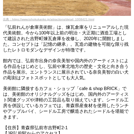
出典：https://www.tohokukanko.jp/attractions/detail_1008421.html
「弘前れんが倉庫美術館」は、煉瓦倉庫をリニューアルした現
代美術館。今から100年以上前の明治・大正期に酒造工場とし
て建設された吉野町煉瓦倉庫を改修し、2020年に開館しまし
た。コンセプトは「記憶の継承」。瓦造の建物を可能な限り残
したレトロモダンなデザインが特徴です。
館内では、弘前市出身の奈良美智や国内外のアーティストによ
る作品をはじめとし、弘前や東北地方の歴史・文化と向き合う
作品を展示。エントランスに展示されている奈良美智の白い犬
の彫刻はフォトスポットとしても大人気。
美術館に隣接するカフェ・ショップ「cafe & shop BRICK」で
は、美術館のオリジナルグッズをはじめ、国内外のアーティス
ト関連グッズや津軽の工芸品も取り揃えています。シードル工
房を併設しているカフェでは、青森県産食材を使用したランチ
やアップルパイ、シードル工房で醸造されたシードルを堪能で
きます。
【住所】青森県弘前市吉野町2-1
【JR弘前駅からのアクセス】