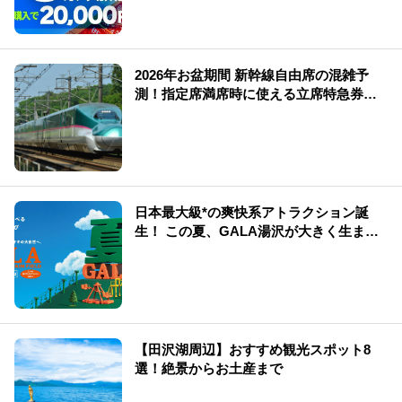
2026年お盆期間 新幹線自由席の混雑予
測！指定席満席時に使える立席特急券も
解説
日本最大級*の爽快系アトラクション誕
生！ この夏、GALA湯沢が大きく生まれ
変わる
【田沢湖周辺】おすすめ観光スポット8
選！絶景からお土産まで