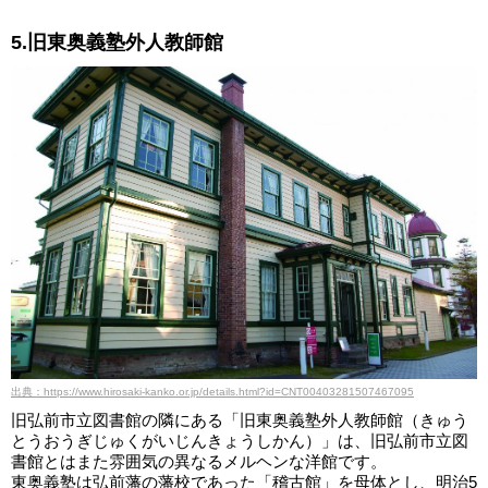
5.旧東奥義塾外人教師館
出典：https://www.hirosaki-kanko.or.jp/details.html?id=CNT00403281507467095
旧弘前市立図書館の隣にある「旧東奥義塾外人教師館（きゅう
とうおうぎじゅくがいじんきょうしかん）」は、旧弘前市立図
書館とはまた雰囲気の異なるメルヘンな洋館です。
東奥義塾は弘前藩の藩校であった「稽古館」を母体とし、明治5