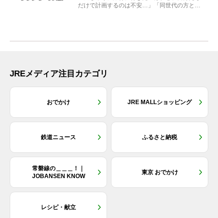
だけで計画するのは不安…」「同世代の方と気
兼ねなく楽しみたい」...
JREメディア注目カテゴリ
おでかけ
JRE MALLショッピング
鉄道ニュース
ふるさと納税
常磐線の＿＿＿！｜
東京 おでかけ
JOBANSEN KNOW
レシピ・献立