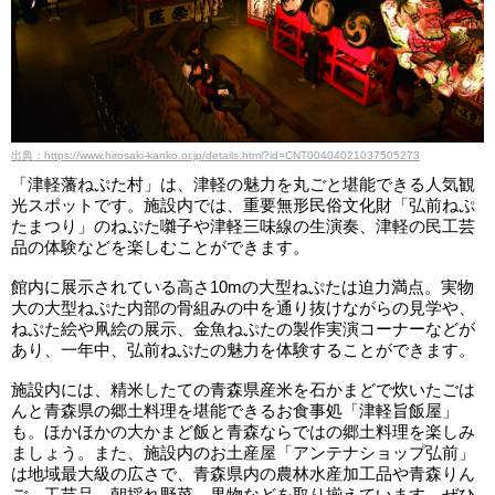
出典：https://www.hirosaki-kanko.or.jp/details.html?id=CNT00404021037505273
「津軽藩ねぷた村」は、津軽の魅力を丸ごと堪能できる人気観
光スポットです。施設内では、重要無形民俗文化財「弘前ねぷ
たまつり」のねぷた囃子や津軽三味線の生演奏、津軽の民工芸
品の体験などを楽しむことができます。
館内に展示されている高さ10mの大型ねぷたは迫力満点。実物
大の大型ねぷた内部の骨組みの中を通り抜けながらの見学や、
ねぷた絵や凧絵の展示、金魚ねぷたの製作実演コーナーなどが
あり、一年中、弘前ねぷたの魅力を体験することができます。
施設内には、精米したての青森県産米を石かまどで炊いたごは
んと青森県の郷土料理を堪能できるお食事処「津軽旨飯屋」
も。ほかほかの大かまど飯と青森ならではの郷土料理を楽しみ
ましょう。また、施設内のお土産屋「アンテナショップ弘前」
は地域最大級の広さで、青森県内の農林水産加工品や青森りん
ご、工芸品、朝採れ野菜、果物などを取り揃えています。ぜひ