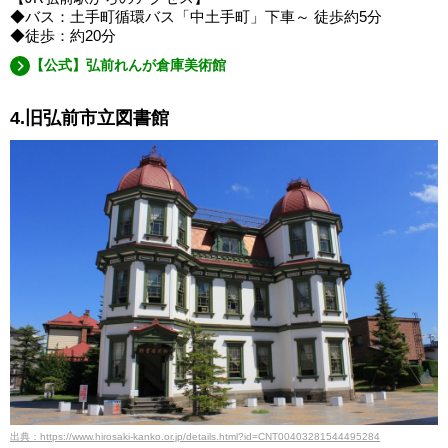
◆バス：土手町循環バス「中土手町」下車～ 徒歩約5分
◆徒歩：約20分
【公式】弘前れんが倉庫美術館
4.旧弘前市立図書館
出典：https://www.hirosaki-kanko.or.jp/details.html?id=CNT00403281544495284