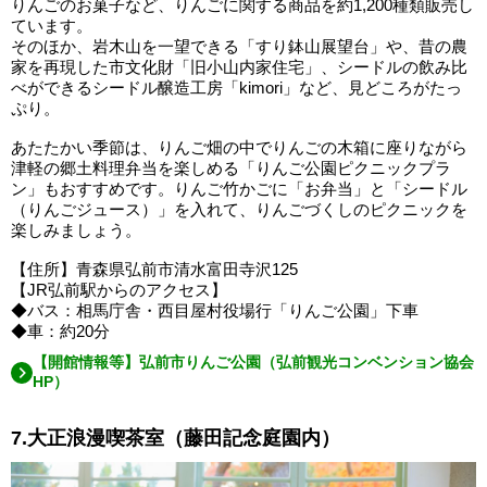
りんごのお菓子など、りんごに関する商品を約1,200種類販売し
ています。
そのほか、岩木山を一望できる「すり鉢山展望台」や、昔の農
家を再現した市文化財「旧小山内家住宅」、シードルの飲み比
べができるシードル醸造工房「kimori」など、見どころがたっ
ぷり。
あたたかい季節は、りんご畑の中でりんごの木箱に座りながら
津軽の郷土料理弁当を楽しめる「りんご公園ピクニックプラ
ン」もおすすめです。りんご竹かごに「お弁当」と「シードル
（りんごジュース）」を入れて、りんごづくしのピクニックを
楽しみましょう。
【住所】青森県弘前市清水富田寺沢125
【JR弘前駅からのアクセス】
◆バス：相馬庁舎・西目屋村役場行「りんご公園」下車
◆車：約20分
【開館情報等】弘前市りんご公園（弘前観光コンベンション協会
HP）
7.大正浪漫喫茶室（藤田記念庭園内）