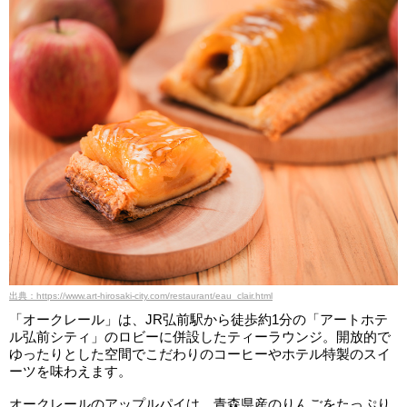
出典：https://www.art-hirosaki-city.com/restaurant/eau_clair.html
「オークレール」は、JR弘前駅から徒歩約1分の「アートホテ
ル弘前シティ」のロビーに併設したティーラウンジ。開放的で
ゆったりとした空間でこだわりのコーヒーやホテル特製のスイ
ーツを味わえます。
オークレールのアップルパイは、青森県産のりんごをたっぷり