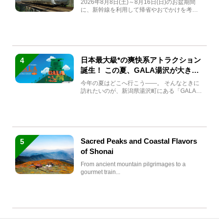
2026年8月8日(土)～8月16日(日)のお盆期間
に、新幹線を利用して帰省やおでかけを考え
ている方もい...
日本最大級*の爽快系アトラクション
4
誕生！ この夏、GALA湯沢が大きく
生まれ変わる
今年の夏はどこへ行こう――。 そんなときに
訪れたいのが、新潟県湯沢町にある「GALA湯
沢」。2026年...
Sacred Peaks and Coastal Flavors
5
of Shonai
From ancient mountain pilgrimages to a
gourmet train...