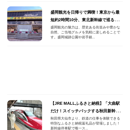
盛岡観光を日帰りで満喫！東京から最
短約2時間10分、東北新幹線で巡る盛岡
駅周辺スポット
盛岡観光の魅力は、歴史ある街並みや豊かな
自然、ご当地グルメを気軽に楽しめることで
す。盛岡城跡公園や岩手銀...
【JRE MALLふるさと納税】「大曲駅
だけ！スイッチバックする秋田新幹線
『こまち号』に合図体験！」
秋田県大仙市より、鉄道の仕事を体験できる
特別なふるさと納税返礼品が登場しました！
新幹線停車駅で唯一ス...