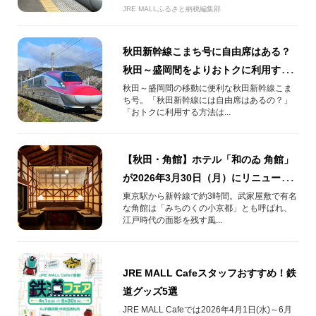
JRE MALLふるさと納税編集部
秋田新幹線こまち号に自由席はある？
秋田～盛岡間をよりおトクに利用する
方法！
秋田～盛岡間の移動に便利な秋田新幹線こま
ち号。「秋田新幹線には自由席はあるの？」
「おトクに利用する方法は...
【秋田・角館】ホテル「和のゐ 角館」
が2026年3月30日（月）にリニューア
ル開業しました！
東京駅から新幹線で約3時間。武家屋敷で有名
な角館は「みちのくの小京都」とも呼ばれ、
江戸時代の面影を残す風...
JRE MALL Cafeスタッフおすすめ！鉄
道グッズ5選
JRE MALL Cafeでは2026年4月1日(水)～6月