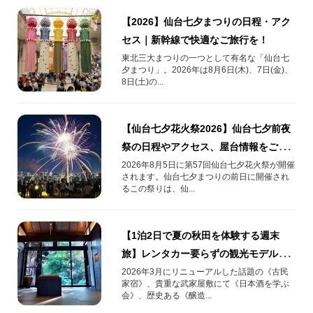
【2026】仙台七夕まつりの日程・アク
セス｜新幹線で快適なご旅行を！
東北三大まつりの一つとして有名な「仙台七
夕まつり」。2026年は8月6日(木)、7日(金)、
8日(土)の...
【仙台七夕花火祭2026】仙台七夕前夜
祭の日程やアクセス、屋台情報をご紹
介
2026年8月5日に第57回仙台七夕花火祭が開催
されます。仙台七夕まつりの前日に開催され
るこの祭りは、仙...
【1泊2日で夏の秋田を体験する週末
旅】レンタカー要らずの観光モデルコ
ースを紹介します
2026年3月にリニューアルした話題の《古民
家宿》、貴重な武家屋敷にて《日本酒を学ぶ
会》、歴史ある《醸造...