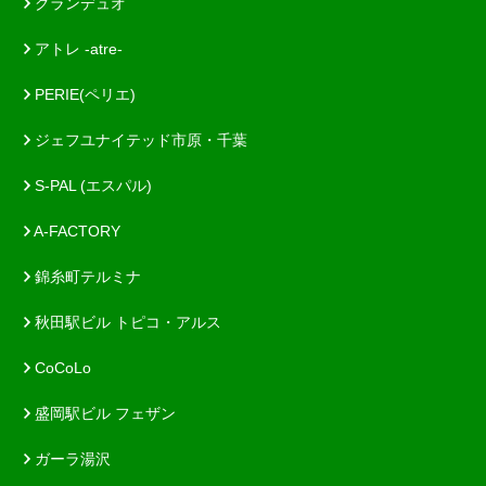
グランデュオ
アトレ -atre-
PERIE(ペリエ)
ジェフユナイテッド市原・千葉
S-PAL (エスパル)
A-FACTORY
錦糸町テルミナ
秋田駅ビル トピコ・アルス
CoCoLo
盛岡駅ビル フェザン
ガーラ湯沢