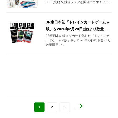
30日(火)まで鉄道フェアを開催中です！フェ...
JR東日本初「トレインカードゲーム α
版」を2026年2月20日(金)より数量限定
発売！
JR東日本の鉄道をカード化した「トレインカ
ードゲーム α版」を、2026年2月20日(金)より
数量限定で...
1
2
3
…