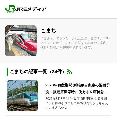
こまち
「こまち」でタグ付けされた記事一覧です。JRE
メディアには「こまち」に関する記事やご案内、
便利な情報が34件掲載されています。
こまちの記事一覧（34件）
2026年お盆期間 新幹線自由席の混雑予
測！指定席満席時に使える立席特急券
も解説
2026年8月8日(土)～8月16日(日)のお盆期間
に、新幹線を利用して帰省やおでかけを考え
ている方もい...