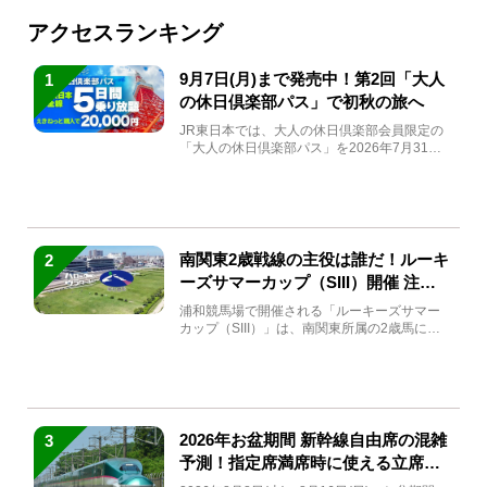
アクセスランキング
9月7日(月)まで発売中！第2回「大人
1
の休日倶楽部パス」で初秋の旅へ
JR東日本では、大人の休日倶楽部会員限定の
「大人の休日倶楽部パス」を2026年7月31日
(金)～9月7日...
南関東2歳戦線の主役は誰だ！ルーキ
2
ーズサマーカップ（SIII）開催 注目
馬と見どころをチェック
浦和競馬場で開催される「ルーキーズサマー
カップ（SIII）」は、南関東所属の2歳馬によ
る注目の重賞競走（...
2026年お盆期間 新幹線自由席の混雑
3
予測！指定席満席時に使える立席特
急券も解説