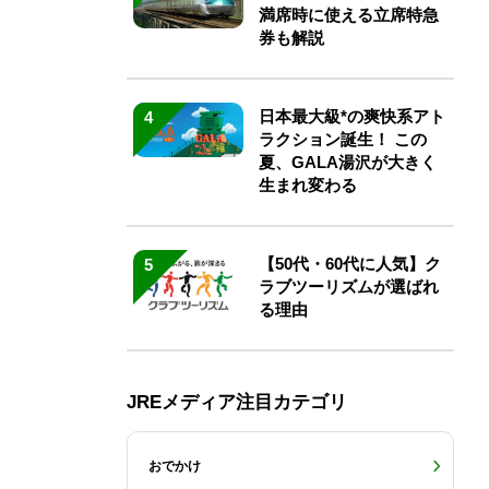
満席時に使える立席特急
券も解説
日本最大級*の爽快系アト
4
ラクション誕生！ この
夏、GALA湯沢が大きく
生まれ変わる
【50代・60代に人気】ク
5
ラブツーリズムが選ばれ
る理由
JREメディア注目カテゴリ
おでかけ