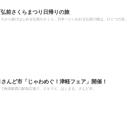
｜弘前さくらまつり日帰りの旅
ろから綻びはじめる弘前のさくら。日本一といわれる弘前の桜は、ひとつの花...
月さんど市「じゃわめぐ！津軽フェア」開催！
15:00まで秋田駅西口駅前広場で、エキマエ、はじまる。さんど市...