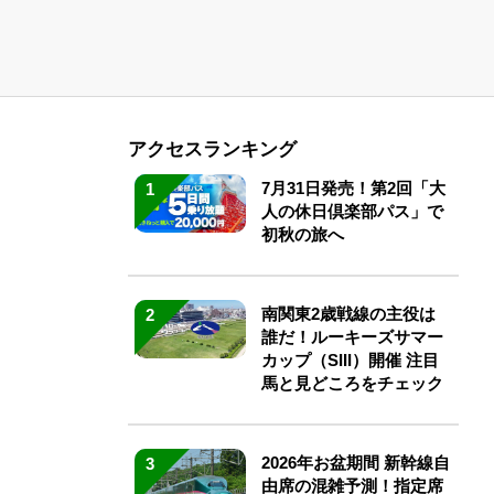
アクセスランキング
7月31日発売！第2回「大
1
人の休日倶楽部パス」で
初秋の旅へ
南関東2歳戦線の主役は
2
誰だ！ルーキーズサマー
カップ（SIII）開催 注目
馬と見どころをチェック
2026年お盆期間 新幹線自
3
由席の混雑予測！指定席