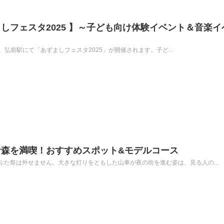
しフェスタ2025 】～子ども向け体験イベント＆音楽イ
15時、弘前駅にて「あずましフェスタ2025」が開催されます。子ど...
青森を満喫！おすすめスポット&モデルコース
た祭は外せません。大きな灯りをともした山車が夜の街を進む姿は、見る人の...