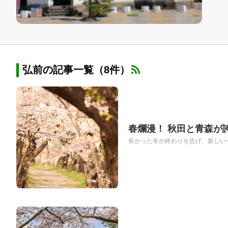
弘前の記事一覧（8件）
春爛漫！ 秋田と青森が
長かった冬が終わりを告げ、新しい一