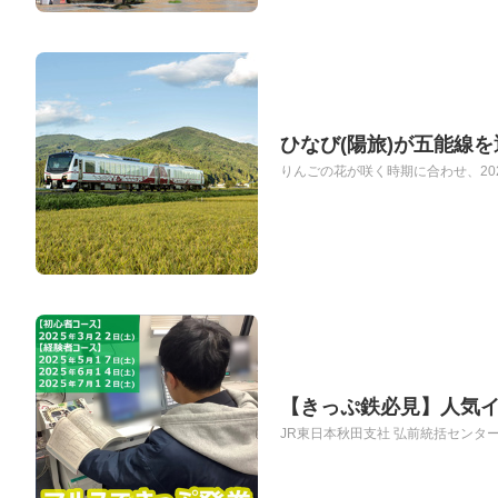
ひなび(陽旅)が五能線
りんごの花が咲く時期に合わせ、202
【きっぷ鉄必見】人気イ
JR東日本秋田支社 弘前統括センターでは、