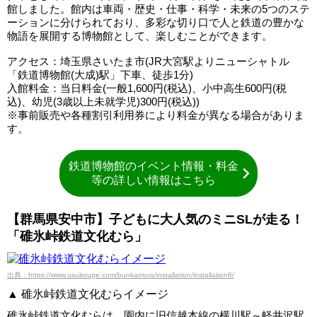
館しました。館内は車両・歴史・仕事・科学・未来の5つのステ
ーションに分けられており、多彩な切り口で人と鉄道の豊かな
物語を展開する博物館として、楽しむことができます。
アクセス：埼玉県さいたま市(JR大宮駅よりニューシャトル
「鉄道博物館(大成)駅」下車、徒歩1分)
入館料金：当日料金(一般1,600円(税込)、小中高生600円(税
込)、幼児(3歳以上未就学児)300円(税込))
※事前販売や各種割引利用券により料金が異なる場合がありま
す。
鉄道博物館のイベント情報・料金
等の詳しい情報はこちら
【群馬県安中市】子どもに大人気のミニSLが走る！
「碓氷峠鉄道文化むら」
出典：https://www.usuitouge.com/bunkamura/installation/installation6/
▲ 碓氷峠鉄道文化むらイメージ
碓氷峠鉄道文化むらは、園内に旧信越本線の横川駅～軽井沢駅