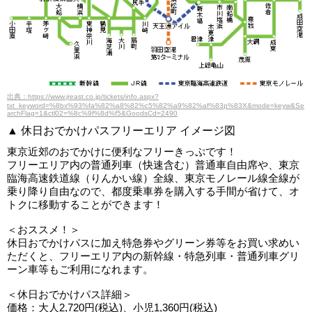
出典：https://www.jreast.co.jp/tickets/info.aspx?
txt_keyword=%8bx%93%fa%82%a8%82%c5%82%a9%82%af%83p%83X&mode=keyw&Se
archFlag=1&ctl02=%8c%9f%8d%f5&GoodsCd=2490
▲ 休日おでかけパスフリーエリア イメージ図
東京近郊のおでかけに便利なフリーきっぷです！
フリーエリア内の普通列車（快速含む）普通車自由席や、東京
臨海高速鉄道線（りんかい線）全線、東京モノレール線全線が
乗り降り自由なので、都度乗車券を購入する手間が省けて、オ
トクに移動することができます！
＜おススメ！＞
休日おでかけパスに加え特急券やグリーン券等をお買い求めい
ただくと、フリーエリア内の新幹線・特急列車・普通列車グリ
ーン車等もご利用になれます。
＜休日おでかけパス詳細＞
価格：大人2,720円(税込)、小児1,360円(税込)