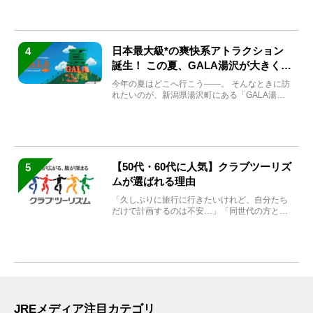
日本最大級*の爽快系アトラクション
4
誕生！ この夏、GALA湯沢が大きく生
まれ変わる
今年の夏はどこへ行こう――。 そんなときに訪
れたいのが、新潟県湯沢町にある「GALA湯
沢」。2026年...
【50代・60代に人気】クラブツーリズ
5
ムが選ばれる理由
「久しぶりに旅行に行きたいけれど、自分たち
だけで計画するのは不安…」「同世代の方と気
兼ねなく楽しみたい」...
JREメディア注目カテゴリ