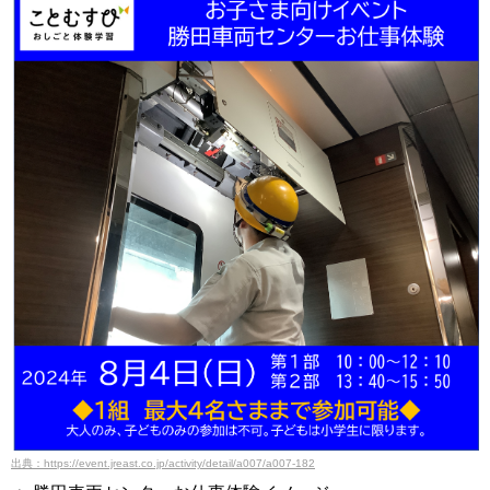
出典：https://event.jreast.co.jp/activity/detail/a007/a007-182