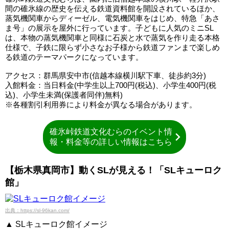
間の碓氷線の歴史を伝える鉄道資料館を開設されているほか、
蒸気機関車からディーゼル、電気機関車をはじめ、特急「あさ
ま号」の展示を屋外に行っています。子どもに人気のミニSL
は、本物の蒸気機関車と同様に石炭と水で蒸気を作り走る本格
仕様で、子鉄に限らず小さなお子様から鉄道ファンまで楽しめ
る鉄道のテーマパークになっています。
アクセス：群馬県安中市(信越本線横川駅下車、徒歩約3分)
入館料金：当日料金(中学生以上700円(税込)、小学生400円(税
込)、小学生未満(保護者同伴)無料)
※各種割引利用券により料金が異なる場合があります。
碓氷峠鉄道文化むらのイベント情
報・料金等の詳しい情報はこちら
【栃木県真岡市】動くSLが見える！「SLキューロク
館」
出典：https://sl-96kan.com/
▲ SLキューロク館イメージ