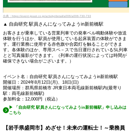
出典：https://event.jreast.co.jp/activity/detail/a006/a006-730-733
▲ 自由研究 駅員さんになってみようin新前橋駅
お客さまが乗車している営業列車での発車ベル鳴動体験や放送
体験を行うほか、駅員が使用している起床装置の体験ができま
す。運行業務に使用する赤色旗や合図灯を触ることができま
す。各体験のほか、専用スペ－スで当日運行されているSL列車
とと写真撮影ができます。（列車の運行状況によっては時間が
確保できない場合がございます。）
イベント名：自由研究 駅員さんになってみようin新前橋駅
開催日：2024年8月12日(月)、18日(日)
開催場所：群馬県前橋市 JR東日本両毛線新前橋駅内(最寄り
駅：両毛線新前橋駅)
参加料金：12,000円（税込）
▶ 「自由研究 駅員さんになってみようin新前橋駅」申し込みは
こちら
【岩手県盛岡市】めざせ！未来の運転士！～乗務員