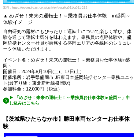
出典：https://event.jreast.co.jp/activity/detail/a011/a011-212
▲ めざせ！未来の運転士！～乗務員お仕事体験 in盛岡～
体験イメージ
自由研究の題材にもぴったり！運転士について楽しく学び、体
験を通じて運転士気分を味わえます。乗務員の点呼体験や、盛
岡統括センター社員が乗務する盛岡エリアの各線区のシミュレ
ータ体験いただけます。
イベント名：めざせ！未来の運転士！～乗務員お仕事体験in盛
岡～
開催日：2024年8月10日(土)、17日(土)
開催場所：岩手県盛岡市 JR東日本盛岡統括センター乗務ユニッ
ト(最寄り駅：東北新幹線盛岡駅)
参加料金：12,000円（税込）
▶ 「めざせ！未来の運転士！～乗務員お仕事体験in盛岡～」申
し込みはこちら
【茨城県ひたちなか市】勝田車両センターお仕事体
験