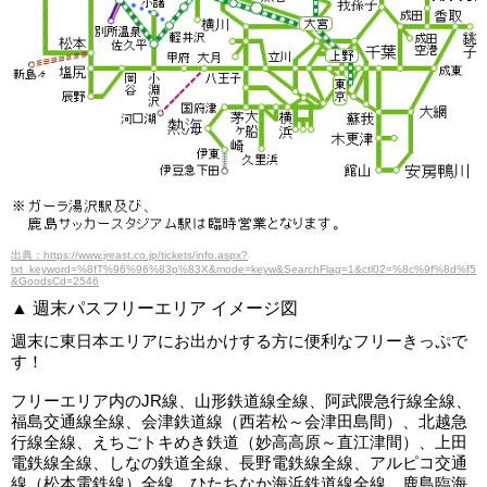
出典：https://www.jreast.co.jp/tickets/info.aspx?
txt_keyword=%8fT%96%96%83p%83X&mode=keyw&SearchFlag=1&ctl02=%8c%9f%8d%f5
&GoodsCd=2546
▲ 週末パスフリーエリア イメージ図
週末に東日本エリアにお出かけする方に便利なフリーきっぷで
す！
フリーエリア内のJR線、山形鉄道線全線、阿武隈急行線全線、
福島交通線全線、会津鉄道線（西若松～会津田島間）、北越急
行線全線、えちごトキめき鉄道（妙高高原～直江津間）、上田
電鉄線全線、しなの鉄道全線、長野電鉄線全線、アルピコ交通
線（松本電鉄線）全線、ひたちなか海浜鉄道線全線、鹿島臨海