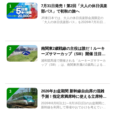
7月31日発売！第2回「大人の休日倶楽
1
部パス」で初秋の旅へ
JR東日本では、大人の休日倶楽部会員限定の
「大人の休日倶楽部パス」を2026年7月31日
(金)～9月7日...
南関東2歳戦線の主役は誰だ！ルーキ
2
ーズサマーカップ（SIII）開催 注目馬
と見どころをチェック
浦和競馬場で開催される「ルーキーズサマーカ
ップ（SIII）」は、南関東所属の2歳馬による注
目の重賞競走（...
2026年お盆期間 新幹線自由席の混雑
3
予測！指定席満席時に使える立席特急
券も解説
2026年8月8日(土)～8月16日(日)のお盆期間に、
新幹線を利用して帰省やおでかけを考えている
方もい...