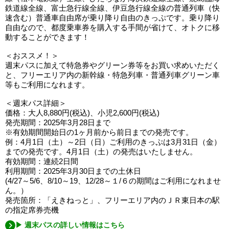
鉄道線全線、富士急行線全線、伊豆急行線全線の普通列車（快
速含む）普通車自由席が乗り降り自由のきっぷです。乗り降り
自由なので、都度乗車券を購入する手間が省けて、オトクに移
動することができます！
＜おススメ！＞
週末パスに加えて特急券やグリーン券等をお買い求めいただく
と、フリーエリア内の新幹線・特急列車・普通列車グリーン車
等もご利用になれます。
＜週末パス詳細＞
価格：大人8,880円(税込)、小児2,600円(税込)
発売期間：2025年3月28日まで
※有効期間開始日の1ヶ月前から前日までの発売です。
例：4月1日（土）～2日（日）ご利用のきっぷは3月31日（金）
までの発売です。4月1日（土）の発売はいたしません。
有効期間：連続2日間
利用期間：2025年3月30日までの土休日
(4/27～5/6、8/10～19、12/28～１/６の期間はご利用になれませ
ん。）
発売箇所：「えきねっと」、フリーエリア内のＪＲ東日本の駅
の指定席券売機
▶ 週末パスの詳しい情報はこちら