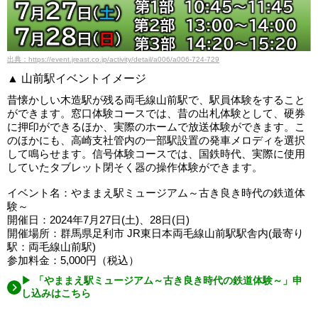
出典：https://event.jreast.co.jp/activity/detail/a006/a006-724-729
▲ 山前駅イベントイメージ
昔懐かしい木造駅が残る両毛線山前駅で、駅員体験をすること
ができます。窓口体験コースでは、昔の出札体験として、硬券
に押印ができるほか、実際のホームで放送体験ができます。こ
のほかにも、高崎支社管内の一部駅設置の発車メロディを選択
して鳴らせます。信号体験コースでは、国鉄時代、実際に使用
していたタブレット閉そく器の操作体験ができます。
イベント名：やままえ駅ミュージアム～古き良き時代の鉄道体
験～
開催日：2024年7月27日(土)、28日(日)
開催場所：群馬県足利市 JR東日本両毛線山前駅駅舎内(最寄り
駅：両毛線山前駅)
参加料金：5,000円（税込）
▶ 「やままえ駅ミュージアム～古き良き時代の鉄道体験～」申
し込みはこちら