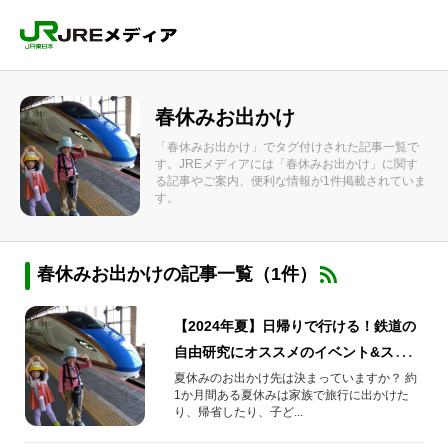
春休みお出かけ
「春休みお出かけ」でタグ付けされた記事一覧で
す。JREメディアには「春休みお出かけ」に関す
る記事やご案内、便利な情報が1件掲載されていま
す。
春休みお出かけの記事一覧（1件）
【2024年夏】日帰りで行ける！鉄道の
自由研究にオススメのイベント&スポッ
ト
夏休みのお出かけ先は決まっていますか？ 約
1か月間ある夏休みは家族で旅行に出かけた
り、帰省したり、子ど...