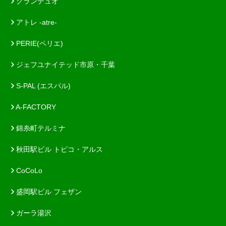
グランデュオ
アトレ -atre-
PERIE(ペリエ)
ジェフユナイテッド市原・千葉
S-PAL (エスパル)
A-FACTORY
錦糸町テルミナ
秋田駅ビル トピコ・アルス
CoCoLo
盛岡駅ビル フェザン
ガーラ湯沢