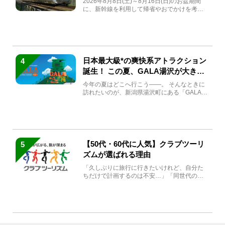
2026年8月8日(土)～8月16日(日)のお盆期間
に、新幹線を利用して帰省やおでかけを考え
ている方もい...
日本最大級*の爽快系アトラクション
4
誕生！ この夏、GALA湯沢が大きく
生まれ変わる
今年の夏はどこへ行こう――。 そんなときに
訪れたいのが、新潟県湯沢町にある「GALA湯
沢」。2026年...
【50代・60代に人気】クラブツーリ
5
ズムが選ばれる理由
「久しぶりに旅行に行きたいけれど、自分た
ちだけで計画するのは不安…」「同世代の方
と気兼ねなく楽しみたい」...