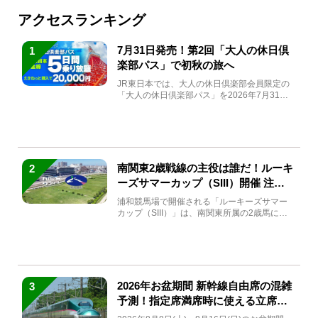
アクセスランキング
7月31日発売！第2回「大人の休日倶
1
楽部パス」で初秋の旅へ
JR東日本では、大人の休日倶楽部会員限定の
「大人の休日倶楽部パス」を2026年7月31日
(金)～9月7日...
南関東2歳戦線の主役は誰だ！ルーキ
2
ーズサマーカップ（SIII）開催 注目
馬と見どころをチェック
浦和競馬場で開催される「ルーキーズサマー
カップ（SIII）」は、南関東所属の2歳馬によ
る注目の重賞競走（...
2026年お盆期間 新幹線自由席の混雑
3
予測！指定席満席時に使える立席特
急券も解説