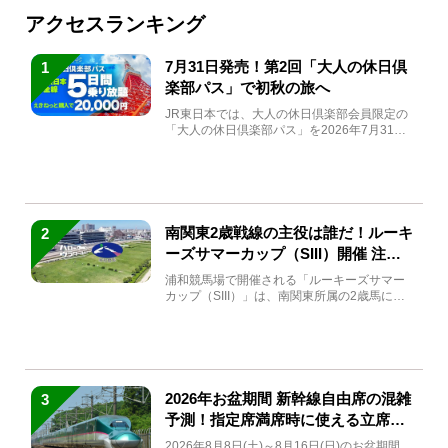
アクセスランキング
7月31日発売！第2回「大人の休日倶
1
楽部パス」で初秋の旅へ
JR東日本では、大人の休日倶楽部会員限定の
「大人の休日倶楽部パス」を2026年7月31日
(金)～9月7日...
南関東2歳戦線の主役は誰だ！ルーキ
2
ーズサマーカップ（SIII）開催 注目
馬と見どころをチェック
浦和競馬場で開催される「ルーキーズサマー
カップ（SIII）」は、南関東所属の2歳馬によ
る注目の重賞競走（...
2026年お盆期間 新幹線自由席の混雑
3
予測！指定席満席時に使える立席特
急券も解説
2026年8月8日(土)～8月16日(日)のお盆期間