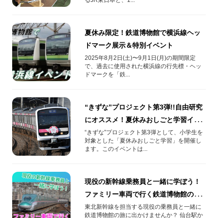
夏休み限定！鉄道博物館で横浜線ヘッ
ドマーク展示＆特別イベント
2025年8月2日(土)〜9月1日(月)の期間限定
で、過去に使用された横浜線の行先標・ヘッ
ドマークを「鉄...
“きずな”プロジェクト第3弾!!自由研究
にオススメ！夏休みおしごと学習イベ
ント
“きずな”プロジェクト第3弾として、小学生を
対象とした「夏休みおしごと学習」を開催し
ます。このイベントは...
現役の新幹線乗務員と一緒に学ぼう！
ファミリー車両で行く鉄道博物館の
旅！
東北新幹線を担当する現役の乗務員と一緒に
鉄道博物館の旅に出かけませんか？ 仙台駅か