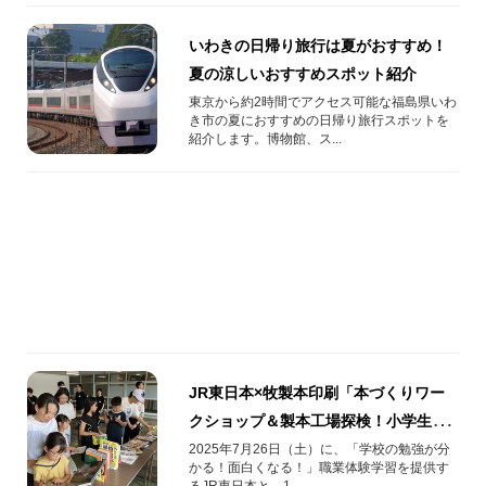
いわきの日帰り旅行は夏がおすすめ！
夏の涼しいおすすめスポット紹介
東京から約2時間でアクセス可能な福島県いわ
き市の夏におすすめの日帰り旅行スポットを
紹介します。博物館、ス...
JR東日本×牧製本印刷「本づくりワー
クショップ＆製本工場探検！小学生親
子向け体験レポートin板橋区」
2025年7月26日（土）に、「学校の勉強が分
かる！面白くなる！」職業体験学習を提供す
るJR東日本と、1...