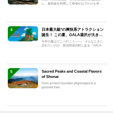
に、新幹線を利用して帰省やおでかけを考え
ている方もい...
日本最大級*の爽快系アトラクション
4
誕生！ この夏、GALA湯沢が大きく
生まれ変わる
今年の夏はどこへ行こう――。 そんなときに
訪れたいのが、新潟県湯沢町にある「GALA湯
沢」。2026年...
Sacred Peaks and Coastal Flavors
5
of Shonai
From ancient mountain pilgrimages to a
gourmet train...