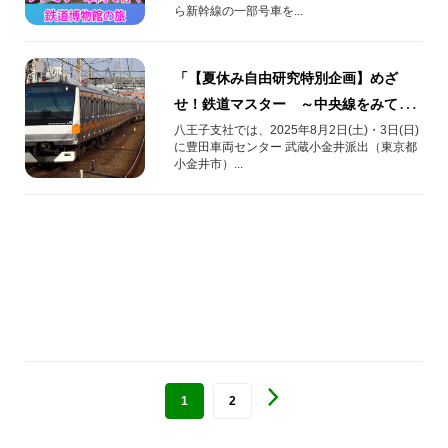
ら新幹線の一部号車を...
「【夏休み自由研究特別企画】めざ
せ！鉄道マスター ～中央線をみて！
さわって！まなぶ！電気で動く電車の
八王子支社では、2025年8月2日(土)・3日(日)
に豊田車両センター 武蔵小金井派出（東京都
しくみ～」を開催します！
小金井市）...
1
2