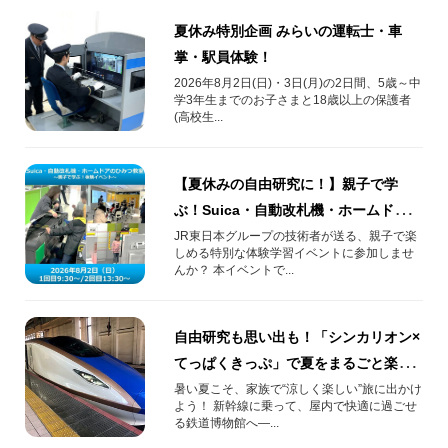
夏休み特別企画 みらいの運転士・車
掌・駅員体験！
2026年8月2日(日)・3日(月)の2日間、5歳～中
学3年生までのお子さまと18歳以上の保護者
(高校生...
【夏休みの自由研究に！】親子で学
ぶ！Suica・自動改札機・ホームドアの
ひみつ教室
JR東日本グループの技術者が送る、親子で楽
しめる特別な体験学習イベントに参加しませ
んか？ 本イベントで...
自由研究も思い出も！「シンカリオン×
てっぱくきっぷ」で夏をまるごと楽し
もう
暑い夏こそ、家族で“涼しく楽しい”旅に出かけ
よう！ 新幹線に乗って、屋内で快適に過ごせ
る鉄道博物館へ―...