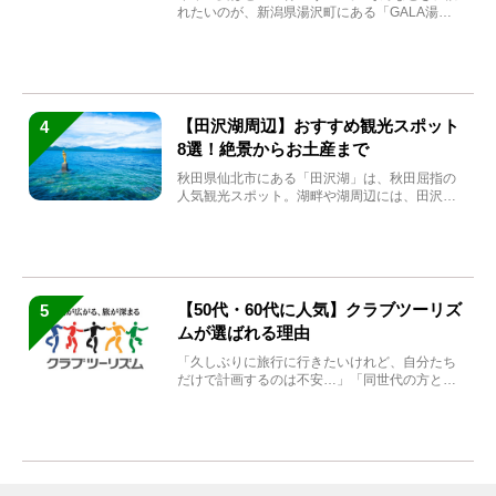
れたいのが、新潟県湯沢町にある「GALA湯
沢」。2026年...
【田沢湖周辺】おすすめ観光スポット
4
8選！絶景からお土産まで
秋田県仙北市にある「田沢湖」は、秋田屈指の
人気観光スポット。湖畔や湖周辺には、田沢湖
の魅力を堪能できる名...
【50代・60代に人気】クラブツーリズ
5
ムが選ばれる理由
「久しぶりに旅行に行きたいけれど、自分たち
だけで計画するのは不安…」「同世代の方と気
兼ねなく楽しみたい」...