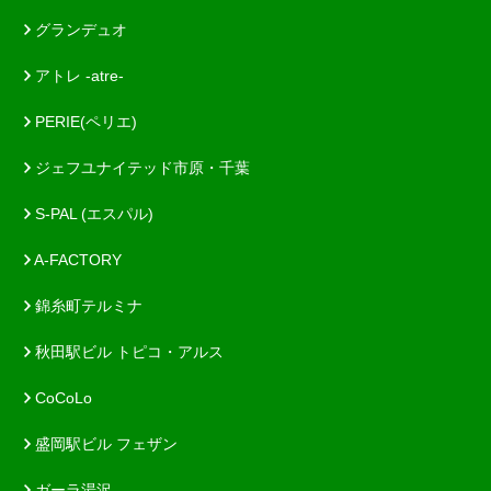
グランデュオ
アトレ -atre-
PERIE(ペリエ)
ジェフユナイテッド市原・千葉
S-PAL (エスパル)
A-FACTORY
錦糸町テルミナ
秋田駅ビル トピコ・アルス
CoCoLo
盛岡駅ビル フェザン
ガーラ湯沢