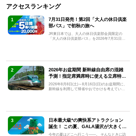
アクセスランキング
7月31日発売！第2回「大人の休日倶楽
1
部パス」で初秋の旅へ
JR東日本では、大人の休日倶楽部会員限定の
「大人の休日倶楽部パス」を2026年7月31日
(金)～9月7日...
2026年お盆期間 新幹線自由席の混雑
2
予測！指定席満席時に使える立席特急
券も解説
2026年8月8日(土)～8月16日(日)のお盆期間に、
新幹線を利用して帰省やおでかけを考えている
方もい...
日本最大級*の爽快系アトラクション
3
誕生！ この夏、GALA湯沢が大きく生
まれ変わる
今年の夏はどこへ行こう――。 そんなときに訪