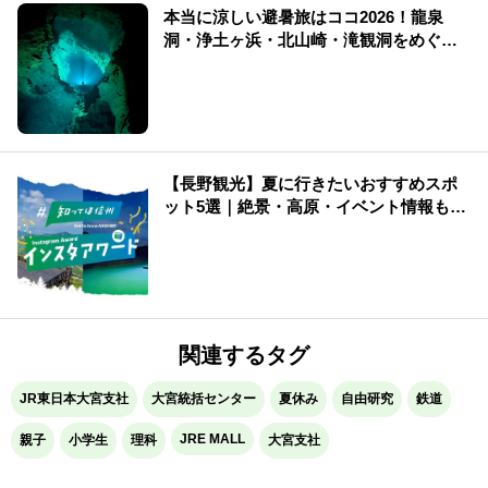
本当に涼しい避暑旅はココ2026！龍泉
洞・浄土ヶ浜・北山崎・滝観洞をめぐ
る“涼×絶景”【避暑旅】
【長野観光】夏に行きたいおすすめスポ
ット5選｜絶景・高原・イベント情報も紹
介
関連するタグ
JR東日本大宮支社
大宮統括センター
夏休み
自由研究
鉄道
JRE MALL
親子
小学生
理科
大宮支社