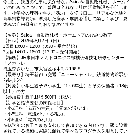
今回は、鉄道の仕事に欠かせないSuicaや自動改札機、ホームド
アのひみつについて、普段は入れない社内研修施設を公開しま
す。小学校の理科で学ぶ「磁力」を切り口に、リアルな体験と
新学習指導要領に準拠した座学・解説を通して楽しく学び、夏
休みの自由研究にもおすすめです🍉
【名称】Suica・自動改札機・ホームドアのひみつ教室
【日時】2026年8月2日（日）
1回目10:00～12:00（9:30～受付開始）
2回目14:00～16:00（13:30～受付開始）
【場所】JR東日本メカトロニクス機械設備技術研修センター
「メカトレ」
埼玉県さいたま市大宮区桜木町3-198-8
【最寄り】埼玉新都市交通「ニューシャトル」鉄道博物館駅か
ら徒歩5分
【対象】小学生親子※小学生（1～6年生）とその保護者（18歳
以上）の方
【参加費】親子1組9,500円（税込）
【新学習指導要領の関係項目】
・小3理科「磁石の性質」「電気の通り道」
・小5理科「電流がつくる磁力」
・小6理科「電気の利用」
※低学年のお子さまも安心して参加できる内容です。駅に設置
されている機械に実際に触れて学べるプログラムを用意してい