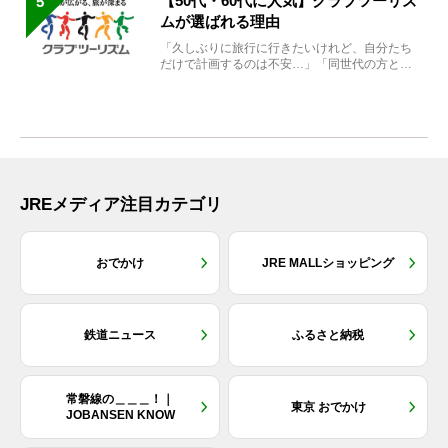
【50代・60代に人気】クラブツーリズ
5
ムが選ばれる理由
「久しぶりに旅行に行きたいけれど、自分たち
だけで計画するのは不安…」「同世代の方と気
兼ねなく楽しみたい」...
JREメディア注目カテゴリ
おでかけ
JRE MALLショッピング
鉄道ニュース
ふるさと納税
常磐線の＿＿＿！｜
東京 おでかけ
JOBANSEN KNOW