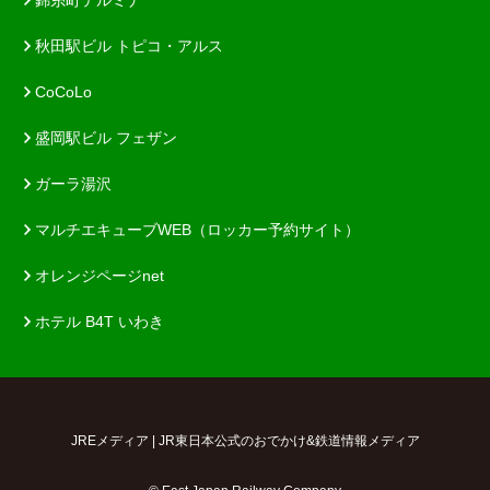
錦糸町テルミナ
秋田駅ビル トピコ・アルス
CoCoLo
盛岡駅ビル フェザン
ガーラ湯沢
マルチエキューブWEB（ロッカー予約サイト）
オレンジページnet
ホテル B4T いわき
JREメディア | JR東日本公式のおでかけ&鉄道情報メディア