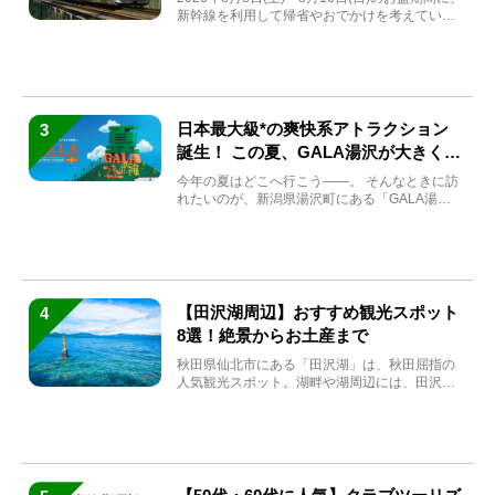
新幹線を利用して帰省やおでかけを考えている
方もい...
日本最大級*の爽快系アトラクション
3
誕生！ この夏、GALA湯沢が大きく生
まれ変わる
今年の夏はどこへ行こう――。 そんなときに訪
れたいのが、新潟県湯沢町にある「GALA湯
沢」。2026年...
【田沢湖周辺】おすすめ観光スポット
4
8選！絶景からお土産まで
秋田県仙北市にある「田沢湖」は、秋田屈指の
人気観光スポット。湖畔や湖周辺には、田沢湖
の魅力を堪能できる名...