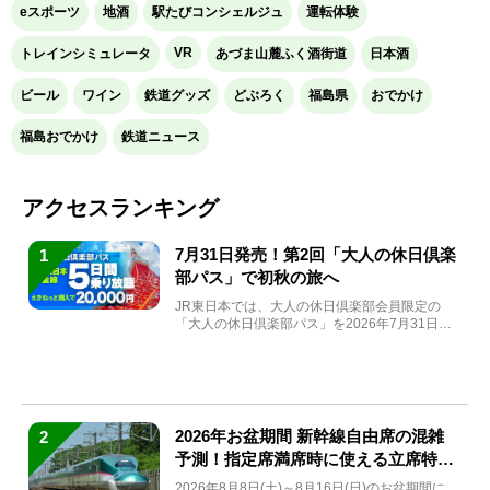
eスポーツ
地酒
駅たびコンシェルジュ
運転体験
VR
トレインシミュレータ
あづま山麓ふく酒街道
日本酒
ビール
ワイン
鉄道グッズ
どぶろく
福島県
おでかけ
福島おでかけ
鉄道ニュース
アクセスランキング
7月31日発売！第2回「大人の休日倶楽
1
部パス」で初秋の旅へ
JR東日本では、大人の休日倶楽部会員限定の
「大人の休日倶楽部パス」を2026年7月31日
(金)～9月7日...
2026年お盆期間 新幹線自由席の混雑
2
予測！指定席満席時に使える立席特急
券も解説
2026年8月8日(土)～8月16日(日)のお盆期間に、