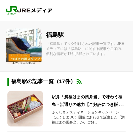
福島駅
「福島駅」でタグ付けされた記事一覧です。JRE
メディアには「福島駅」に関する記事やご案内、
便利な情報が17件掲載されています。
福島駅の記事一覧（17件）
駅弁「満福はまの風弁当」で味わう福
島・浜通りの魅力【ご好評につき販売
継続】
ふくしまデスティネーションキャンペーン
（ふくしまDC）開催にあわせて誕生した「満
福はまの風弁当」が、ご好...