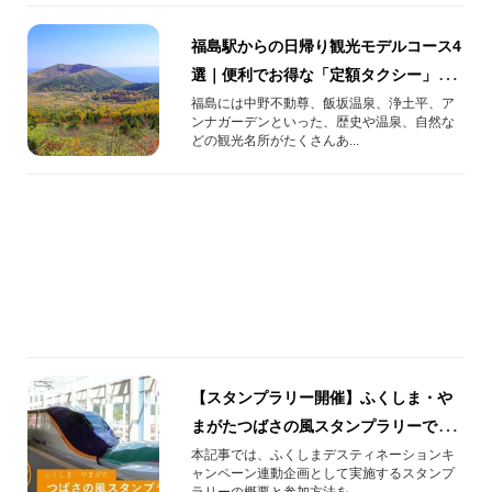
福島駅からの日帰り観光モデルコース4
選｜便利でお得な「定額タクシー」を
グループでご利用ください
福島には中野不動尊、飯坂温泉、浄土平、ア
ンナガーデンといった、歴史や温泉、自然な
どの観光名所がたくさんあ...
【スタンプラリー開催】ふくしま・や
まがたつばさの風スタンプラリーでオ
リジナルノベルティをゲット！
本記事では、ふくしまデスティネーションキ
ャンペーン連動企画として実施するスタンプ
ラリーの概要と参加方法を...