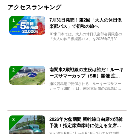
アクセスランキング
7月31日発売！第2回「大人の休日倶
1
楽部パス」で初秋の旅へ
JR東日本では、大人の休日倶楽部会員限定の
「大人の休日倶楽部パス」を2026年7月31日
(金)～9月7日...
南関東2歳戦線の主役は誰だ！ルーキ
2
ーズサマーカップ（SIII）開催 注目
馬と見どころをチェック
浦和競馬場で開催される「ルーキーズサマー
カップ（SIII）」は、南関東所属の2歳馬によ
る注目の重賞競走（...
2026年お盆期間 新幹線自由席の混雑
3
予測！指定席満席時に使える立席特
急券も解説
2026年8月8日(土)～8月16日(日)のお盆期間