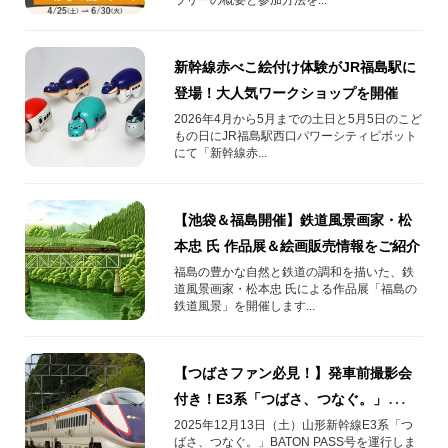
新幹線赤べこ絵付け体験がJR福島駅に
登場！大人気ワークショップを開催
2026年4月から5月までの土日と5月5日のこど
もの日にJR福島駅西口パワーシティピボット
にて「新幹線赤...
【池袋＆福島開催】鉄道風景画家・松
本忠 氏 作品展＆絵画販売情報をご紹介
福島の豊かな自然と鉄道の調和を描いた、鉄
道風景画家・松本忠 氏による作品展「福島の
鉄道風景」を開催します...
【つばさファン必見！】発車前撮影会
付き！E3系「つばさ、つなぐ。」
BATON PASS号の旅！
2025年12月13日（土）山形新幹線E3系「つ
ばさ、つなぐ。」BATON PASS号を運行しま