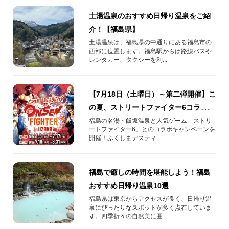
土湯温泉のおすすめ日帰り温泉をご紹
介！【福島県】
土湯温泉は、福島県の中通りにある福島市の
西部に位置します。福島駅からは路線バスや
レンタカー、タクシーを利...
【7月18日（土曜日）～第二弾開催】こ
の夏、ストリートファイター6コラボで
飯坂温泉がもっと熱くなる！
福島の名湯・飯坂温泉と人気ゲーム「ストリ
ートファイター6」とのコラボキャンペーンを
開催！ふくしまデスティ...
福島で癒しの時間を堪能しよう！福島
おすすめ日帰り温泉10選
福島県は東京からアクセスが良く、日帰り温
泉にぴったりなスポットが多く点在していま
す。四季折々の自然美に囲...