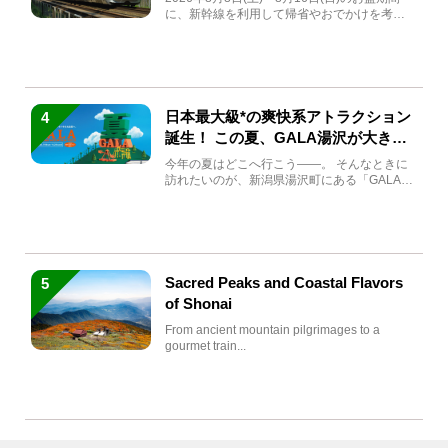
に、新幹線を利用して帰省やおでかけを考え
ている方もい...
日本最大級*の爽快系アトラクション
4
誕生！ この夏、GALA湯沢が大きく
生まれ変わる
今年の夏はどこへ行こう――。 そんなときに
訪れたいのが、新潟県湯沢町にある「GALA湯
沢」。2026年...
Sacred Peaks and Coastal Flavors
5
of Shonai
From ancient mountain pilgrimages to a
gourmet train...