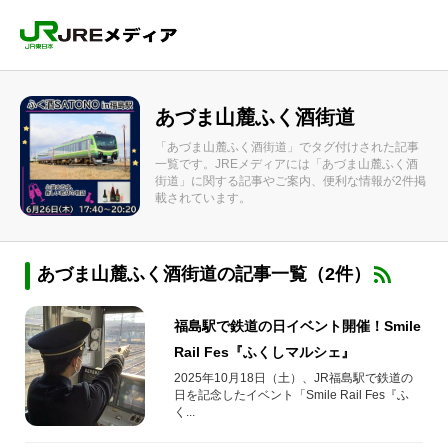
あづま山麓ふく酒街道
「あづま山麓ふく酒街道」でタグ付けされた記事
一覧です。JREメディアには「あづま山麓ふく酒
街道」に関する記事やご案内、便利な情報が2件掲
載されています。
あづま山麓ふく酒街道の記事一覧（2件）
福島駅で鉄道の日イベント開催！Smile
Rail Fes『ふくしマルシェ』
2025年10月18日（土）、JR福島駅で鉄道の
日を記念したイベント「Smile Rail Fes『ふ
く...