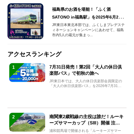
福島県のお酒を堪能！「ふく酒
SATONO in福島駅」を2025年6月26日
(木)開催！
JR東日本東北本部では、ふくしまプレデステ
ィネーションキャンペーンにあわせて、福島
市内5人の蔵元が集まっ...
アクセスランキング
7月31日発売！第2回「大人の休日倶
1
楽部パス」で初秋の旅へ
JR東日本では、大人の休日倶楽部会員限定の
「大人の休日倶楽部パス」を2026年7月31日
(金)～9月7日...
南関東2歳戦線の主役は誰だ！ルーキ
2
ーズサマーカップ（SIII）開催 注目
馬と見どころをチェック
浦和競馬場で開催される「ルーキーズサマー