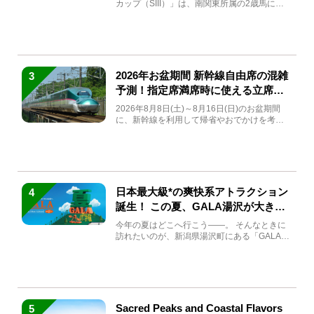
カップ（SIII）」は、南関東所属の2歳馬によ
る注目の重賞競走（...
2026年お盆期間 新幹線自由席の混雑
3
予測！指定席満席時に使える立席特
急券も解説
2026年8月8日(土)～8月16日(日)のお盆期間
に、新幹線を利用して帰省やおでかけを考え
ている方もい...
日本最大級*の爽快系アトラクション
4
誕生！ この夏、GALA湯沢が大きく
生まれ変わる
今年の夏はどこへ行こう――。 そんなときに
訪れたいのが、新潟県湯沢町にある「GALA湯
沢」。2026年...
Sacred Peaks and Coastal Flavors
5