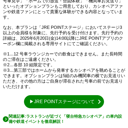
号車見学」「ホームでの放送・合図体験」「機関車お見送り」
といったオプションプランもご用意しており、カシオペアファ
ンや鉄道ファンにとって貴重な体験ができる内容となっていま
す。
なお、本プランは「JRE POINTステージ」においてステージ3
以上の会員様を対象に、先行予約を受け付けます。先行予約の
詳細は、2025年6月20日(金)14:00以降にJRE POINTアプリのク
ーポン欄に掲載される専用サイトにてご確認ください。
※1…12 号車ラウンジカーでの飲食はできません。また長時間
のご滞在はご遠慮ください。
※2…各部 10 組限定です。
※3…第三部ではホームから発車するカシオペアを眺めることが
できます。オプションプランは5組のみ機関車の横でお見送りい
ただき、その他の方はご自身が滞在された号車の前でお見送り
いただけます。
▶JRE POINTステージについて
関連記事:ラストランが近づく「寝台特急カシオペア」の車内設
備や鉄道イベントを徹底解説！