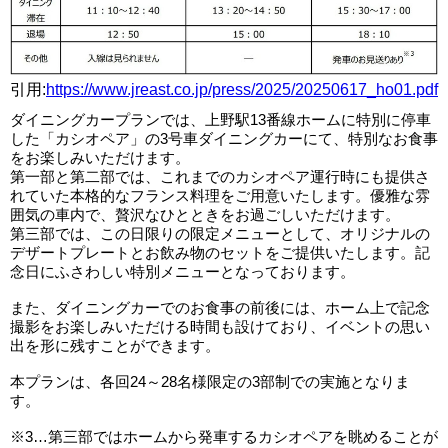
引用:
https://www.jreast.co.jp/press/2025/20250617_ho01.pdf
ダイニングカープランでは、上野駅13番線ホームに特別に停車
した「カシオペア」の3号車ダイニングカーにて、特別なお食事
をお楽しみいただけます。
第一部と第二部では、これまでのカシオペア運行時にも提供さ
れていた本格的なフランス料理をご用意いたします。優雅な雰
囲気の車内で、贅沢なひとときをお過ごしいただけます。
第三部では、この日限りの限定メニューとして、オリジナルの
デザートプレートとお飲み物のセットをご提供いたします。記
念日にふさわしい特別メニューとなっております。
また、ダイニングカーでのお食事の前後には、ホーム上で記念
撮影をお楽しみいただける時間も設けており、イベントの思い
出を形に残すことができます。
本プランは、各回24～28名様限定の3部制での実施となりま
す。
※3…第三部ではホームから発車するカシオペアを眺めることが