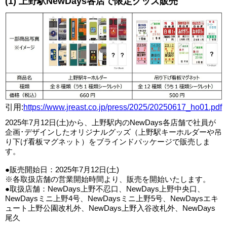
(1) 上野駅NewDays各店で限定グッズ販売
引用:
https://www.jreast.co.jp/press/2025/20250617_ho01.pdf
2025年7月12日(土)から、上野駅内のNewDays各店舗で社員が
企画･デザインしたオリジナルグッズ（上野駅キーホルダーや吊
り下げ看板マグネット）をブラインドパッケージで販売しま
す。
●販売開始日：2025年7月12日(土)
※各取扱店舗の営業開始時間より、販売を開始いたします。
●取扱店舗：NewDays上野不忍口、NewDays上野中央口、
NewDaysミニ上野4号、NewDaysミニ上野5号、NewDaysエキ
ュート上野公園改札外、NewDays上野入谷改札外、NewDays
尾久