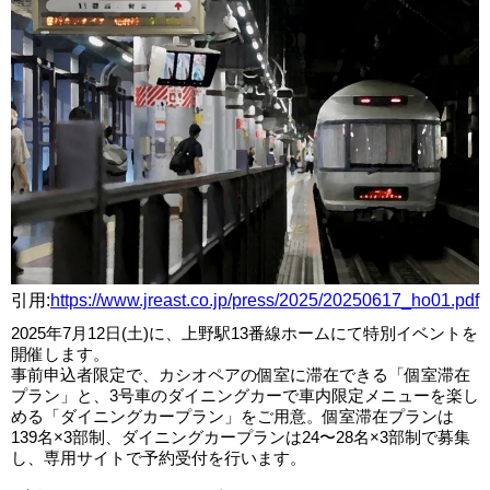
引用:
https://www.jreast.co.jp/press/2025/20250617_ho01.pdf
2025年7月12日(土)に、上野駅13番線ホームにて特別イベントを
開催します。
事前申込者限定で、カシオペアの個室に滞在できる「個室滞在
プラン」と、3号車のダイニングカーで車内限定メニューを楽し
める「ダイニングカープラン」をご用意。個室滞在プランは
139名×3部制、ダイニングカープランは24〜28名×3部制で募集
し、専用サイトで予約受付を行います。