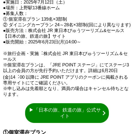
●実施日：2025年7月12日（土）
●場所：上野駅13番線ホーム
●募集人数：
① 個室滞在プラン 139名×3部制
② ダイニングカープラン 24～28名×3部制(回により異なります)
●販売方法：株式会社 JR 東日本びゅうツーリズム&セールス
【日本の旅、鉄道の旅】サイト
●販売開始：2025年6月23日(月)14:00～
※旅行企画・実施︓株式会社 JR 東日本びゅうツーリズム＆セ
ールス
※個室滞在プランは、「JRE POINT ステージ」にてステージ3
以上の会員の方が先行予約いただけます。詳細は6月20日
(金)14︓00 以降に JRE POINT アプリのクーポンに掲載される
専用サイトにてご確認ください。
※申し込みは先着順となり、満員の場合はキャンセル待ちとな
ります。
▶「日本の旅、鉄道の旅」公式サ
イト
①個室滞在プラン