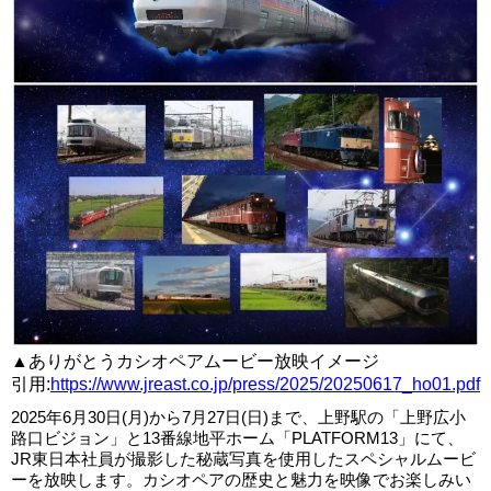
▲ありがとうカシオペアムービー放映イメージ
引用:
https://www.jreast.co.jp/press/2025/20250617_ho01.pdf
2025年6月30日(月)から7月27日(日)まで、上野駅の「上野広小
路口ビジョン」と13番線地平ホーム「PLATFORM13」にて、
JR東日本社員が撮影した秘蔵写真を使用したスペシャルムービ
ーを放映します。カシオペアの歴史と魅力を映像でお楽しみい