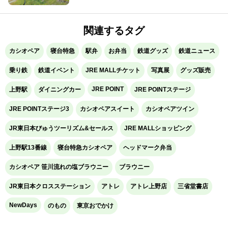
関連するタグ
カシオペア
寝台特急
駅弁
お弁当
鉄道グッズ
鉄道ニュース
乗り鉄
鉄道イベント
JRE MALLチケット
写真展
グッズ販売
JRE POINT
上野駅
ダイニングカー
JRE POINTステージ
JRE POINTステージ3
カシオペアスイート
カシオペアツイン
JR東日本びゅうツーリズム&セールス
JRE MALLショッピング
上野駅13番線
寝台特急カシオペア
ヘッドマーク弁当
カシオペア 笹川流れの塩ブラウニー
ブラウニー
JR東日本クロスステーション
アトレ
アトレ上野店
三省堂書店
NewDays
のもの
東京おでかけ