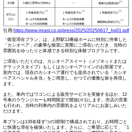
引用:
https://www.jreast.co.jp/press/2025/20250617_ho01.pdf
「個室滞在プラン」は、上野駅13番線ホームに特別に停車した
「カシオペア」の豪華な個室に実際にご滞在いただき、当時の
雰囲気をゆったりと体感できる特別な体験プログラムです。
ご滞在いただくのは、カシオペアスイート（メゾネットまたは
デラックスタイプ）もしくはカシオペアツインのお部屋です。
室内では、現在のカシオペア運行でも提供されている「カシオ
ペアスペシャル弁当」をご用意し、かつての優雅な旅を再現し
ます。
また、車内ではワゴンによる販売サービスを実施するほか、12
号車のラウンジカーも時間限定で開放(※1)します。売店の営業
も行われ、当時の列車内の雰囲気をよりリアルにお楽しみいた
だけます。
本プランは139名様ずつの3部制で構成されており、お時間ごと
に快適な滞在を確保いたします。さらに、ご希望に応じて、「1