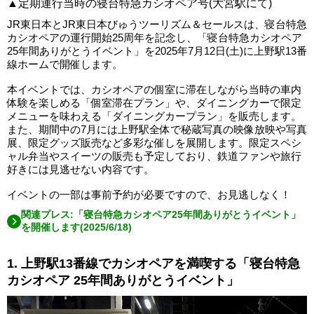
▲定期運行当時の寝台特急カシオペア号(大宮駅にて)
JR東日本とJR東日本びゅうツーリズム＆セールスは、寝台特急
カシオペアの運行開始25周年を記念し、「寝台特急カシオペア
25年間ありがとうイベント」を2025年7月12日(土)に上野駅13番
線ホームで開催します。
本イベントでは、カシオペアの個室に滞在しながら当時の車内
体験を楽しめる「個室滞在プラン」や、ダイニングカーで限定
メニューを味わえる「ダイニングカープラン」を販売します。
また、期間中の7月には上野駅全体で秘蔵写真の映像放映や写真
展、限定グッズ販売など多彩な催しを展開します。限定スペシ
ャル弁当やスイーツの販売も予定しており、鉄道ファンや旅行
好きには見逃せない内容です。
イベントの一部は事前予約が必要ですので、お見逃しなく！
関連プレス:「寝台特急カシオペア25年間ありがとうイベント」
を開催します(2025/6/18)
1. 上野駅13番線でカシオペアを満喫する「寝台特急
カシオペア 25年間ありがとうイベント」