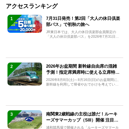
アクセスランキング
7月31日発売！第2回「大人の休日倶楽
1
部パス」で初秋の旅へ
JR東日本では、大人の休日倶楽部会員限定の
「大人の休日倶楽部パス」を2026年7月31日
(金)～9月7日...
2026年お盆期間 新幹線自由席の混雑
2
予測！指定席満席時に使える立席特急
券も解説
2026年8月8日(土)～8月16日(日)のお盆期間に、
新幹線を利用して帰省やおでかけを考えている
方もい...
南関東2歳戦線の主役は誰だ！ルーキ
3
ーズサマーカップ（SIII）開催 注目馬
と見どころをチェック
浦和競馬場で開催される「ルーキーズサマーカ