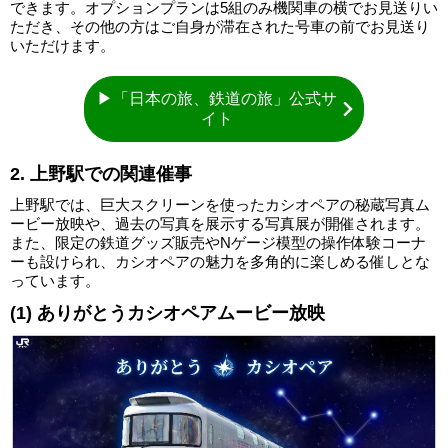
できます。オプションプランは5組のみ機関車の横でお見送りい
ただき、その他の方はご自身が滞在された号車の前でお見送り
いただけます。
▶「日本の旅、鉄道の旅」公式サ
イト
2. 上野駅での関連催事
上野駅では、巨大スクリーンを使ったカシオペアの秘蔵写真ム
ービー放映や、過去の写真を展示する写真展が開催されます。
また、限定の鉄道グッズ販売やNゲージ模型の操作体験コーナ
ーも設けられ、カシオペアの魅力を多角的に楽しめる催しとな
っています。
(1) ありがとうカシオペアムービー放映