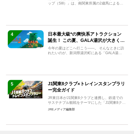
ップ（SIII）」は、南関東所属の2歳馬による注
目の重賞競走（...
日本最大級*の爽快系アトラクション
4
誕生！ この夏、GALA湯沢が大きく生
まれ変わる
今年の夏はどこへ行こう――。 そんなときに訪
れたいのが、新潟県湯沢町にある「GALA湯
沢」。2026年...
J1関東8クラブ×トレインスタンプラリ
5
ー完全ガイド
JR東日本がJ1関東8クラブと連携し、鉄道での
サステナブル観戦をテーマにした「J1関東8クラ
ブ×トレイン...
JREメディア編集部