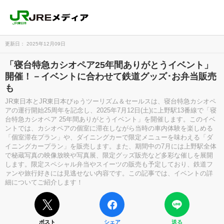
更新日： 2025年12月09日
「寝台特急カシオペア25年間ありがとうイベント」
開催！－イベントに合わせて鉄道グッズ･お弁当販売
も
JR東日本とJR東日本びゅうツーリズム＆セールスは、寝台特急カシオペ
アの運行開始25周年を記念し、2025年7月12日(土)に上野駅13番線で「寝
台特急カシオペア 25年間ありがとうイベント」を開催します。このイベ
ントでは、カシオペアの個室に滞在しながら当時の車内体験を楽しめる
「個室滞在プラン」や、ダイニングカーで限定メニューを味わえる「ダ
イニングカープラン」を販売します。また、期間中の7月には上野駅全体
で秘蔵写真の映像放映や写真展、限定グッズ販売など多彩な催しを展開
します。限定スペシャル弁当やスイーツの販売も予定しており、鉄道フ
ァンや旅行好きには見逃せない内容です。この記事では、イベントの詳
細についてご紹介します！
ポスト
シェア
送る