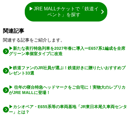
▶JRE MALLチケットで「鉄道イ
ベント」を探す
関連記事
関連する記事をご紹介します。
▶新たな夜行特急列車を2027年春に導入ーE657系1編成を全席
グリーン車個室タイプに改造
▶鉄道ファンのJR社員が選ぶ！鉄道好きに贈りたいおすすめプ
レゼント33選
▶ 往年の寝台特急ヘッドマークをご自宅に！実物大のレプリカ
がJRE MALLに登場！
▶カシオペア・E655系等の車両基地「JR東日本尾久車両センタ
ー」とは？