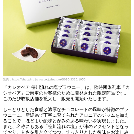
出典：https://shopping.jreast.co.jp/feature/S010-3326/1050
「カシオペア 笹川流れの塩ブラウニー」は、臨時団体列車「カ
シオペア」ご乗車のお客様のために開発された限定商品です。
このたび取扱店舗を拡大し、販売を開始いたします。
しっとりとした食感と濃厚なチョコレートの風味が特徴のブラ
ウニーに、新潟県で丁寧に育てられたアロニアのジャムを加え
ることで、ほどよい酸味と深みのある味わいを実現しました。
また、名称にもある「笹川流れの塩」が味のアクセントとなっ
ており、甘さを引き立てつつ、すっきりとした後味をお楽しみ