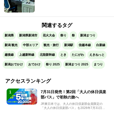
関連するタグ
新潟県
新潟県新潟市
花火大会
祭り
祭
新潟まつり
新潟 観光
中部エリア
観光・旅行
新潟駅
信越本線
白新線
越後線
上越新幹線
北陸新幹線
とき
たにがわ
えきねっと
新潟おでかけ
おでかけ
祭り 2025
新潟まつり 2025
まつり
アクセスランキング
7月31日発売！第2回「大人の休日倶楽
1
部パス」で初秋の旅へ
JR東日本では、大人の休日倶楽部会員限定の
「大人の休日倶楽部パス」を2026年7月31日
(金)～9月7日...