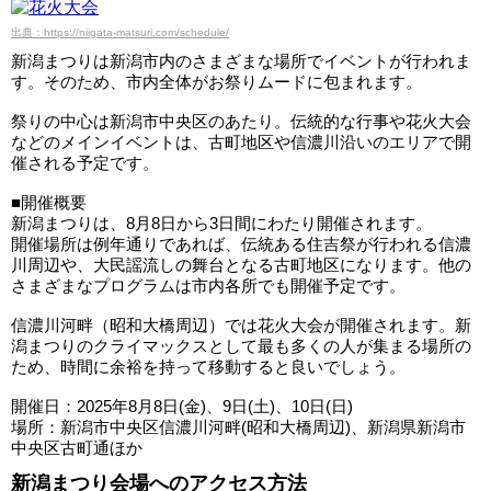
出典：https://niigata-matsuri.com/schedule/
新潟まつりは新潟市内のさまざまな場所でイベントが行われま
す。そのため、市内全体がお祭りムードに包まれます。
祭りの中心は新潟市中央区のあたり。伝統的な行事や花火大会
などのメインイベントは、古町地区や信濃川沿いのエリアで開
催される予定です。
■開催概要
新潟まつりは、8月8日から3日間にわたり開催されます。
開催場所は例年通りであれば、伝統ある住吉祭が行われる信濃
川周辺や、大民謡流しの舞台となる古町地区になります。他の
さまざまなプログラムは市内各所でも開催予定です。
信濃川河畔（昭和大橋周辺）では花火大会が開催されます。新
潟まつりのクライマックスとして最も多くの人が集まる場所の
ため、時間に余裕を持って移動すると良いでしょう。
開催日：2025年8月8日(金)、9日(土)、10日(日)
場所：新潟市中央区信濃川河畔(昭和大橋周辺)、新潟県新潟市
中央区古町通ほか
新潟まつり会場へのアクセス方法