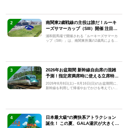
南関東2歳戦線の主役は誰だ！ルーキ
2
ーズサマーカップ（SIII）開催 注目馬
と見どころをチェック
浦和競馬場で開催される「ルーキーズサマーカ
ップ（SIII）」は、南関東所属の2歳馬による注
目の重賞競走（...
2026年お盆期間 新幹線自由席の混雑
3
予測！指定席満席時に使える立席特急
券も解説
2026年8月8日(土)～8月16日(日)のお盆期間に、
新幹線を利用して帰省やおでかけを考えている
方もい...
日本最大級*の爽快系アトラクション
4
誕生！ この夏、GALA湯沢が大きく生