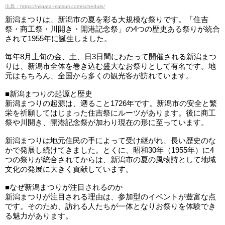
出典：https://niigata-matsuri.com/schedule/
新潟まつりは、新潟市の夏を彩る大規模な祭りです。「住吉
祭・商工祭・川開き・開港記念祭」の4つの歴史ある祭りが統合
されて1955年に誕生しました。
毎年8月上旬の金、土、日3日間にわたって開催される新潟まつ
りは、新潟市全体を巻き込む盛大なお祭りとして有名です。地
元はもちろん、全国から多くの観光客が訪れています。
■新潟まつりの起源と歴史
新潟まつりの起源は、遡ること1726年です。新潟市の安全と繁
栄を祈願してはじまった住吉祭にルーツがあります。後に商工
祭や川開き、開港記念祭が加わり現在の形に至っています。
新潟まつりは地元住民の手によって受け継がれ、長い歴史のな
かで発展し続けてきました。とくに、昭和30年（1955年）に4
つの祭りが統合されてからは、新潟市の夏の風物詩として地域
文化の発展に大きく貢献しています。
■なぜ新潟まつりが注目されるのか
新潟まつりが注目される理由は、参加型のイベントが豊富な点
です。そのため、訪れる人たちが一体となりお祭りを体験でき
る魅力があります。