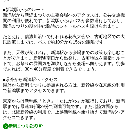
■新潟駅からのルート
新潟駅から新潟まつりの主要会場へのアクセスは、公共交通機
関の利用が便利です。新潟駅からはバスが多数運行しており、
新潟まつりの期間中は臨時のシャトルバスも設けられます。
たとえば、信濃川沿いで行われる花火大会や、古町地区での大
民謡流しまでは、バスで約10分から15分の距離です。
また、天候が良ければ、新潟駅から会場までの散策も楽しむこ
とができます。新潟駅南口から出発し、古町地区を目指すルー
トで、お祭りの雰囲気を満喫しながら会場へ向かえます。徒歩
であれば、30〜40分程度で到着できるでしょう。
■県外から新潟駅へアクセス
県外から新潟まつりに参加される方は、新幹線や在来線の利用
で新潟駅までアクセスできます。
東京からは新幹線「とき」「たにがわ」が運行しており、新潟
駅までは最速1時間29分で到着可能です。また北陸方面から
は、北陸新幹線の利用で、上越新幹線へ乗り換えて新潟駅へア
クセスできます。
新潟まつり公式HP