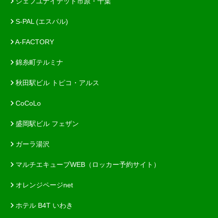
ジェフユナイテッド市原・千葉
S-PAL (エスパル)
A-FACTORY
錦糸町テルミナ
秋田駅ビル トピコ・アルス
CoCoLo
盛岡駅ビル フェザン
ガーラ湯沢
マルチエキューブWEB（ロッカー予約サイト）
オレンジページnet
ホテル B4T いわき