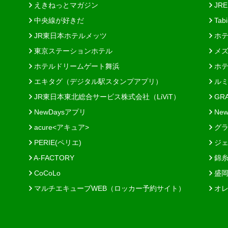
えきねっとマガジン
JRE
中央線が好きだ
Tab
JR東日本ホテルメッツ
ホテ
東京ステーションホテル
メズ
ホテルドリームゲート舞浜
ホテ
エキタグ（デジタル駅スタンプアプリ）
ルミ
JR東日本東北総合サービス株式会社（LiViT）
GR
NewDaysアプリ
New
acure<アキュア>
グラ
PERIE(ペリエ)
ジェ
A-FACTORY
錦糸
CoCoLo
盛岡
マルチエキューブWEB（ロッカー予約サイト）
オレ