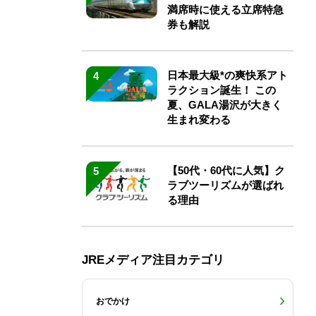
満席時に使える立席特急
券も解説
日本最大級*の爽快系アト
4
ラクション誕生！ この
夏、GALA湯沢が大きく
生まれ変わる
【50代・60代に人気】ク
5
ラブツーリズムが選ばれ
る理由
JREメディア注目カテゴリ
おでかけ