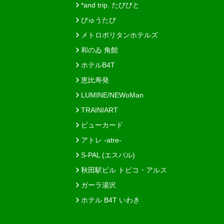
*and trip. たびびと
びゅうたび
メトロポリタンホテルズ
和のゐ 角館
ホテルB4T
恵比寿発
LUMINE/NEWoMan
TRAINIART
ビューカード
アトレ -atre-
S-PAL (エスパル)
秋田駅ビル トピコ・アルス
ガーラ湯沢
ホテル B4T いわき