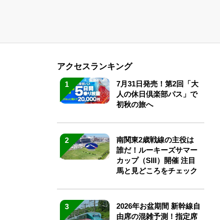
アクセスランキング
7月31日発売！第2回「大
1
人の休日倶楽部パス」で
初秋の旅へ
南関東2歳戦線の主役は
2
誰だ！ルーキーズサマー
カップ（SIII）開催 注目
馬と見どころをチェック
2026年お盆期間 新幹線自
3
由席の混雑予測！指定席