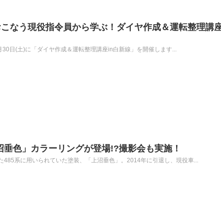
おこなう現役指令員から学ぶ！ダイヤ作成＆運転整理講
月30日(土)に「ダイヤ作成＆運転整理講座in白新線」を開催します...
上沼垂色」カラーリングが登場!?撮影会も実施！
85系に用いられていた塗装、「上沼垂色」。2014年に引退し、現役車...