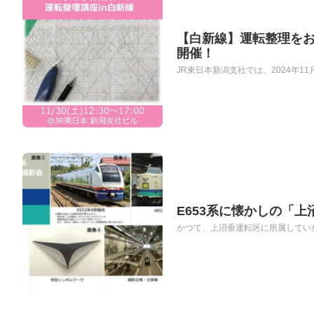
【白新線】運転整理を
開催！
JR東日本新潟支社では、2024年11
E653系に懐かしの「
かつて、上沼垂運転区に所属していた4