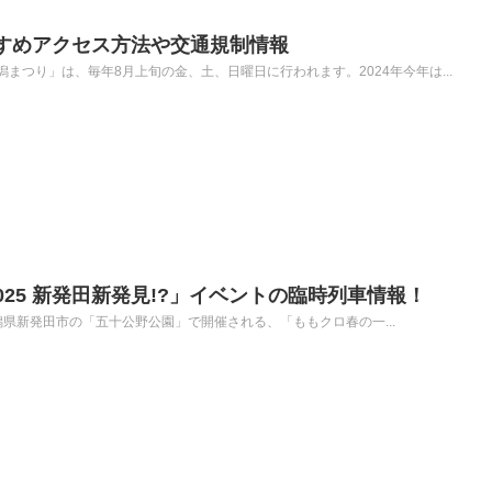
おすすめアクセス方法や交通規制情報
まつり」は、毎年8月上旬の金、土、日曜日に行われます。2024年今年は...
25 新発田新発見!?」イベントの臨時列車情報！
)に新潟県新発田市の「五十公野公園」で開催される、「ももクロ春の一...