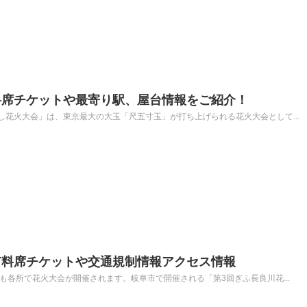
料席チケットや最寄り駅、屋台情報をご紹介！
花火大会」は、東京最大の大玉「尺五寸玉」が打ち上げられる花火大会として...
有料席チケットや交通規制情報アクセス情報
も各所で花火大会が開催されます。岐阜市で開催される「第3回ぎふ長良川花...