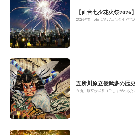
【仙台七夕花火祭202
2026年8月5日に第57回仙台七夕
五所川原立佞武多の歴
五所川原立佞武多（ごしょがわらたち