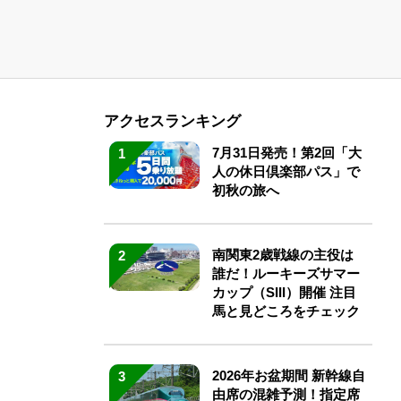
アクセスランキング
7月31日発売！第2回「大
1
人の休日倶楽部パス」で
初秋の旅へ
南関東2歳戦線の主役は
2
誰だ！ルーキーズサマー
カップ（SIII）開催 注目
馬と見どころをチェック
2026年お盆期間 新幹線自
3
由席の混雑予測！指定席