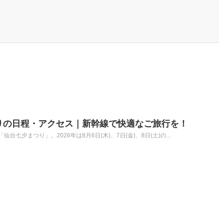
つりの日程・アクセス｜新幹線で快適なご旅行を！
七夕まつり」。2026年は8月6日(木)、7日(金)、8日(土)の...