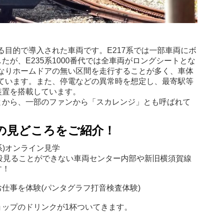
える目的で導入された車両です。E217系では一部車両にボ
が、E235系1000番代では全車両がロングシートとな
異なりホームドアの無い区間を走行することが多く、車体
っています。また、停電などの異常時を想定し、最寄駅等
装置を搭載しています。
とから、一部のファンから「スカレンジ」とも呼ばれて
の見どころをご紹介！
7系)オンライン見学
段見ることができない車両センター内部や新旧横須賀線
す！
仕事を体験(パンタグラフ打音検査体験)
ョップのドリンクが1杯ついてきます。