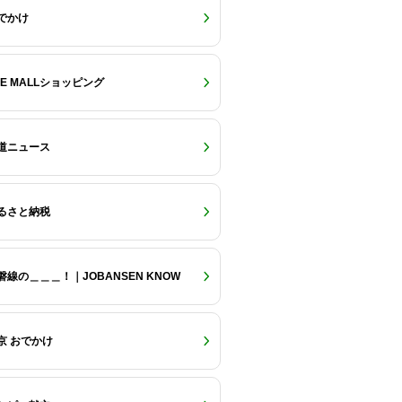
でかけ
RE MALLショッピング
道ニュース
るさと納税
磐線の＿＿＿！｜JOBANSEN KNOW
京 おでかけ