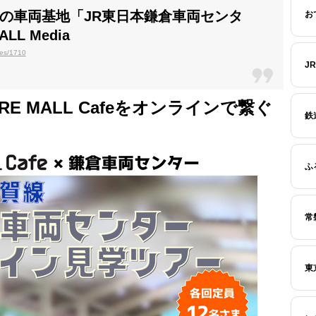
の車両基地「JR東日本鎌倉車両センタ
お
LL Media
les/1710
J
E MALL Cafeをオンラインで繋ぐ
鉄
ふ
常
東