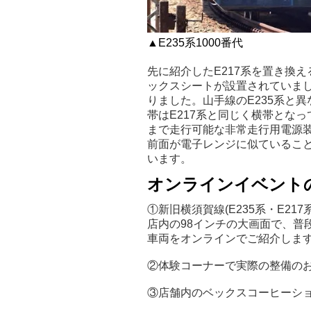
▲E235系1000番代
先に紹介したE217系を置き換
ックスシートが設置されていました
りました。山手線のE235系と
帯はE217系と同じく横帯とな
まで走行可能な非常走行用電源
前面が電子レンジに似ているこ
います。
オンラインイベント
①新旧横須賀線(E235系・E21
店内の98インチの大画面で、普
車両をオンラインでご紹介しま
②体験コーナーで実際の整備のお
③店舗内のベックスコーヒーシ