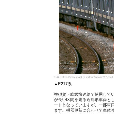
出典：https://www.jreast.co.jp/train/local/e217.html
▲E217系
横須賀・総武快速線で使用してい
が長い区間を走る近郊形車両と
ートとなっていますが、一部車
ます。機器更新に合わせて車体