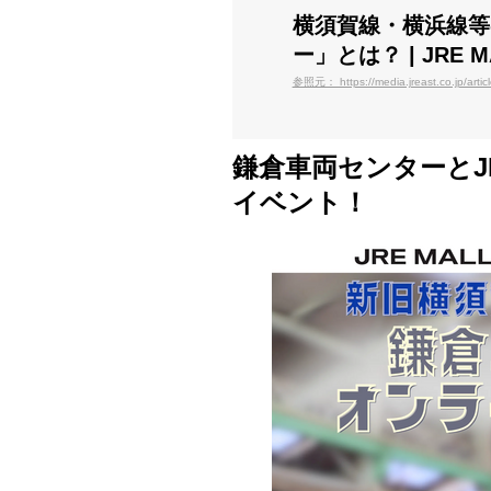
横須賀線・横浜線等
ー」とは？ | JRE MA
参照元： https://media.jreast.co.jp/artic
鎌倉車両センターとJR
イベント！