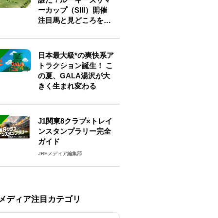
ーカップ（SIII）開催
注目馬と見どころをチ
ェック
日本最大級*の爽快系ア
トラクション誕生！ こ
の夏、GALA湯沢が大
きく生まれ変わる
J1関東8クラブ×トレイ
ンスタンプラリー完全
ガイド
JREメディア編集部
Eメディア注目カテゴリ