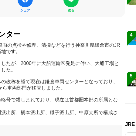
シェア
送る
センター
4
車両の点検や修理、清掃などを行う神奈川県鎌倉市のJR
基地です。
したが、2000年に大船運輸区発足に伴い、大船工場と
ました。
5
への改称を経て現在は鎌倉車両センターとなっており、
区から車両部門が移管しました。
の略号で親しまれており、現在は首都圏本部の所属とな
川派出所、橋本派出所、磯子派出所、中原支所で構成さ
JR