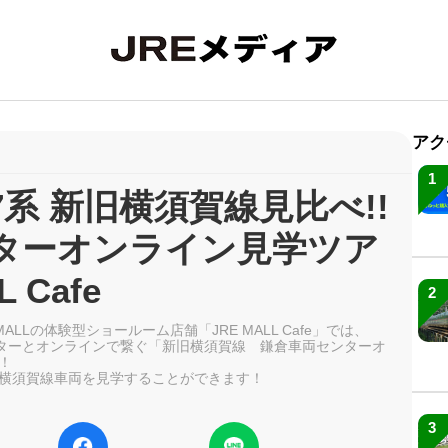
アク
1
17系 新旧横須賀線見比べ!!
ターオンライン見学ツア
 Cafe
2
ALLの体験型ショールーム店舗「JRE MALL Cafe」では、
両センターとオンラインで繋ぐ「新旧横須賀線 鎌倉車両センターオ
！
横須賀線車両を見学することができます！
3