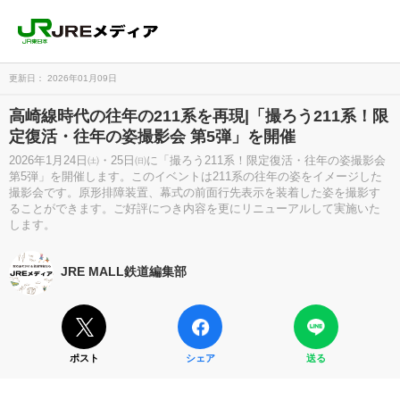
更新日： 2026年01月09日
高崎線時代の往年の211系を再現|「撮ろう211系！限
定復活・往年の姿撮影会 第5弾」を開催
2026年1月24日㈯・25日㈰に「撮ろう211系！限定復活・往年の姿撮影会
第5弾」を開催します。このイベントは211系の往年の姿をイメージした
撮影会です。原形排障装置、幕式の前面行先表示を装着した姿を撮影す
ることができます。ご好評につき内容を更にリニューアルして実施いた
します。
JRE MALL鉄道編集部
ポスト
シェア
送る