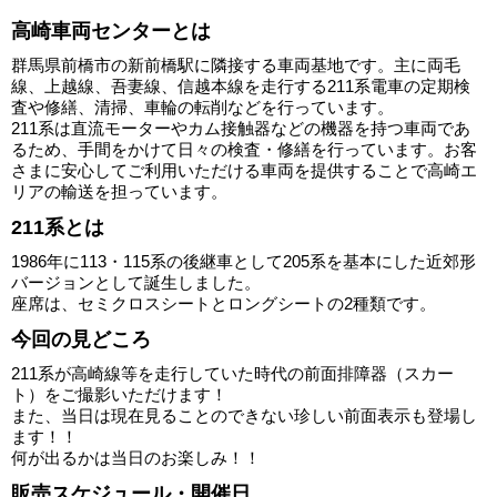
高崎車両センターとは
群馬県前橋市の新前橋駅に隣接する車両基地です。主に両毛
線、上越線、吾妻線、信越本線を走行する211系電車の定期検
査や修繕、清掃、車輪の転削などを行っています。
211系は直流モーターやカム接触器などの機器を持つ車両であ
るため、手間をかけて日々の検査・修繕を行っています。お客
さまに安心してご利用いただける車両を提供することで高崎エ
リアの輸送を担っています。
211系とは
1986年に113・115系の後継車として205系を基本にした近郊形
バージョンとして誕生しました。
座席は、セミクロスシートとロングシートの2種類です。
今回の見どころ
211系が高崎線等を走行していた時代の前面排障器（スカー
ト）をご撮影いただけます！
また、当日は現在見ることのできない珍しい前面表示も登場し
ます！！
何が出るかは当日のお楽しみ！！
販売スケジュール・開催日