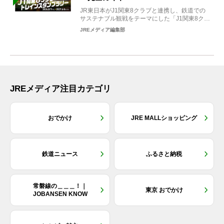
JR東日本がJ1関東8クラブと連携し、鉄道での
サステナブル観戦をテーマにした「J1関東8クラ
ブ×トレイン...
JREメディア編集部
JREメディア注目カテゴリ
おでかけ
JRE MALLショッピング
鉄道ニュース
ふるさと納税
常磐線の＿＿＿！｜
東京 おでかけ
JOBANSEN KNOW