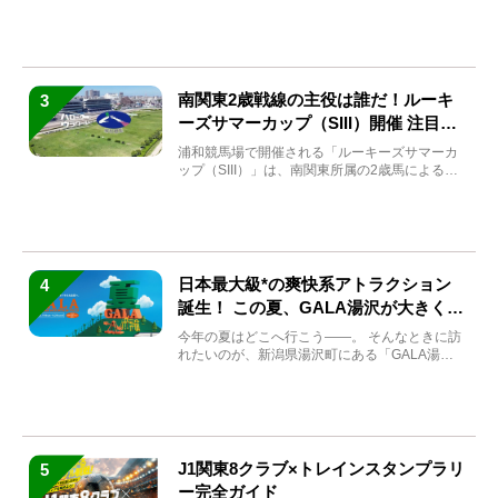
方もい...
南関東2歳戦線の主役は誰だ！ルーキ
3
ーズサマーカップ（SIII）開催 注目馬
と見どころをチェック
浦和競馬場で開催される「ルーキーズサマーカ
ップ（SIII）」は、南関東所属の2歳馬による注
目の重賞競走（...
日本最大級*の爽快系アトラクション
4
誕生！ この夏、GALA湯沢が大きく生
まれ変わる
今年の夏はどこへ行こう――。 そんなときに訪
れたいのが、新潟県湯沢町にある「GALA湯
沢」。2026年...
J1関東8クラブ×トレインスタンプラリ
5
ー完全ガイド