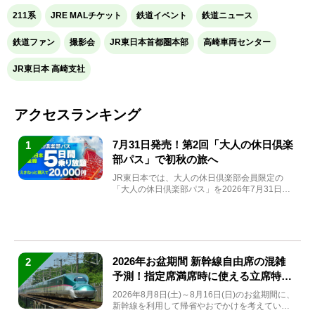
211系
JRE MALチケット
鉄道イベント
鉄道ニュース
鉄道ファン
撮影会
JR東日本首都圏本部
高崎車両センター
JR東日本 高崎支社
アクセスランキング
7月31日発売！第2回「大人の休日倶楽
1
部パス」で初秋の旅へ
JR東日本では、大人の休日倶楽部会員限定の
「大人の休日倶楽部パス」を2026年7月31日
(金)～9月7日...
2026年お盆期間 新幹線自由席の混雑
2
予測！指定席満席時に使える立席特急
券も解説
2026年8月8日(土)～8月16日(日)のお盆期間に、
新幹線を利用して帰省やおでかけを考えている