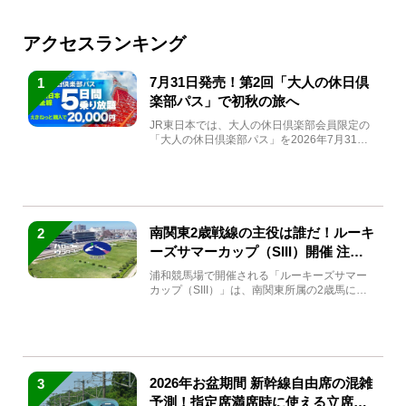
アクセスランキング
7月31日発売！第2回「大人の休日倶
1
楽部パス」で初秋の旅へ
JR東日本では、大人の休日倶楽部会員限定の
「大人の休日倶楽部パス」を2026年7月31日
(金)～9月7日...
南関東2歳戦線の主役は誰だ！ルーキ
2
ーズサマーカップ（SIII）開催 注目
馬と見どころをチェック
浦和競馬場で開催される「ルーキーズサマー
カップ（SIII）」は、南関東所属の2歳馬によ
る注目の重賞競走（...
2026年お盆期間 新幹線自由席の混雑
3
予測！指定席満席時に使える立席特