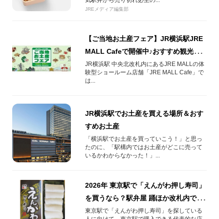
気駅弁から売り切れ必至の...
JREメディア編集部
【ご当地お土産フェア】JR横浜駅JRE
MALL Cafeで開催中♪おすすめ観光地
とお土産をご紹介！
JR横浜駅 中央北改札内にあるJRE MALLの体
験型ショールーム店舗「JRE MALL Cafe」で
は...
JR横浜駅でお土産を買える場所＆おす
すめお土産
「横浜駅でお土産を買っていこう！」と思っ
たのに、「駅構内ではお土産がどこに売って
いるかわからなかった！」...
2026年 東京駅で「えんがわ押し寿司」
を買うなら？駅弁屋 踊ほか改札内で買
える場所まとめ
東京駅で「えんがわ押し寿司」を探している