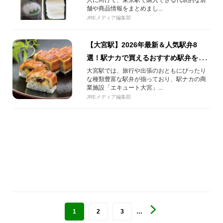
人に向けて、東京駅で購入できる代表的な店
舗や商品情報をまとめまし...
JREメディア編集部
【大宮駅】2026年最新＆人気駅弁8
選！駅ナカで買えるおすすめ駅弁を徹
底紹介！
大宮駅では、旅行や出張のおともにぴったり
な種類豊富な駅弁が揃っており、駅ナカの商
業施設「エキュート大宮」...
JREメディア編集部
1
2
3
…