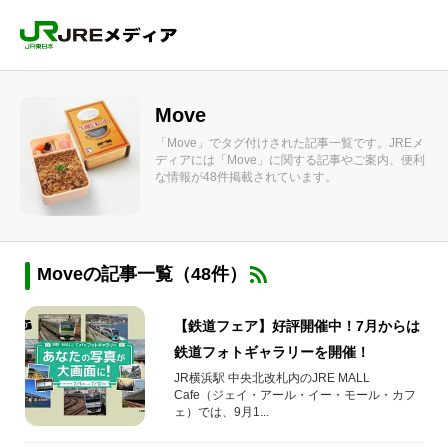
Move
「Move」でタグ付けされた記事一覧です。JREメ
ディアには「Move」に関する記事やご案内、便利
な情報が48件掲載されています。
Moveの記事一覧（48件）
【鉄道フェア】好評開催中！7月からは
鉄道フォトギャラリーを開催！
JR横浜駅 中央北改札内のJRE MALL
Cafe（ジェイ・アール・イー・モール・カフ
ェ）では、9月1...