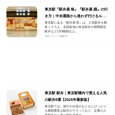
東京駅『駅弁屋 祭』『駅弁屋 踊』の行
き方｜中央通路から迷わず行けるルー
ト解説【2026年版】
東京駅にある『駅弁屋 祭』は、人気駅弁を数
多くそろえ、全国各地の有名駅弁や期間限定
駅弁など150種類以上...
JREメディア編集部
東京駅 駅弁｜東京駅構内で買える人気
の駅弁8選【2026年最新版】
東京駅では、旅行や出張のおともにぴったり
な種類豊富な駅弁がそろっており、定番の人