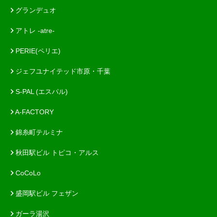
グランデュオ
アトレ -atre-
PERIE(ペリエ)
ジェフユナイテッド市原・千葉
S-PAL (エスパル)
A-FACTORY
錦糸町テルミナ
秋田駅ビル トピコ・アルス
CoCoLo
盛岡駅ビル フェザン
ガーラ湯沢