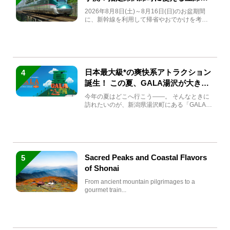
急券も解説
2026年8月8日(土)～8月16日(日)のお盆期間
に、新幹線を利用して帰省やおでかけを考え
ている方もい...
日本最大級*の爽快系アトラクション
4
誕生！ この夏、GALA湯沢が大きく
生まれ変わる
今年の夏はどこへ行こう――。 そんなときに
訪れたいのが、新潟県湯沢町にある「GALA湯
沢」。2026年...
Sacred Peaks and Coastal Flavors
5
of Shonai
From ancient mountain pilgrimages to a
gourmet train...