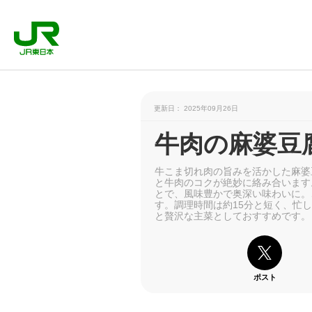
更新日： 2025年09月26日
牛肉の麻婆豆
牛こま切れ肉の旨みを活かした麻婆
と牛肉のコクが絶妙に絡み合います
とで、風味豊かで奥深い味わいに。
す。調理時間は約15分と短く、忙
と贅沢な主菜としておすすめです。
ポスト