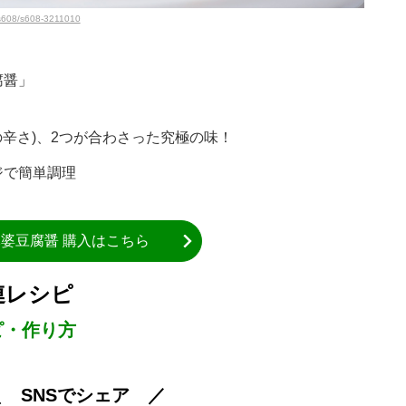
/s608/s608-3211010
腐醤」
！
の辛さ)、2つが合わさった究極の味！
ジで簡単調理
麻婆豆腐醤 購入はこちら
連レシピ
ピ・作り方
＼ SNSでシェア ／