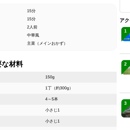
15分
15分
アク
2人前
1
中華風
主菜（メインおかず）
要な材料
2
150g
1丁（約300g）
4～5本
3
小さじ1
小さじ1