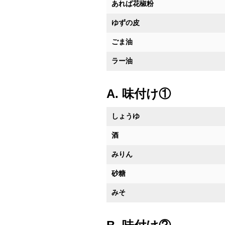
あれば花椒粉
ゆずの皮
ごま油
ラー油
A. 味付け①
しょうゆ
酒
みりん
砂糖
みそ