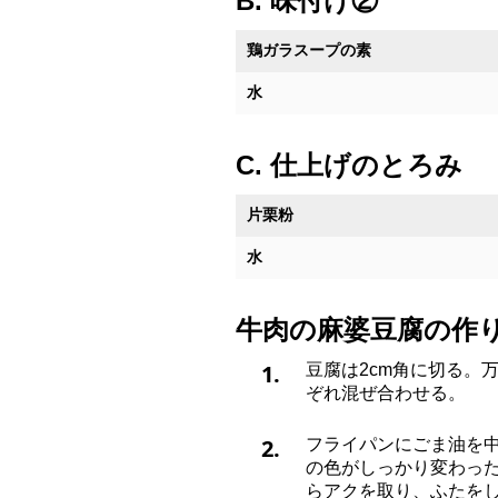
B. 味付け②
鶏ガラスープの素
水
C. 仕上げのとろみ
片栗粉
水
牛肉の麻婆豆腐の作
1.
豆腐は2cm角に切る。
ぞれ混ぜ合わせる。
2.
フライパンにごま油を
の色がしっかり変わっ
らアクを取り、ふたをし