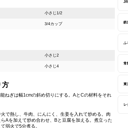
J
小さじ1/2
鉄
3/4カップ
ふ
小さじ2
常
小さじ4
り方
東
万能ねぎは幅1cmの斜め切りにする。AとCの材料をそれ
レ
中火で熱し、牛肉、にんにく、生姜を入れて炒める。肉
たらAを加えて炒め合わせ、Bと豆腐を加える。煮立った
て弱火で5分煮る。