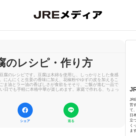
腐のレシピ・作り方
豆腐のレシピです。豆腐は木綿を使用し、しっかりとした食感
。にんにくと生姜の香味に加え、花椒粉やゆずの皮を加えるこ
ごま油とラー油の香ばしさが食欲をそそり、ご飯が進む一品で
J
しい日でも手軽に本格中華が楽しめます。家庭で作れる、ちょっ
J
営
て
日
立
シェア
送る
く
ま