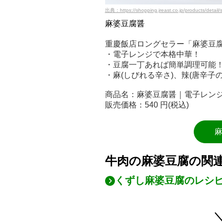
出典：https://shopping.jreast.co.jp/products/detail
麻婆豆腐醤
重慶飯店ロングセラー「麻婆豆
・電子レンジで本格中華！
・豆腐一丁あれば簡単調理可能
・麻(しびれる辛さ)、辣(唐辛子
商品名：麻婆豆腐醤｜電子レン
販売価格：540 円(税込)
牛肉の麻婆豆腐の関
くずし麻婆豆腐のレシ