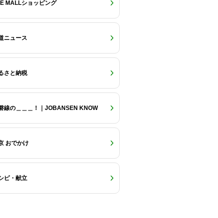
RE MALLショッピング
道ニュース
るさと納税
磐線の＿＿＿！｜JOBANSEN KNOW
京 おでかけ
シピ・献立