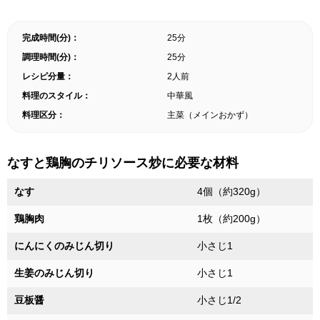
完成時間(分)：
25分
調理時間(分)：
25分
レシピ分量：
2人前
料理のスタイル：
中華風
料理区分：
主菜（メインおかず）
なすと鶏胸のチリソース炒に必要な材料
なす
4個（約320g）
鶏胸肉
1枚（約200g）
にんにくのみじん切り
小さじ1
生姜のみじん切り
小さじ1
豆板醤
小さじ1/2