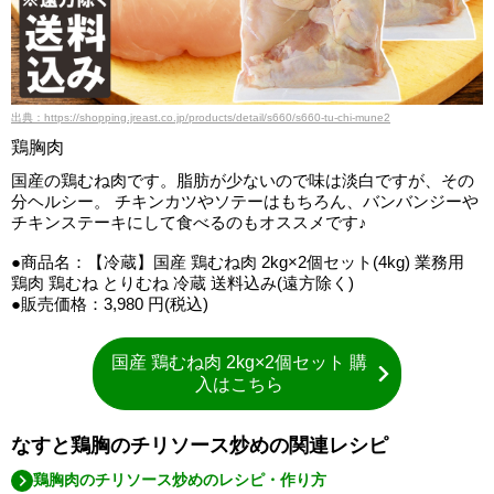
出典：https://shopping.jreast.co.jp/products/detail/s660/s660-tu-chi-mune2
鶏胸肉
国産の鶏むね肉です。脂肪が少ないので味は淡白ですが、その
分ヘルシー。 チキンカツやソテーはもちろん、バンバンジーや
チキンステーキにして食べるのもオススメです♪
●商品名：【冷蔵】国産 鶏むね肉 2kg×2個セット(4kg) 業務用
鶏肉 鶏むね とりむね 冷蔵 送料込み(遠方除く)
●販売価格：3,980 円(税込)
国産 鶏むね肉 2kg×2個セット 購
入はこちら
なすと鶏胸のチリソース炒めの関連レシピ
鶏胸肉のチリソース炒めのレシピ・作り方