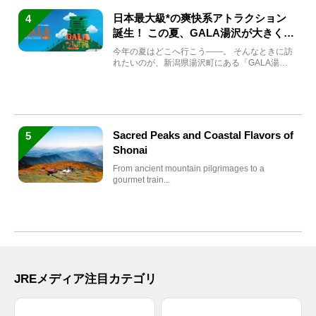
日本最大級*の爽快系アトラクション
4
誕生！ この夏、GALA湯沢が大きく生
まれ変わる
今年の夏はどこへ行こう――。 そんなときに訪
れたいのが、新潟県湯沢町にある「GALA湯
沢」。2026年...
Sacred Peaks and Coastal Flavors of
5
Shonai
From ancient mountain pilgrimages to a
gourmet train...
JREメディア注目カテゴリ