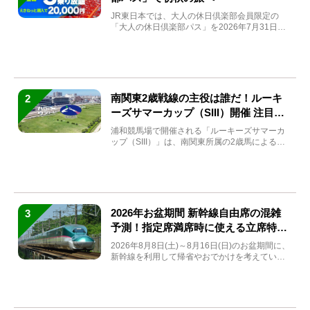
JR東日本では、大人の休日倶楽部会員限定の
「大人の休日倶楽部パス」を2026年7月31日
(金)～9月7日...
南関東2歳戦線の主役は誰だ！ルーキ
2
ーズサマーカップ（SIII）開催 注目馬
と見どころをチェック
浦和競馬場で開催される「ルーキーズサマーカ
ップ（SIII）」は、南関東所属の2歳馬による注
目の重賞競走（...
2026年お盆期間 新幹線自由席の混雑
3
予測！指定席満席時に使える立席特急
券も解説
2026年8月8日(土)～8月16日(日)のお盆期間に、
新幹線を利用して帰省やおでかけを考えている
方もい...