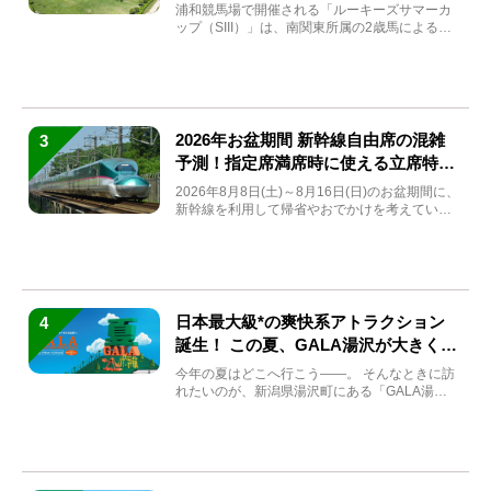
と見どころをチェック
浦和競馬場で開催される「ルーキーズサマーカ
ップ（SIII）」は、南関東所属の2歳馬による注
目の重賞競走（...
2026年お盆期間 新幹線自由席の混雑
3
予測！指定席満席時に使える立席特急
券も解説
2026年8月8日(土)～8月16日(日)のお盆期間に、
新幹線を利用して帰省やおでかけを考えている
方もい...
日本最大級*の爽快系アトラクション
4
誕生！ この夏、GALA湯沢が大きく生
まれ変わる
今年の夏はどこへ行こう――。 そんなときに訪
れたいのが、新潟県湯沢町にある「GALA湯
沢」。2026年...