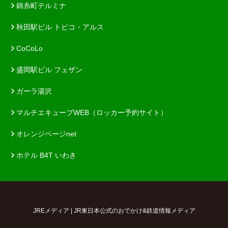
錦糸町テルミナ
秋田駅ビル トピコ・アルス
CoCoLo
盛岡駅ビル フェザン
ガーラ湯沢
マルチエキューブWEB（ロッカー予約サイト）
オレンジページnet
ホテル B4T いわき
JREメディア | JR東日本公式のおでかけ&鉄道情報メディア