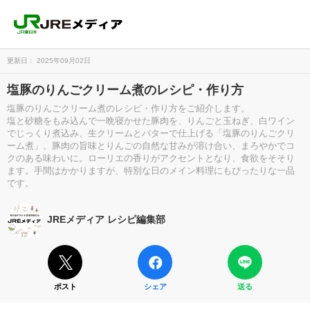
更新日： 2025年09月02日
塩豚のりんごクリーム煮のレシピ・作り方
塩豚のりんごクリーム煮のレシピ・作り方をご紹介します。
塩と砂糖をもみ込んで一晩寝かせた豚肉を、りんごと玉ねぎ、白ワイン
でじっくり煮込み、生クリームとバターで仕上げる「塩豚のりんごクリ
ーム煮」。豚肉の旨味とりんごの自然な甘みが溶け合い、まろやかでコ
クのある味わいに。ローリエの香りがアクセントとなり、食欲をそそり
ます。手間はかかりますが、特別な日のメイン料理にもぴったりな一品
です。
JREメディア レシピ編集部
ポスト
シェア
送る