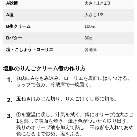
A砂糖
大さじ1と1/3
A塩
大さじ1/2
B生クリーム
100ml
Bバター
30g
塩・こしょう・ローリエ
各適量
塩豚のりんごクリーム煮の作り方
1.
豚肉にAをもみ込み、ローリエを表面にはりつける。
ラップで包み、冷蔵庫で一晩置く。
2.
玉ねぎはみじん切り、りんごはくし形に切る。
3.
①を室温に戻し、汁気を拭く。鍋にオリーブ油大さじ
1を熱して表面を焼き、焼き色がついたら取り出す。
残りのオリーブ油を加えて熱し、玉ねぎを入れてあめ
色になるまで炒め、塩をふる。