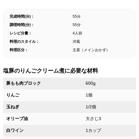
完成時間(分)：
55分
調理時間(分)：
55分
レシピ分量：
4人前
料理のスタイル：
洋風
料理区分：
主菜（メインおかず）
塩豚のりんごクリーム煮に必要な材料
豚もも肉ブロック
600g
りんご
1個
玉ねぎ
1/2個
オリーブ油
大さじ3
白ワイン
1カップ