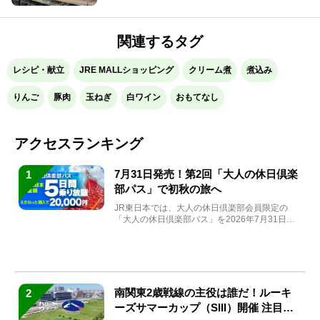
関連するタグ
レシピ・献立
JRE MALLショッピング
クリーム煮
煮込み
りんご
豚肉
玉ねぎ
白ワイン
おもてなし
アクセスランキング
7月31日発売！第2回「大人の休日倶楽
1
部パス」で初秋の旅へ
JR東日本では、大人の休日倶楽部会員限定の
「大人の休日倶楽部パス」を2026年7月31日
(金)～9月7日...
南関東2歳戦線の主役は誰だ！ルーキ
2
ーズサマーカップ（SIII）開催 注目馬