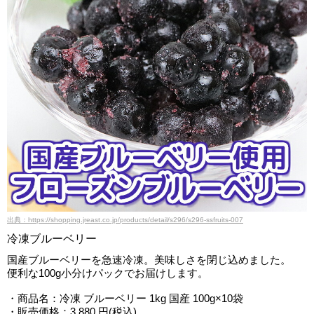
出典：https://shopping.jreast.co.jp/products/detail/s296/s296-ssfruits-007
冷凍ブルーベリー
国産ブルーベリーを急速冷凍。美味しさを閉じ込めました。
便利な100g小分けパックでお届けします。
・商品名：冷凍 ブルーベリー 1kg 国産 100g×10袋
・販売価格：3,880 円(税込)