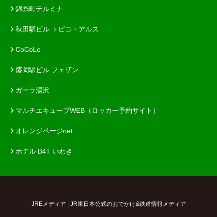
錦糸町テルミナ
秋田駅ビル トピコ・アルス
CoCoLo
盛岡駅ビル フェザン
ガーラ湯沢
マルチエキューブWEB（ロッカー予約サイト）
オレンジページnet
ホテル B4T いわき
JREメディア | JR東日本公式のおでかけ&鉄道情報メディア