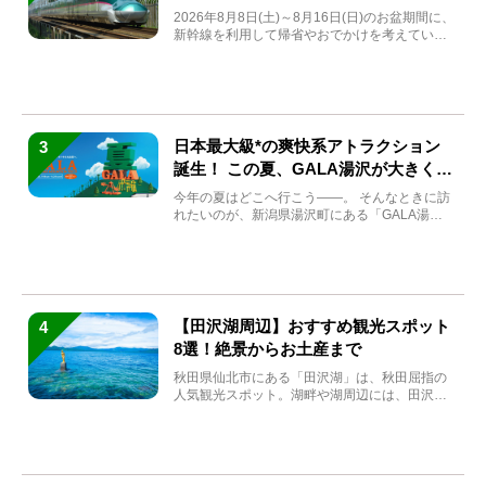
券も解説
2026年8月8日(土)～8月16日(日)のお盆期間に、
新幹線を利用して帰省やおでかけを考えている
方もい...
日本最大級*の爽快系アトラクション
3
誕生！ この夏、GALA湯沢が大きく生
まれ変わる
今年の夏はどこへ行こう――。 そんなときに訪
れたいのが、新潟県湯沢町にある「GALA湯
沢」。2026年...
【田沢湖周辺】おすすめ観光スポット
4
8選！絶景からお土産まで
秋田県仙北市にある「田沢湖」は、秋田屈指の
人気観光スポット。湖畔や湖周辺には、田沢湖
の魅力を堪能できる名...