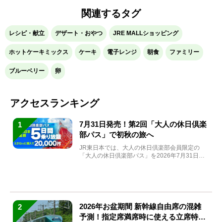
関連するタグ
レシピ・献立
デザート・おやつ
JRE MALLショッピング
ホットケーキミックス
ケーキ
電子レンジ
朝食
ファミリー
ブルーベリー
卵
アクセスランキング
7月31日発売！第2回「大人の休日倶楽
1
部パス」で初秋の旅へ
JR東日本では、大人の休日倶楽部会員限定の
「大人の休日倶楽部パス」を2026年7月31日
(金)～9月7日...
2026年お盆期間 新幹線自由席の混雑
2
予測！指定席満席時に使える立席特急