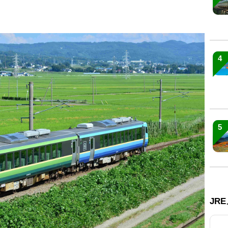
4
5
JR