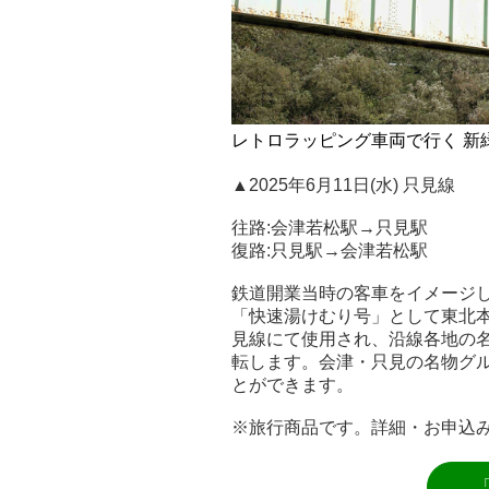
レトロラッピング車両で行く 新
▲2025年6月11日(水) 只見線
往路:会津若松駅→只見駅
復路:只見駅→会津若松駅
鉄道開業当時の客車をイメージ
「快速湯けむり号」として東北
見線にて使用され、沿線各地の
転します。会津・只見の名物グ
とができます。
※旅行商品です。詳細・お申込