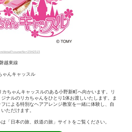
Item/detail?courseNo=25H2515
) 磐越東線
ちゃんキャッスル
らリカちゃんキャッスルのある小野新町へ向かいます。リ
リジナルのリカちゃんをひとり1体お渡しいたします。ま
ッフによる特別なヘアアレンジ教室を一緒に体験し、自
りいただけます。
みは「日本の旅、鉄道の旅」サイトをご覧ください。