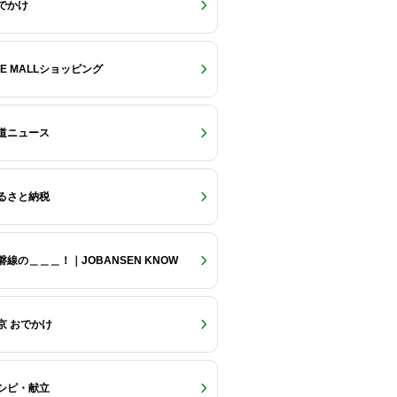
でかけ
RE MALLショッピング
道ニュース
るさと納税
磐線の＿＿＿！｜JOBANSEN KNOW
京 おでかけ
シピ・献立