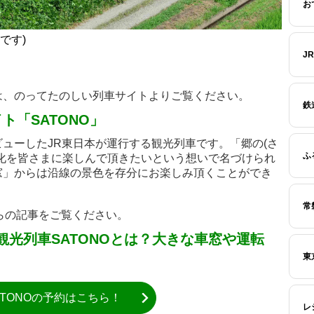
お
です)
J
は、のってたのしい列車サイトよりご覧ください。
鉄
ト「SATONO」
にデビューしたJR東日本が運行する観光列車です。「郷の(さ
ふ
化を皆さまに楽しんで頂きたいという想いで名づけられ
窓」からは沿線の景色を存分にお楽しみ頂くことができ
常
ちらの記事をご覧ください。
の観光列車SATONOとは？大きな車窓や運転
！
東
ATONOの予約はこちら！
レ