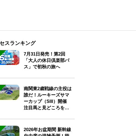
セスランキング
7月31日発売！第2回
「大人の休日倶楽部パ
ス」で初秋の旅へ
南関東2歳戦線の主役は
誰だ！ルーキーズサマ
ーカップ（SIII）開催
注目馬と見どころをチ
ェック
2026年お盆期間 新幹線
自由席の混雑予測！指