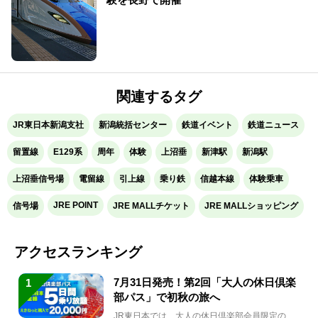
関連するタグ
JR東日本新潟支社
新潟統括センター
鉄道イベント
鉄道ニュース
留置線
E129系
周年
体験
上沼垂
新津駅
新潟駅
上沼垂信号場
電留線
引上線
乗り鉄
信越本線
体験乗車
JRE POINT
信号場
JRE MALLチケット
JRE MALLショッピング
アクセスランキング
7月31日発売！第2回「大人の休日倶楽
1
部パス」で初秋の旅へ
JR東日本では、大人の休日倶楽部会員限定の