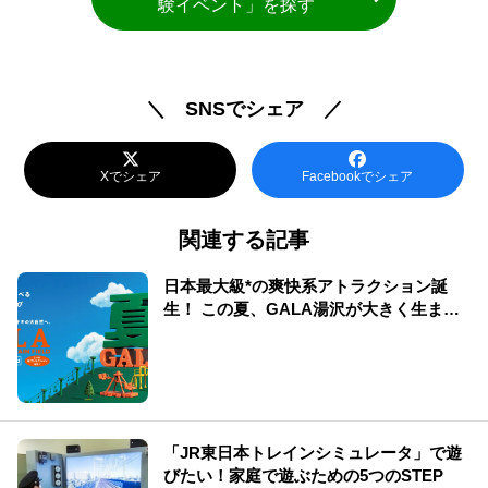
験イベント」を探す
＼ SNSでシェア ／
Xでシェア
Facebookでシェア
関連する記事
日本最大級*の爽快系アトラクション誕
生！ この夏、GALA湯沢が大きく生まれ
変わる
「JR東日本トレインシミュレータ」で遊
びたい！家庭で遊ぶための5つのSTEP