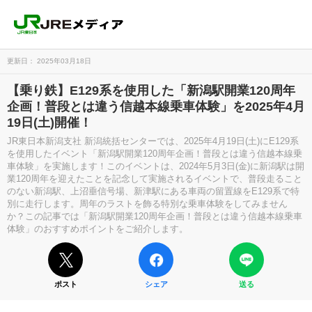
更新日： 2025年03月18日
【乗り鉄】E129系を使用した「新潟駅開業120周年
企画！普段とは違う信越本線乗車体験」を2025年4月
19日(土)開催！
JR東日本新潟支社 新潟統括センターでは、2025年4月19日(土)にE129系
を使用したイベント「新潟駅開業120周年企画！普段とは違う信越本線乗
車体験」を実施します！このイベントは、2024年5月3日(金)に新潟駅は開
業120周年を迎えたことを記念して実施されるイベントで、普段走ること
のない新潟駅、上沼垂信号場、新津駅にある車両の留置線をE129系で特
別に走行します。周年のラストを飾る特別な乗車体験をしてみません
か？この記事では「新潟駅開業120周年企画！普段とは違う信越本線乗車
体験」のおすすめポイントをご紹介します。
ポスト
シェア
送る