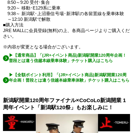
8:50～9:20 受付･集合
9:20～ 移動･E129系に乗車
9:38～ 新潟駅･上沼垂信号場･新津駅の各留置線を乗車体験
～12:10 新潟駅で解散
■購入方法
JRE MALLに会員登録(無料)の上、各商品ページよりご購入くだ
さい。
※内容が変更となる場合がございます。
▶【通常商品】「(JR+イベント商品)新潟駅開業120周年企画！
普段とは違う信越本線乗車体験」チケット購入はこちら
▶【全額ポイント利用】「(JR+イベント商品)新潟駅開業120周
年企画！普段とは違う信越本線乗車体験」チケット購入はこちら
新潟駅開業120周年ファイナル×CoCoLo新潟開業 1
周年イベント「新潟駅120祭」もお楽しみに！