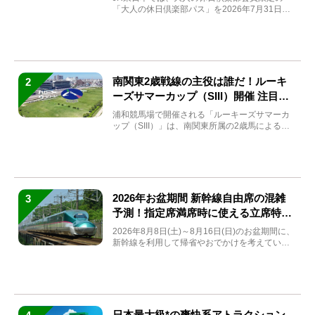
「大人の休日倶楽部パス」を2026年7月31日
(金)～9月7日...
南関東2歳戦線の主役は誰だ！ルーキ
2
ーズサマーカップ（SIII）開催 注目馬
と見どころをチェック
浦和競馬場で開催される「ルーキーズサマーカ
ップ（SIII）」は、南関東所属の2歳馬による注
目の重賞競走（...
2026年お盆期間 新幹線自由席の混雑
3
予測！指定席満席時に使える立席特急
券も解説
2026年8月8日(土)～8月16日(日)のお盆期間に、
新幹線を利用して帰省やおでかけを考えている
方もい...
日本最大級*の爽快系アトラクション