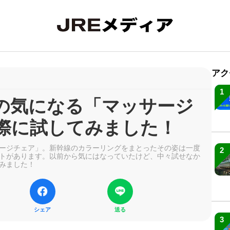
アク
1
の気になる「マッサージ
際に試してみました！
ージチェア」。新幹線のカラーリングをまとったその姿は一度
2
トがあります。以前から気にはなっていたけど、中々試せなか
みました！
シェア
送る
3