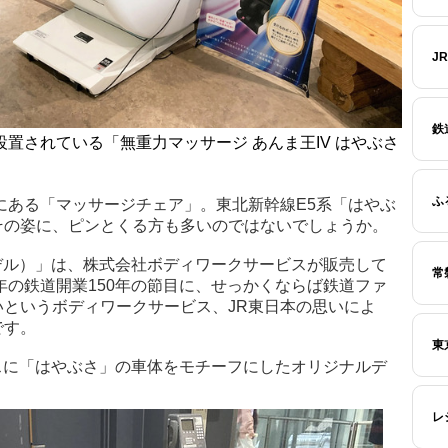
J
鉄
置されている「無重力マッサージ あんま王IV はやぶさ
ふ
にある「マッサージチェア」。東北新幹線E5系「はやぶ
その姿に、ピンとくる方も多いのではないでしょうか。
デル）」は、株式会社ボディワークサービスが販売して
常
2年の鉄道開業150年の節目に、せっかくならば鉄道ファ
というボディワークサービス、JR東日本の思いによ
です。
東
スに「はやぶさ」の車体をモチーフにしたオリジナルデ
レ