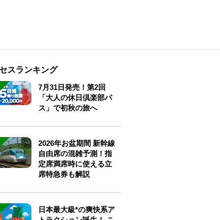
セスランキング
7月31日発売！第2回
「大人の休日倶楽部パ
ス」で初秋の旅へ
2026年お盆期間 新幹線
自由席の混雑予測！指
定席満席時に使える立
席特急券も解説
日本最大級*の爽快系ア
トラクション誕生！ こ