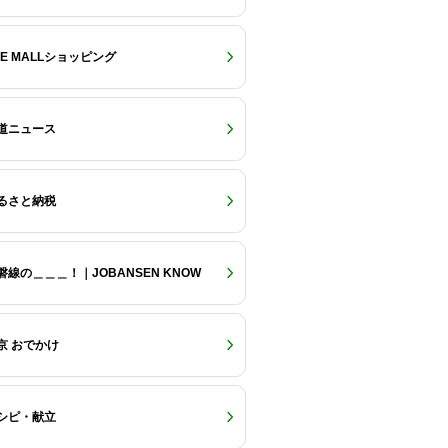
RE MALLショッピング
道ニュース
るさと納税
磐線の＿＿＿！｜JOBANSEN KNOW
京 おでかけ
シピ・献立