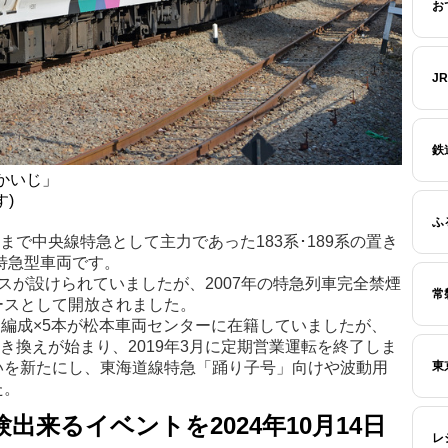
お
J
鉄
かいじ」
)
ふ
れまで中央線特急として主力であった183系･189系の置き
た特急型車両です。
スが設けられていましたが、2007年の特急列車完全禁煙
常
ースとして開放されました。
2両編成×5本が松本車両センターに在籍していましたが、
る置き換えが始まり、2019年3月に定期営業運転を終了しま
東
いを新たにし、東海道線特急「踊り子号」向けや波動用
た。
験出来るイベントを2024年10月14日
レ