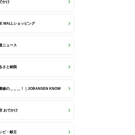
でかけ
RE MALLショッピング
道ニュース
るさと納税
磐線の＿＿＿！｜JOBANSEN KNOW
京 おでかけ
シピ・献立