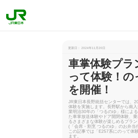
更新日： 2024年11月20日
車掌体験プラン
って体験！の
を開催！
JR東日本長野統括センターでは、202
体験を実施します。長野駅から南入
業明治30年の「つるのゆ」様による
た車掌放送体験やドア開閉体験、乗
るさまざまな体験が楽しめるプラン
(「会席・割烹 つるのゆ」のお弁当
この記事では「E257系にのって
ます。