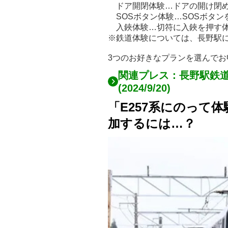
ドア開閉体験…ドアの開け閉
SOSボタン体験…SOSボタン
入鋏体験…切符に入鋏を押す
※鉄道体験については、長野駅に
3つのお好きなプランを選んでお
関連プレス：長野駅鉄道の
(2024/9/20)
「E257系にのって
加するには…？