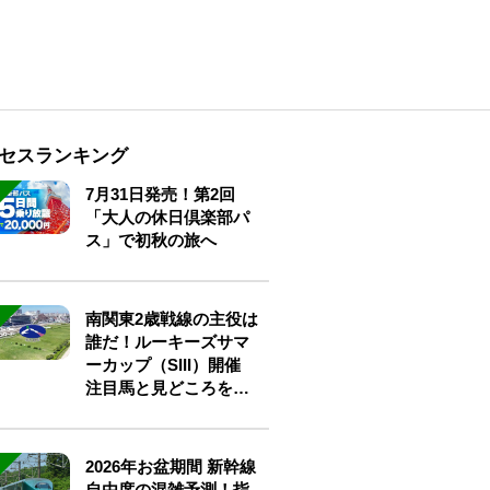
セスランキング
7月31日発売！第2回
「大人の休日倶楽部パ
ス」で初秋の旅へ
南関東2歳戦線の主役は
誰だ！ルーキーズサマ
ーカップ（SIII）開催
注目馬と見どころをチ
ェック
2026年お盆期間 新幹線
自由席の混雑予測！指