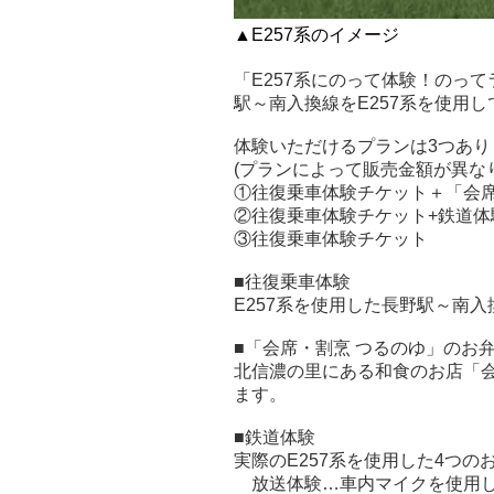
▲E257系のイメージ
「E257系にのって体験！のっ
駅～南入換線をE257系を使用
体験いただけるプランは3つあり
(プランによって販売金額が異な
①往復乗車体験チケット＋「会席
②往復乗車体験チケット+鉄道体
③往復乗車体験チケット
■往復乗車体験
E257系を使用した長野駅～南
■「会席・割烹 つるのゆ」のお
北信濃の里にある和食のお店「会
ます。
■鉄道体験
実際のE257系を使用した4つ
放送体験…車内マイクを使用し