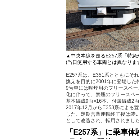
▲中央本線を走るE257系「特急
(当日使用する車両とは異なります
E257系は、E351系とともにそ
換えを目的に2001年に登場し
9号車には喫煙用のフリースペー
化に伴って、禁煙のフリースペ
基本編成9両×16本、付属編成
2017年12月からE353系によ
した。定期営業運転終了後は装
として改造され、転用されまし
「E257系」に乗車体