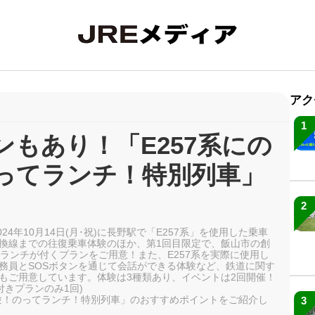
アク
1
もあり！「E257系にの
ってランチ！特別列車」
2
4年10月14日(月･祝)に長野駅で「E257系」を使用した乗車
換線までの往復乗車体験のほか、第1回目限定で、飯山市の創
ランチが付くプランをご用意！また、E257系を実際に使用し
務員とSOSボタンを通じて会話ができる体験など、鉄道に関す
もご用意しています。体験は3種類あり、イベントは2回開催！
付きプランのみ1回)
体験！のってランチ！特別列車」のおすすめポイントをご紹介し
3