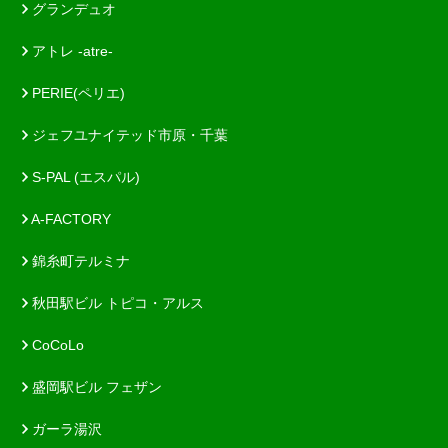
グランデュオ
アトレ -atre-
PERIE(ペリエ)
ジェフユナイテッド市原・千葉
S-PAL (エスパル)
A-FACTORY
錦糸町テルミナ
秋田駅ビル トピコ・アルス
CoCoLo
盛岡駅ビル フェザン
ガーラ湯沢