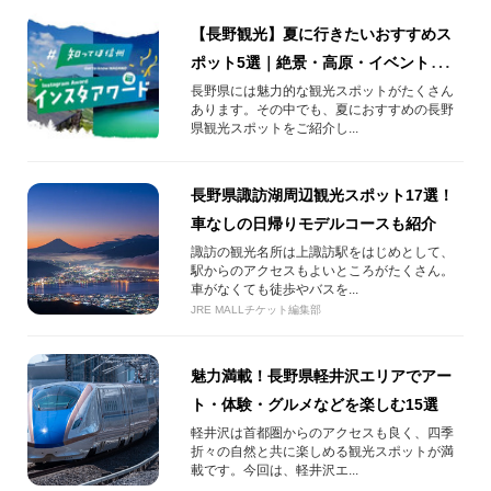
【長野観光】夏に行きたいおすすめス
ポット5選｜絶景・高原・イベント情報
も紹介
長野県には魅力的な観光スポットがたくさん
あります。その中でも、夏におすすめの長野
県観光スポットをご紹介し...
長野県諏訪湖周辺観光スポット17選！
車なしの日帰りモデルコースも紹介
諏訪の観光名所は上諏訪駅をはじめとして、
駅からのアクセスもよいところがたくさん。
車がなくても徒歩やバスを...
JRE MALLチケット編集部
魅力満載！長野県軽井沢エリアでアー
ト・体験・グルメなどを楽しむ15選
軽井沢は首都圏からのアクセスも良く、四季
折々の自然と共に楽しめる観光スポットが満
載です。今回は、軽井沢エ...