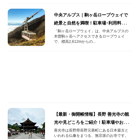
中央アルプス｜駒ヶ岳ロープウェイで
絶景と自然を満喫！駐車場･利用料金･
アクセス･天気情報まとめ
「駒ヶ岳ロープウェイ」は、中央アルプスの
木曽駒ヶ岳へアクセスできるロープウェイ
で、標高2,612mからの...
【最新・御開帳情報】長野 善光寺の観
光や見どころをご紹介！駐車場やお土
産情報も
善光寺は長野県長野元善町にある日本最古と
いわれる仏像をまつる、無宗派のお寺です。