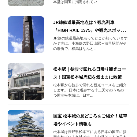
本堂は国宝に指定されてい...
JR線鉄道最高地点は？観光列車
『HIGH RAIL 1375』や観光スポット、
アクセス方法をご紹介
JR線の鉄道最高地点ってどこか知っています
か？実は、小海線の野辺山駅～清里駅間がそ
の場所で、標高はなんと...
松本駅｜徒歩で回れる日帰り観光コー
ス！国宝松本城周辺を気ままに散策
松本駅から徒歩で回れる観光コースをご紹介
します。 日本に現存する十二天守のうちの一
つ国宝松本城は、日本...
国宝 松本城の見どころをご紹介！駐車
場やイベント情報も
松本城は長野県松本市にある日本の国宝に指
定されている名城です。主な見どころは日本