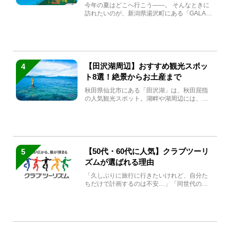
生まれ変わる
今年の夏はどこへ行こう――。 そんなときに
訪れたいのが、新潟県湯沢町にある「GALA湯
沢」。2026年...
【田沢湖周辺】おすすめ観光スポッ
4
ト8選！絶景からお土産まで
秋田県仙北市にある「田沢湖」は、秋田屈指
の人気観光スポット。湖畔や湖周辺には、田
沢湖の魅力を堪能できる名...
【50代・60代に人気】クラブツーリ
5
ズムが選ばれる理由
「久しぶりに旅行に行きたいけれど、自分た
ちだけで計画するのは不安…」「同世代の方
と気兼ねなく楽しみたい」...