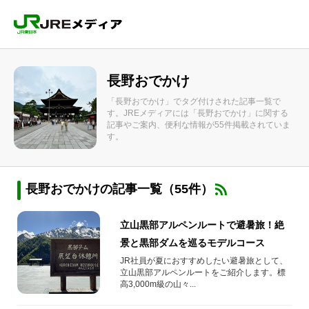
長野おでかけ
「長野おでかけ」でタグ付けされた記事一覧で
す。JREメディアには「長野おでかけ」に関する
記事やご案内、便利な情報が55件掲載されていま
す。
長野おでかけの記事一覧（55件）
立山黒部アルペンルートで避暑旅！絶
景と黒部ダムを巡るモデルコース
JR社員が夏におすすめしたい避暑旅として、
立山黒部アルペンルートをご紹介します。標
高3,000m級の山々...