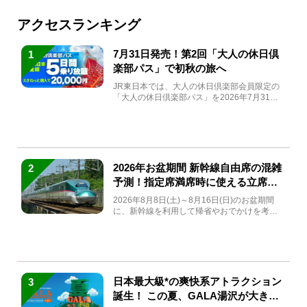
アクセスランキング
7月31日発売！第2回「大人の休日倶
1
楽部パス」で初秋の旅へ
JR東日本では、大人の休日倶楽部会員限定の
「大人の休日倶楽部パス」を2026年7月31日
(金)～9月7日...
2026年お盆期間 新幹線自由席の混雑
2
予測！指定席満席時に使える立席特
急券も解説
2026年8月8日(土)～8月16日(日)のお盆期間
に、新幹線を利用して帰省やおでかけを考え
ている方もい...
日本最大級*の爽快系アトラクション
3
誕生！ この夏、GALA湯沢が大きく