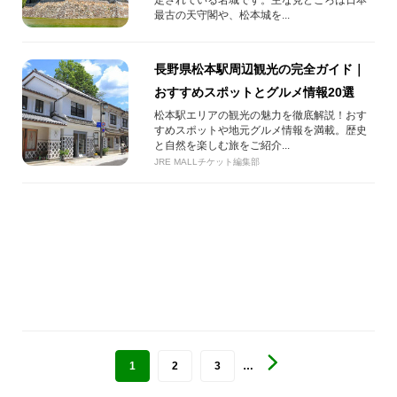
最古の天守閣や、松本城を...
長野県松本駅周辺観光の完全ガイド｜
おすすめスポットとグルメ情報20選
松本駅エリアの観光の魅力を徹底解説！おす
すめスポットや地元グルメ情報を満載。歴史
と自然を楽しむ旅をご紹介...
JRE MALLチケット編集部
1
2
3
…