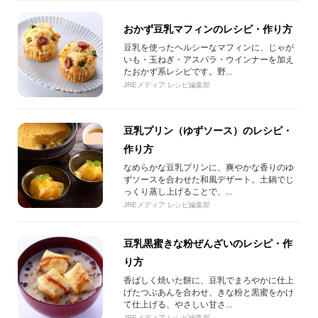
おかず豆乳マフィンのレシピ・作り方
豆乳を使ったヘルシーなマフィンに、じゃが
いも・玉ねぎ・アスパラ・ウインナーを加え
たおかず系レシピです。野...
JREメディア レシピ編集部
豆乳プリン（ゆずソース）のレシピ・
作り方
なめらかな豆乳プリンに、爽やかな香りのゆ
ずソースを合わせた和風デザート。土鍋でじ
っくり蒸し上げることで、...
JREメディア レシピ編集部
豆乳黒蜜きな粉ぜんざいのレシピ・作
り方
香ばしく焼いた餅に、豆乳でまろやかに仕上
げたつぶあんを合わせ、きな粉と黒蜜をかけ
て仕上げる、やさしい甘さ...
JREメディア レシピ編集部