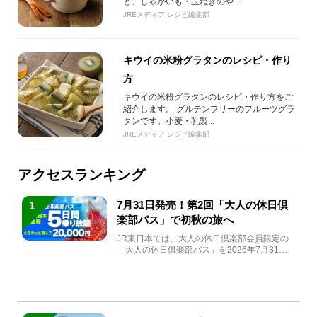
と、じゃがいも・玉ねぎのや...
JREメディア レシピ編集部
キウイの米粉グラタンのレシピ・作り
方
キウイの米粉グラタンのレシピ・作り方をご
紹介します。 グルテンフリーのフルーツグラ
タンです。小麦・乳製...
JREメディア レシピ編集部
アクセスランキング
7月31日発売！第2回「大人の休日倶
1
楽部パス」で初秋の旅へ
JR東日本では、大人の休日倶楽部会員限定の
「大人の休日倶楽部パス」を2026年7月31日
(金)～9月7日...