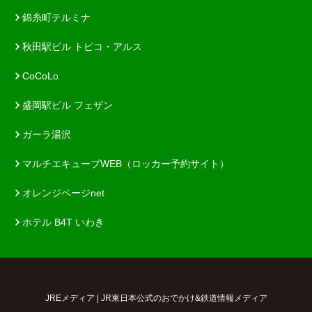
錦糸町テルミナ
秋田駅ビル トピコ・アルス
CoCoLo
盛岡駅ビル フェザン
ガーラ湯沢
マルチエキューブWEB（ロッカー予約サイト）
オレンジページnet
ホテル B4T いわき
JREメディア | JR東日本公式のおでかけ&鉄道情報メディア