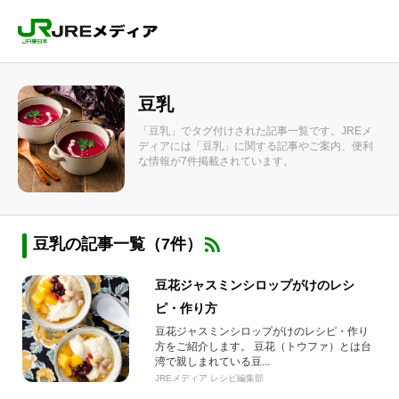
豆乳
「豆乳」でタグ付けされた記事一覧です。JREメ
ディアには「豆乳」に関する記事やご案内、便利
な情報が7件掲載されています。
豆乳の記事一覧（7件）
豆花ジャスミンシロップがけのレシ
ピ・作り方
豆花ジャスミンシロップがけのレシピ・作り
方をご紹介します。 豆花（トウファ）とは台
湾で親しまれている豆...
JREメディア レシピ編集部