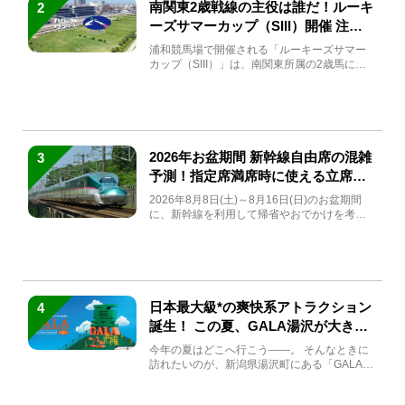
南関東2歳戦線の主役は誰だ！ルーキ
2
ーズサマーカップ（SIII）開催 注目
馬と見どころをチェック
浦和競馬場で開催される「ルーキーズサマー
カップ（SIII）」は、南関東所属の2歳馬によ
る注目の重賞競走（...
2026年お盆期間 新幹線自由席の混雑
3
予測！指定席満席時に使える立席特
急券も解説
2026年8月8日(土)～8月16日(日)のお盆期間
に、新幹線を利用して帰省やおでかけを考え
ている方もい...
日本最大級*の爽快系アトラクション
4
誕生！ この夏、GALA湯沢が大きく
生まれ変わる
今年の夏はどこへ行こう――。 そんなときに
訪れたいのが、新潟県湯沢町にある「GALA湯
沢」。2026年...