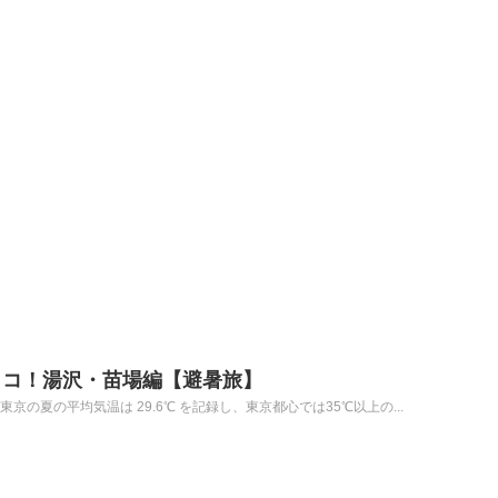
ココ！湯沢・苗場編【避暑旅】
京の夏の平均気温は 29.6℃ を記録し、東京都心では35℃以上の...