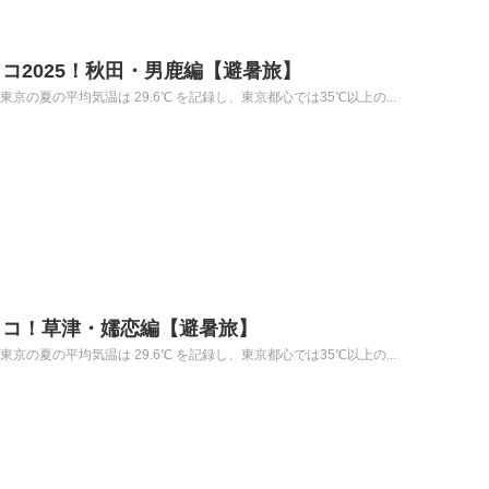
コ2025！秋田・男鹿編【避暑旅】
京の夏の平均気温は 29.6℃ を記録し、東京都心では35℃以上の...
ココ！草津・嬬恋編【避暑旅】
京の夏の平均気温は 29.6℃ を記録し、東京都心では35℃以上の...