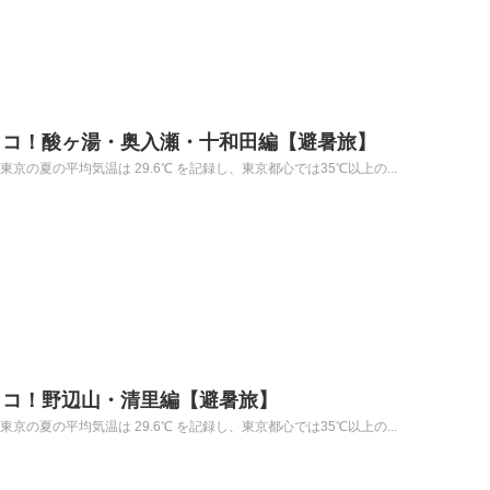
ココ！酸ヶ湯・奥入瀬・十和田編【避暑旅】
京の夏の平均気温は 29.6℃ を記録し、東京都心では35℃以上の...
ココ！野辺山・清里編【避暑旅】
京の夏の平均気温は 29.6℃ を記録し、東京都心では35℃以上の...