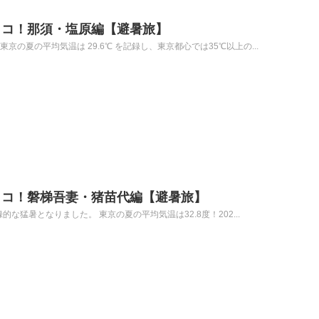
ココ！那須・塩原編【避暑旅】
京の夏の平均気温は 29.6℃ を記録し、東京都心では35℃以上の...
ココ！磐梯吾妻・猪苗代編【避暑旅】
録的な猛暑となりました。 東京の夏の平均気温は32.8度！202...