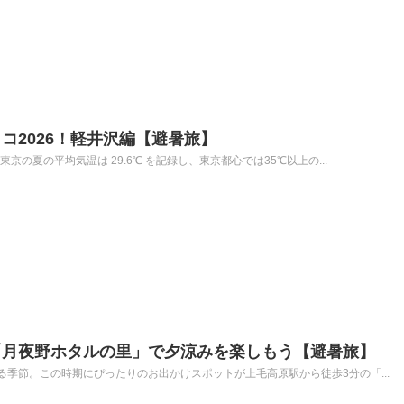
コ2026！軽井沢編【避暑旅】
京の夏の平均気温は 29.6℃ を記録し、東京都心では35℃以上の...
「月夜野ホタルの里」で夕涼みを楽しもう【避暑旅】
季節。この時期にぴったりのお出かけスポットが上毛高原駅から徒歩3分の「...