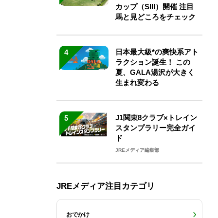
カップ（SIII）開催 注目
馬と見どころをチェック
日本最大級*の爽快系アト
4
ラクション誕生！ この
夏、GALA湯沢が大きく
生まれ変わる
J1関東8クラブ×トレイン
5
スタンプラリー完全ガイ
ド
JREメディア編集部
JREメディア注目カテゴリ
おでかけ