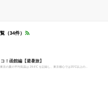
覧（34件）
ココ！函館編【避暑旅】
京の夏の平均気温は 29.6℃ を記録し、東京都心では35℃以上の...