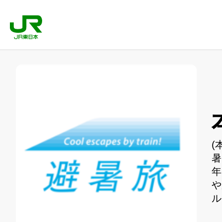
(
暑
年
や
ル