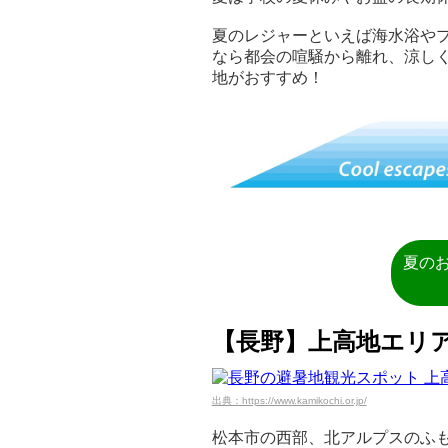
夏のレジャーといえば海水浴や
なら都会の喧騒から離れ、涼し
地がおすすめ！
夏の
【長野】上高地エリ
出典：https://www.kamikochi.or.jp/
松本市の西部、北アルプスのふも