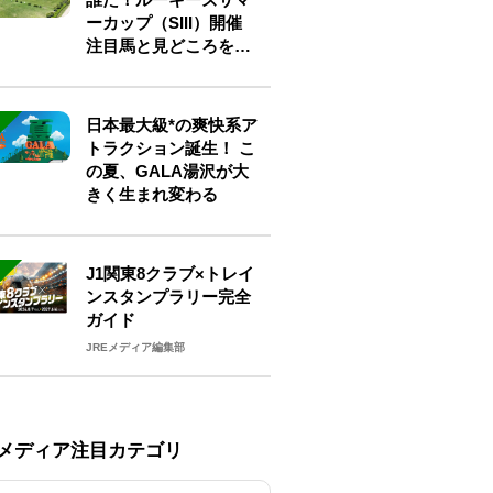
ーカップ（SIII）開催
注目馬と見どころをチ
ェック
日本最大級*の爽快系ア
トラクション誕生！ こ
の夏、GALA湯沢が大
きく生まれ変わる
J1関東8クラブ×トレイ
ンスタンプラリー完全
ガイド
JREメディア編集部
Eメディア注目カテゴリ