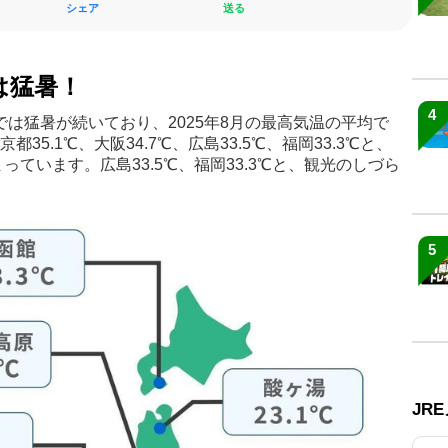
シェア
送る
は猛暑！
4
では猛暑が続いており、2025年8月の最高気温の平均で
京都35.1℃、大阪34.7℃、広島33.5℃、福岡33.3℃と、
ています。広島33.5℃、福岡33.3℃と、観光のしづら
。
5
JR