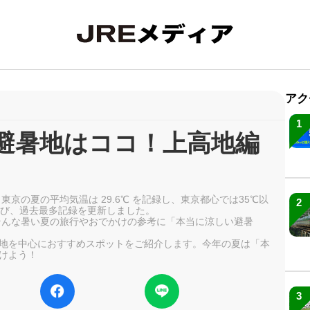
アク
1
避暑地はココ！上高地編
東京の夏の平均気温は 29.6℃ を記録し、東京都心では35℃以
2
及び、過去最多記録を更新しました。
、そんな暑い夏の旅行やおでかけの参考に「本当に涼しい避暑
地を中心におすすめスポットをご紹介します。今年の夏は「本
けよう！
3