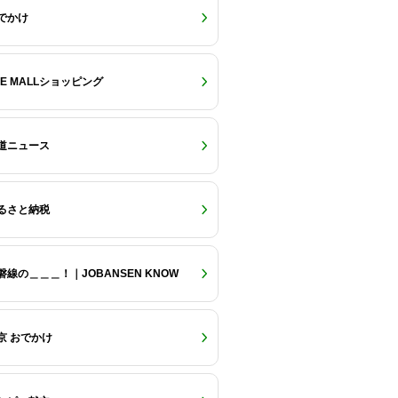
でかけ
RE MALLショッピング
道ニュース
るさと納税
磐線の＿＿＿！｜JOBANSEN KNOW
京 おでかけ