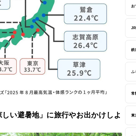
お
J
鉄
ふ
常
涼しい避暑地」に旅行やお出かけしよ
東