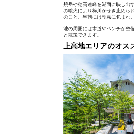
焼岳や穂高連峰を湖面に映し出
の噴火により梓川がせき止めら
のこと、早朝には朝霧に包まれ
池の周囲には木道やベンチが整
と散策できます。
上高地エリアのオス