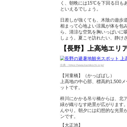
く、朝晩には15℃を下回る日も
といえるでしょう。
日差しが強くても、木陰の遊歩
相まって心地よい涼風が体を包
ら、清涼な空気を胸いっぱいに
しょう。夏こそ訪れたい、静け
【長野】上高地エリ
出典：https://www.kamikochi.or.jp/
【河童橋】（かっぱばし）
上高地の中心部、標高約1,50
ットです。
梓川にかかる吊り橋からは、北
緑が織りなす絶景が広がります。
んやり。朝夕には幻想的な光景
ンです。
【大正池】