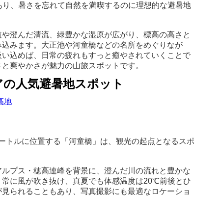
あり、暑さを忘れて自然を満喫するのに理想的な避暑地
道や澄んだ清流、緑豊かな湿原が広がり、標高の高さと
み込みます。大正池や河童橋などの名所をめぐりなが
吸い込めば、日常の疲れもすっと癒やされていくことで
さと爽やかさが魅力の山旅スポットです。
アの人気避暑地スポット
0メートルに位置する「河童橋」は、観光の起点となるスポ
アルプス・穂高連峰を背景に、澄んだ川の流れと豊かな
常に風が吹き抜け、真夏でも体感温度は20℃前後とひ
が見られることもあり、写真撮影にも最適なロケーショ